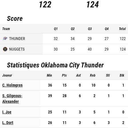
122
124
Score
Team
Q1
Q2
Q3
Q4
Total
THUNDER
32
34
29
27
122
NUGGETS
30
25
40
29
124
Statistiques
Oklahoma City Thunder
Joueur
Min
Pts
Ast
Reb
Stl
Blk
C. Holmgren
36
15
0
10
0
1
S. Gilgeous-
39
28
6
2
1
1
Alexander
I. Joe
25
11
3
5
1
0
L. Dort
26
11
3
6
3
2