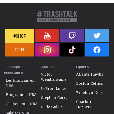
#SHOP
#TTFL
RUBRIQUES
JOUEURS
ÉQUIPES
POPULAIRES
Victor
Atlanta Hawks
Wembanyama
Les Français en
Boston Celtics
NBA
LeBron James
Brooklyn Nets
Programme NBA
Stephen Curry
Charlotte
Classements NBA
Rudy Gobert
Hornets
Salaires NBA