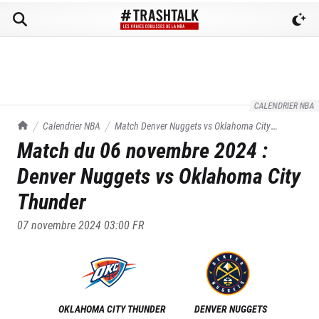
CALENDRIER NBA
TrashTalk Actu NBA
Calendrier NBA
Match
Denver Nuggets
vs
Oklahoma City
Match du
06 novembre 2024
:
Thunder
du
06/11/2024
Denver Nuggets
vs
Oklahoma City
Thunder
07 novembre 2024 03:00
FR
OKLAHOMA CITY THUNDER
DENVER NUGGETS