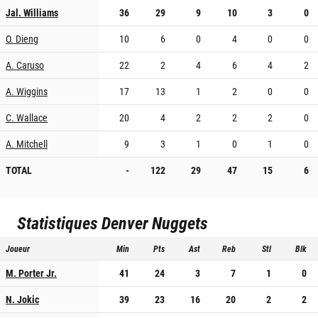
Jal. Williams
36
29
9
10
3
0
O. Dieng
10
6
0
4
0
0
A. Caruso
22
2
4
6
4
2
A. Wiggins
17
13
1
2
0
0
C. Wallace
20
4
2
2
2
0
A. Mitchell
9
3
1
0
1
0
TOTAL
-
122
29
47
15
6
Statistiques
Denver Nuggets
Joueur
Min
Pts
Ast
Reb
Stl
Blk
M. Porter Jr.
41
24
3
7
1
0
N. Jokic
39
23
16
20
2
2