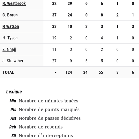
R. Westbrook
32
29
6
6
1
0
C. Braun
37
24
0
8
2
1
P. Watson
33
10
3
3
1
3
H. Tyson
19
2
0
4
1
0
Z. Nnaji
11
3
0
2
0
0
J. Strawther
27
9
6
5
0
0
TOTAL
-
124
34
55
8
6
Lexique
Min
Nombre de minutes jouées
Pts
Nombre de points marqués
Ast
Nombre de passes décisives
Reb
Nombre de rebonds
Stl
Nombre d’interceptions