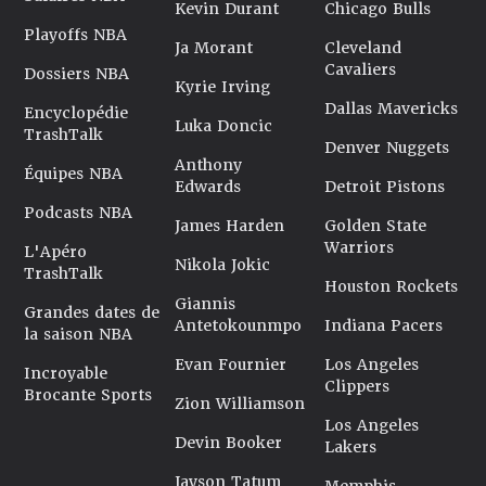
Kevin Durant
Chicago Bulls
Playoffs NBA
Ja Morant
Cleveland
Cavaliers
Dossiers NBA
Kyrie Irving
Dallas Mavericks
Encyclopédie
Luka Doncic
TrashTalk
Denver Nuggets
Anthony
Équipes NBA
Edwards
Detroit Pistons
Podcasts NBA
James Harden
Golden State
Warriors
L'Apéro
Nikola Jokic
TrashTalk
Houston Rockets
Giannis
Grandes dates de
Antetokounmpo
Indiana Pacers
la saison NBA
Evan Fournier
Los Angeles
Incroyable
Clippers
Brocante Sports
Zion Williamson
Los Angeles
Devin Booker
Lakers
Jayson Tatum