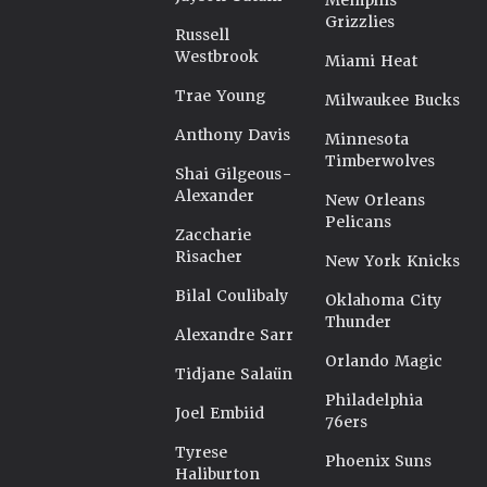
Memphis
Grizzlies
Russell
Westbrook
Miami Heat
Trae Young
Milwaukee Bucks
Anthony Davis
Minnesota
Timberwolves
Shai Gilgeous-
Alexander
New Orleans
Pelicans
Zaccharie
Risacher
New York Knicks
Bilal Coulibaly
Oklahoma City
Thunder
Alexandre Sarr
Orlando Magic
Tidjane Salaün
Philadelphia
Joel Embiid
76ers
Tyrese
Phoenix Suns
Haliburton