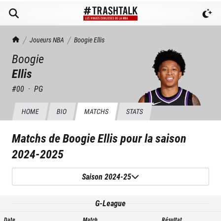
TrashTalk Actu NBA
Joueurs NBA
Boogie
Ellis
Boogie
Ellis
#
00
·
PG
HOME
BIO
MATCHS
STATS
Matchs de
Boogie Ellis
pour la saison
2024-2025
Saison 2024-25
G-League
Date
Match
Résultat