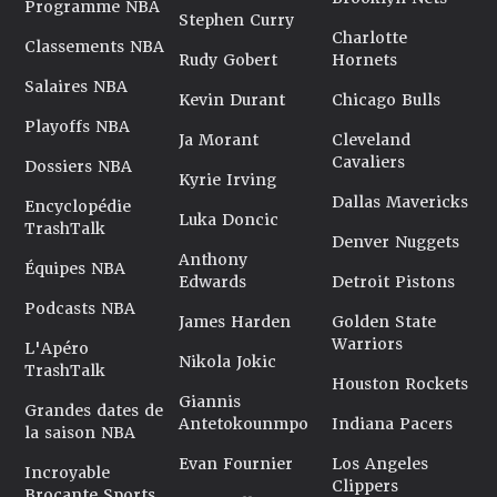
Programme NBA
Stephen Curry
Charlotte
Classements NBA
Rudy Gobert
Hornets
Salaires NBA
Kevin Durant
Chicago Bulls
Playoffs NBA
Ja Morant
Cleveland
Cavaliers
Dossiers NBA
Kyrie Irving
Dallas Mavericks
Encyclopédie
Luka Doncic
TrashTalk
Denver Nuggets
Anthony
Équipes NBA
Edwards
Detroit Pistons
Podcasts NBA
James Harden
Golden State
Warriors
L'Apéro
Nikola Jokic
TrashTalk
Houston Rockets
Giannis
Grandes dates de
Antetokounmpo
Indiana Pacers
la saison NBA
Evan Fournier
Los Angeles
Incroyable
Clippers
Brocante Sports