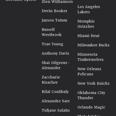
Zion Williamson
Los Angeles
Devin Booker
Lakers
Jayson Tatum
Memphis
Grizzlies
Russell
Westbrook
Miami Heat
Trae Young
Milwaukee Bucks
Anthony Davis
Minnesota
Timberwolves
Shai Gilgeous-
Alexander
New Orleans
Pelicans
Zaccharie
Risacher
New York Knicks
Bilal Coulibaly
Oklahoma City
Thunder
Alexandre Sarr
Orlando Magic
Tidjane Salaün