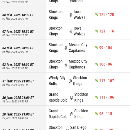
Kings
Warriors
14 févr. 2025 03:00
FR
Stockton
Iowa
@
W
125
-
120
08 févr. 2025 18:30
ET
Kings
Wolves
09 févr. 2025 00:30
FR
Stockton
Iowa
@
W
121
-
116
07 févr. 2025 18:30
ET
Kings
Wolves
08 févr. 2025 00:30
FR
Stockton
Mexico City
@
W
99
-
104
04 févr. 2025 20:00
ET
Kings
Capitanes
05 févr. 2025 02:00
FR
Stockton
Mexico City
@
W
106
-
96
02 févr. 2025 16:00
ET
Kings
Capitanes
02 févr. 2025 22:00
FR
Windy City
Stockton
@
W
117
-
107
31 janv. 2025 21:00
ET
Bulls
Kings
01 févr. 2025 03:00
FR
Grand
Stockton
@
W
111
-
106
30 janv. 2025 21:00
ET
Rapids Gold
Kings
31 janv. 2025 03:00
FR
Grand
Stockton
@
W
98
-
115
28 janv. 2025 21:00
ET
Rapids Gold
Kings
29 janv. 2025 03:00
FR
Stockton
San Diego