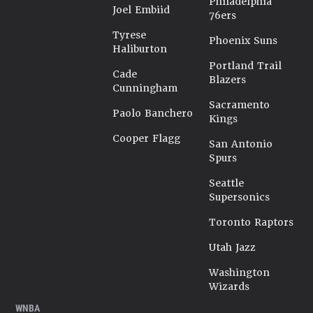
Philadelphia
Joel Embiid
76ers
Tyrese
Phoenix Suns
Haliburton
Portland Trail
Cade
Blazers
Cunningham
Sacramento
Paolo Banchero
Kings
Cooper Flagg
San Antonio
Spurs
Seattle
Supersonics
Toronto Raptors
Utah Jazz
Washington
Wizards
WNBA