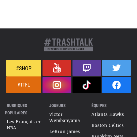
#SHOP
#TTFL
RUBRIQUES
JOUEURS
ÉQUIPES
POPULAIRES
Victor
Atlanta Hawks
Wembanyama
Les Français en
Boston Celtics
NBA
LeBron James
Brooklyn Nets