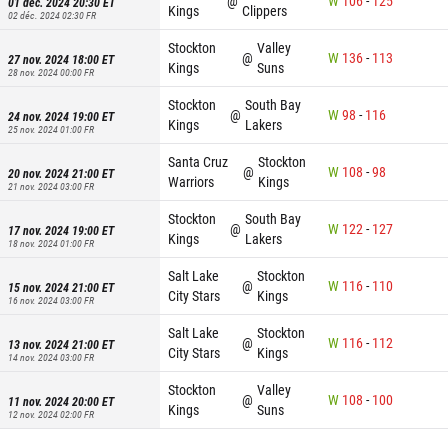
@
W
106
-
125
01 déc. 2024 20:30
ET
Kings
Clippers
02 déc. 2024 02:30
FR
Stockton
Valley
@
W
136
-
113
27 nov. 2024 18:00
ET
Kings
Suns
28 nov. 2024 00:00
FR
Stockton
South Bay
@
W
98
-
116
24 nov. 2024 19:00
ET
Kings
Lakers
25 nov. 2024 01:00
FR
Santa Cruz
Stockton
@
W
108
-
98
20 nov. 2024 21:00
ET
Warriors
Kings
21 nov. 2024 03:00
FR
Stockton
South Bay
@
W
122
-
127
17 nov. 2024 19:00
ET
Kings
Lakers
18 nov. 2024 01:00
FR
Salt Lake
Stockton
@
W
116
-
110
15 nov. 2024 21:00
ET
City Stars
Kings
16 nov. 2024 03:00
FR
Salt Lake
Stockton
@
W
116
-
112
13 nov. 2024 21:00
ET
City Stars
Kings
14 nov. 2024 03:00
FR
Stockton
Valley
@
W
108
-
100
11 nov. 2024 20:00
ET
Kings
Suns
12 nov. 2024 02:00
FR