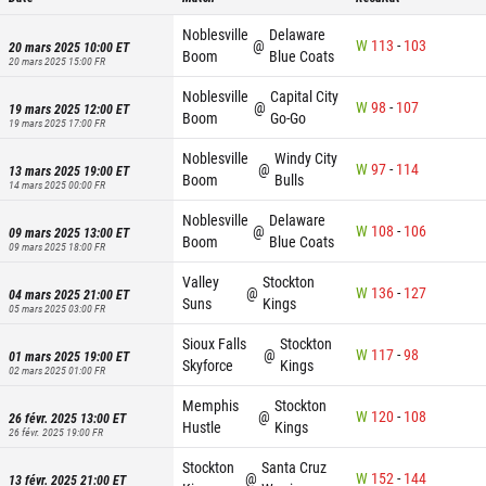
Noblesville
Delaware
@
W
113
-
103
20 mars 2025 10:00
ET
Boom
Blue Coats
20 mars 2025 15:00
FR
Noblesville
Capital City
@
W
98
-
107
19 mars 2025 12:00
ET
Boom
Go-Go
19 mars 2025 17:00
FR
Noblesville
Windy City
@
W
97
-
114
13 mars 2025 19:00
ET
Boom
Bulls
14 mars 2025 00:00
FR
Noblesville
Delaware
@
W
108
-
106
09 mars 2025 13:00
ET
Boom
Blue Coats
09 mars 2025 18:00
FR
Valley
Stockton
@
W
136
-
127
04 mars 2025 21:00
ET
Suns
Kings
05 mars 2025 03:00
FR
Sioux Falls
Stockton
@
W
117
-
98
01 mars 2025 19:00
ET
Skyforce
Kings
02 mars 2025 01:00
FR
Memphis
Stockton
@
W
120
-
108
26 févr. 2025 13:00
ET
Hustle
Kings
26 févr. 2025 19:00
FR
Stockton
Santa Cruz
@
W
152
-
144
13 févr. 2025 21:00
ET