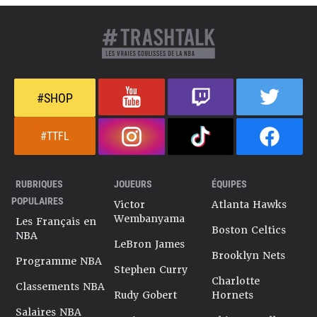
#SHOP
#TTFL
RUBRIQUES
JOUEURS
ÉQUIPES
POPULAIRES
Victor
Atlanta Hawks
Wembanyama
Les Français en
Boston Celtics
NBA
LeBron James
Brooklyn Nets
Programme NBA
Stephen Curry
Charlotte
Classements NBA
Rudy Gobert
Hornets
Salaires NBA