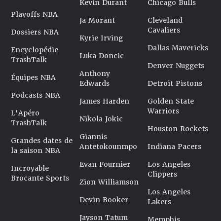
Kevin Durant
Chicago Bulls
Playoffs NBA
Ja Morant
Cleveland
Cavaliers
Dossiers NBA
Kyrie Irving
Dallas Mavericks
Encyclopédie
Luka Doncic
TrashTalk
Denver Nuggets
Anthony
Équipes NBA
Edwards
Detroit Pistons
Podcasts NBA
James Harden
Golden State
Warriors
L'Apéro
Nikola Jokic
TrashTalk
Houston Rockets
Giannis
Grandes dates de
Antetokounmpo
Indiana Pacers
la saison NBA
Evan Fournier
Los Angeles
Incroyable
Clippers
Brocante Sports
Zion Williamson
Los Angeles
Devin Booker
Lakers
Jayson Tatum
Memphis