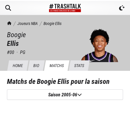
TrashTalk Actu NBA
Joueurs NBA
Boogie
Ellis
Boogie
Ellis
#
00
·
PG
HOME
BIO
MATCHS
STATS
Matchs de
Boogie Ellis
pour la saison
Saison 2005-06