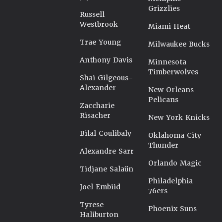
Grizzlies
Russell
Westbrook
Miami Heat
Trae Young
Milwaukee Bucks
Anthony Davis
Minnesota
Timberwolves
Shai Gilgeous-
Alexander
New Orleans
Pelicans
Zaccharie
Risacher
New York Knicks
Bilal Coulibaly
Oklahoma City
Thunder
Alexandre Sarr
Orlando Magic
Tidjane Salaün
Philadelphia
Joel Embiid
76ers
Tyrese
Phoenix Suns
Haliburton