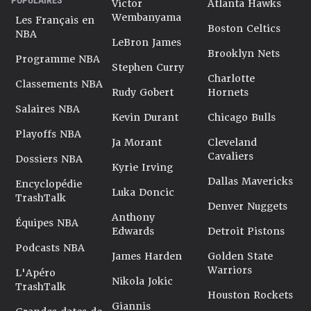
Victor
Atlanta Hawks
Wembanyama
Les Français en
Boston Celtics
NBA
LeBron James
Brooklyn Nets
Programme NBA
Stephen Curry
Charlotte
Classements NBA
Rudy Gobert
Hornets
Salaires NBA
Kevin Durant
Chicago Bulls
Playoffs NBA
Ja Morant
Cleveland
Cavaliers
Dossiers NBA
Kyrie Irving
Dallas Mavericks
Encyclopédie
Luka Doncic
TrashTalk
Denver Nuggets
Anthony
Équipes NBA
Edwards
Detroit Pistons
Podcasts NBA
James Harden
Golden State
Warriors
L'Apéro
Nikola Jokic
TrashTalk
Houston Rockets
Giannis