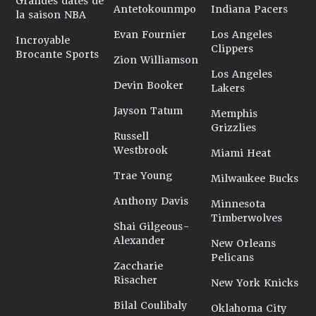
Grandes dates de
Antetokounmpo
Indiana Pacers
la saison NBA
Evan Fournier
Los Angeles
Incroyable
Clippers
Brocante Sports
Zion Williamson
Los Angeles
Devin Booker
Lakers
Jayson Tatum
Memphis
Grizzlies
Russell
Westbrook
Miami Heat
Trae Young
Milwaukee Bucks
Anthony Davis
Minnesota
Timberwolves
Shai Gilgeous-
Alexander
New Orleans
Pelicans
Zaccharie
Risacher
New York Knicks
Bilal Coulibaly
Oklahoma City