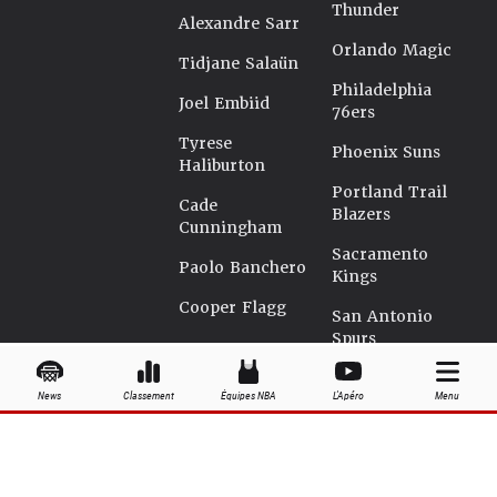
Thunder
Alexandre Sarr
Orlando Magic
Tidjane Salaün
Philadelphia
Joel Embiid
76ers
Tyrese
Phoenix Suns
Haliburton
Portland Trail
Cade
Blazers
Cunningham
Sacramento
Paolo Banchero
Kings
Cooper Flagg
San Antonio
Spurs
Seattle
News
Classement
Équipes NBA
L'Apéro
Menu
Supersonics
Toronto Raptors
Utah Jazz