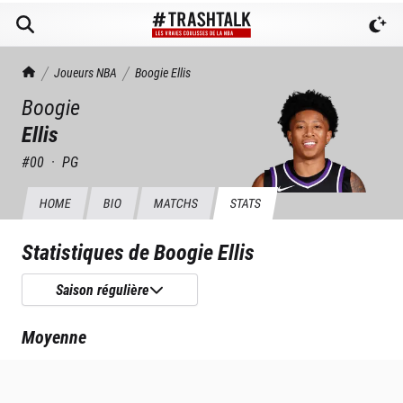
TrashTalk Actu NBA
Joueurs NBA
Boogie
Ellis
Boogie
Ellis
#
00
·
PG
HOME
BIO
MATCHS
STATS
Statistiques de
Boogie Ellis
Saison régulière
Moyenne