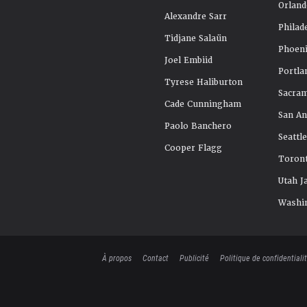
Orland
Alexandre Sarr
Philad
Tidjane Salaün
Phoeni
Joel Embiid
Portla
Tyrese Haliburton
Sacra
Cade Cunningham
San An
Paolo Banchero
Seattl
Cooper Flagg
Toront
Utah J
Washi
À propos
Contact
Publicité
Politique de confidentiali