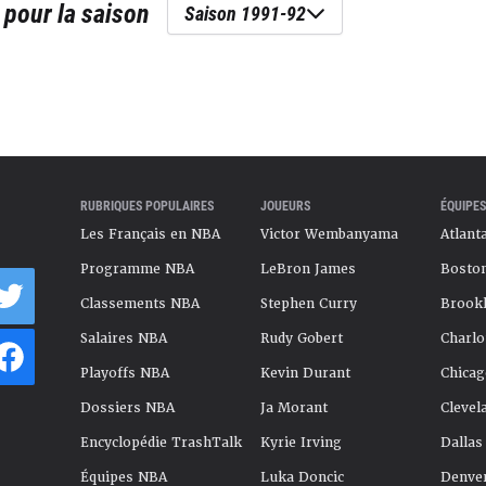
pour la saison
Saison 1991-92
RUBRIQUES POPULAIRES
JOUEURS
ÉQUIPES
Les Français en NBA
Victor Wembanyama
Atlant
Programme NBA
LeBron James
Boston
Classements NBA
Stephen Curry
Brookl
Salaires NBA
Rudy Gobert
Charlo
Playoffs NBA
Kevin Durant
Chicag
Dossiers NBA
Ja Morant
Clevel
Encyclopédie TrashTalk
Kyrie Irving
Dallas
Équipes NBA
Luka Doncic
Denve