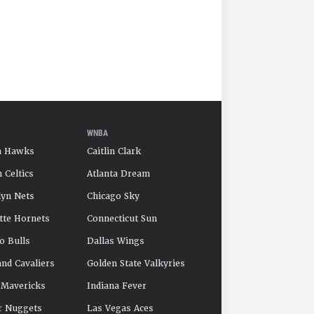
WNBA
a Hawks
Caitlin Clark
 Celtics
Atlanta Dream
yn Nets
Chicago Sky
tte Hornets
Connecticut Sun
o Bulls
Dallas Wings
and Cavaliers
Golden State Valkyries
 Mavericks
Indiana Fever
r Nuggets
Las Vegas Aces