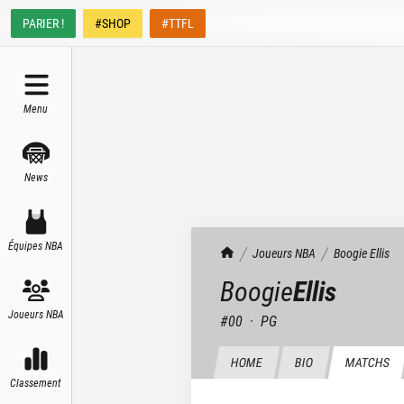
PARIER !
#SHOP
#TTFL
Menu
News
Équipes NBA
TrashTalk Actu NBA
Joueurs NBA
Boogie
Ellis
Boogie
Ellis
Joueurs NBA
#
00
·
PG
HOME
BIO
MATCHS
Classement