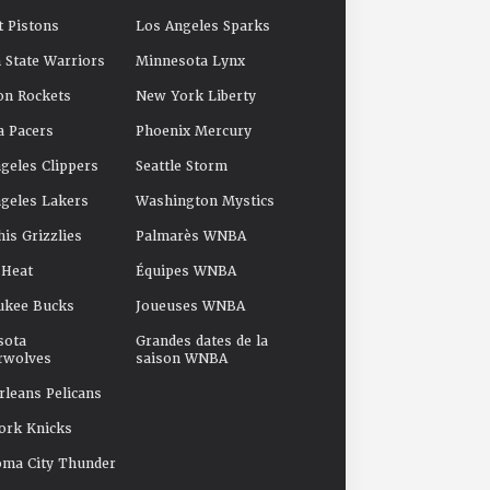
t Pistons
Los Angeles Sparks
 State Warriors
Minnesota Lynx
on Rockets
New York Liberty
a Pacers
Phoenix Mercury
geles Clippers
Seattle Storm
geles Lakers
Washington Mystics
s Grizzlies
Palmarès WNBA
 Heat
Équipes WNBA
ukee Bucks
Joueuses WNBA
sota
Grandes dates de la
rwolves
saison WNBA
leans Pelicans
ork Knicks
oma City Thunder