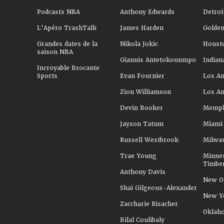
Podcasts NBA
Anthony Edwards
Detroi
L'Apéro TrashTalk
James Harden
Golden
Grandes dates de la
Nikola Jokic
Houst
saison NBA
Giannis Antetokounmpo
Indian
Incroyable Brocante
Sports
Evan Fournier
Los An
Zion Williamson
Los An
Devin Booker
Memphi
Jayson Tatum
Miami
Russell Westbrook
Milwa
Trae Young
Minne
Timbe
Anthony Davis
New Or
Shai Gilgeous-Alexander
New Y
Zaccharie Risacher
Oklah
Bilal Coulibaly