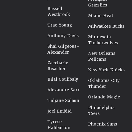
Grizzlies
Russell
Westbrook
Miami Heat
Trae Young
Milwaukee Bucks
Anthony Davis
Minnesota
Timberwolves
Shai Gilgeous-
Alexander
New Orleans
Pelicans
Zaccharie
Risacher
New York Knicks
Bilal Coulibaly
Oklahoma City
Thunder
Alexandre Sarr
Orlando Magic
Tidjane Salaün
Philadelphia
Joel Embiid
76ers
Tyrese
Phoenix Suns
Haliburton