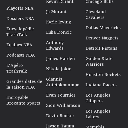
Kevin Durant
Chicago Bulls
Playoffs NBA
Ja Morant
Cleveland
Cavaliers
Dossiers NBA
Kyrie Irving
Dallas Mavericks
Encyclopédie
Luka Doncic
TrashTalk
Denver Nuggets
Anthony
Équipes NBA
Edwards
Detroit Pistons
Podcasts NBA
James Harden
Golden State
Warriors
L'Apéro
Nikola Jokic
TrashTalk
Houston Rockets
Giannis
Grandes dates de
Antetokounmpo
Indiana Pacers
la saison NBA
Evan Fournier
Los Angeles
Incroyable
Clippers
Brocante Sports
Zion Williamson
Los Angeles
Devin Booker
Lakers
Jayson Tatum
Memphis