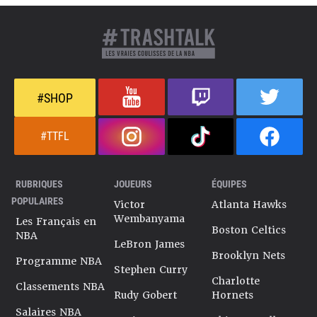
#SHOP
#TTFL
RUBRIQUES
JOUEURS
ÉQUIPES
POPULAIRES
Victor
Atlanta Hawks
Wembanyama
Les Français en
Boston Celtics
NBA
LeBron James
Brooklyn Nets
Programme NBA
Stephen Curry
Charlotte
Classements NBA
Rudy Gobert
Hornets
Salaires NBA