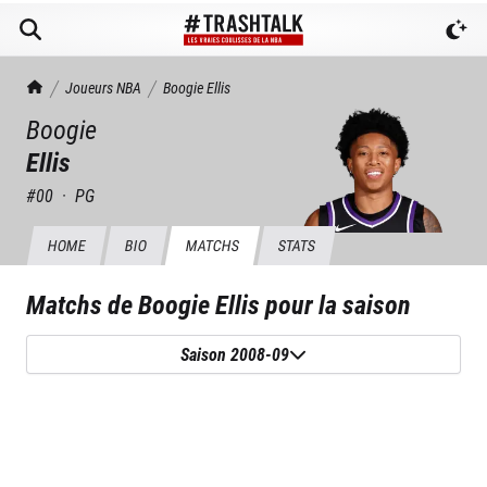
TrashTalk Actu NBA
Joueurs NBA
Boogie
Ellis
Boogie
Ellis
#
00
·
PG
HOME
BIO
MATCHS
STATS
Matchs de
Boogie Ellis
pour la saison
Saison 2008-09