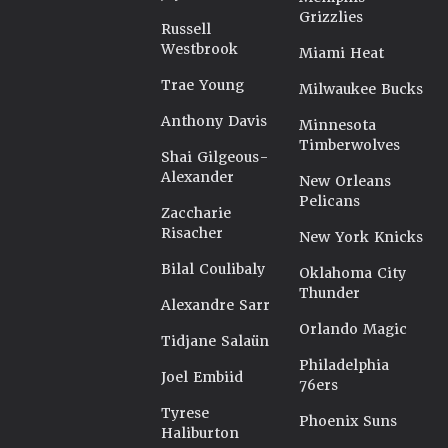
Grizzlies
Russell
Westbrook
Miami Heat
Trae Young
Milwaukee Bucks
Anthony Davis
Minnesota
Timberwolves
Shai Gilgeous-
Alexander
New Orleans
Pelicans
Zaccharie
Risacher
New York Knicks
Bilal Coulibaly
Oklahoma City
Thunder
Alexandre Sarr
Orlando Magic
Tidjane Salaün
Philadelphia
Joel Embiid
76ers
Tyrese
Phoenix Suns
Haliburton