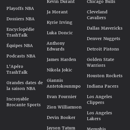
Kevin Durant
Chicago Bulls
Playoffs NBA
Ja Morant
Cleveland
Cavaliers
Dossiers NBA
Kyrie Irving
Dallas Mavericks
Encyclopédie
Luka Doncic
TrashTalk
Denver Nuggets
Anthony
Équipes NBA
Edwards
Detroit Pistons
Podcasts NBA
James Harden
Golden State
Warriors
L'Apéro
Nikola Jokic
TrashTalk
Houston Rockets
Giannis
Grandes dates de
Antetokounmpo
Indiana Pacers
la saison NBA
Evan Fournier
Los Angeles
Incroyable
Clippers
Brocante Sports
Zion Williamson
Los Angeles
Devin Booker
Lakers
Jayson Tatum
Memphis