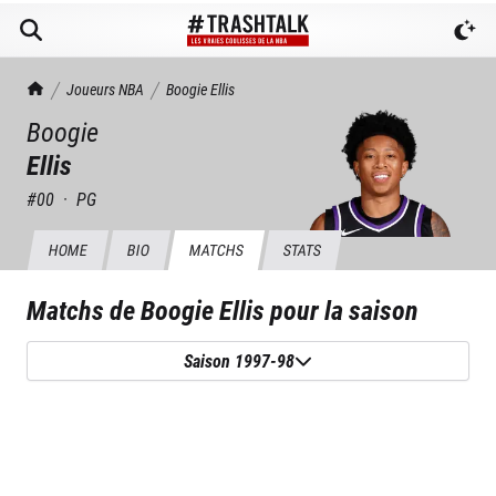
TrashTalk Actu NBA
Joueurs NBA
Boogie
Ellis
Boogie
Ellis
#
00
·
PG
HOME
BIO
MATCHS
STATS
Matchs de
Boogie Ellis
pour la saison
Saison 1997-98