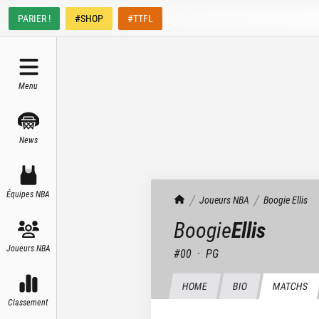
PARIER !
#SHOP
#TTFL
Menu
News
Équipes NBA
TrashTalk Actu NBA
Joueurs NBA
Boogie
Ellis
Boogie
Ellis
Joueurs NBA
#
00
·
PG
HOME
BIO
MATCHS
Classement