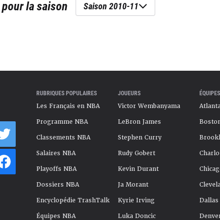
pour la saison
Saison 2010-11
RUBRIQUES POPULAIRES
JOUEURS
ÉQUIPES
Les Français en NBA
Victor Wembanyama
Atlant
Programme NBA
LeBron James
Boston
Classements NBA
Stephen Curry
Brookl
Salaires NBA
Rudy Gobert
Charlo
Playoffs NBA
Kevin Durant
Chicag
Dossiers NBA
Ja Morant
Clevel
Encyclopédie TrashTalk
Kyrie Irving
Dallas
Équipes NBA
Luka Doncic
Denve