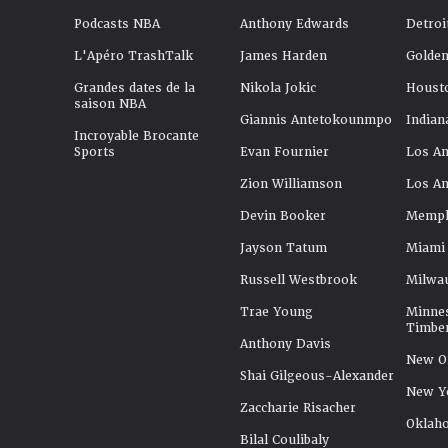
Podcasts NBA
Anthony Edwards
Detroi
L'Apéro TrashTalk
James Harden
Golden
Grandes dates de la
Nikola Jokic
Houst
saison NBA
Giannis Antetokounmpo
Indian
Incroyable Brocante
Sports
Evan Fournier
Los An
Zion Williamson
Los An
Devin Booker
Memphi
Jayson Tatum
Miami
Russell Westbrook
Milwa
Trae Young
Minne
Timbe
Anthony Davis
New Or
Shai Gilgeous-Alexander
New Y
Zaccharie Risacher
Oklah
Bilal Coulibaly