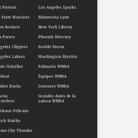
t Pistons
Los Angeles Sparks
 State Warriors
Minnesota Lynx
on Rockets
New York Liberty
a Pacers
Phoenix Mercury
geles Clippers
Seattle Storm
geles Lakers
Washington Mystics
s Grizzlies
Palmarès WNBA
 Heat
Équipes WNBA
ukee Bucks
Joueuses WNBA
sota
Grandes dates de la
rwolves
saison WNBA
leans Pelicans
ork Knicks
oma City Thunder