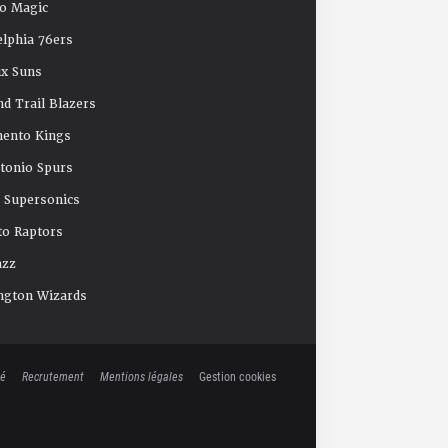
o Magic
elphia 76ers
x Suns
nd Trail Blazers
mento Kings
tonio Spurs
e Supersonics
o Raptors
azz
ngton Wizards
té
Recrutement
Mentions légales
Gestion cookies