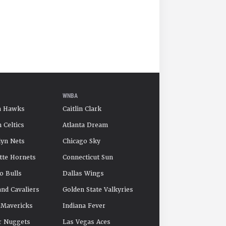
WNBA
a Hawks
Caitlin Clark
 Celtics
Atlanta Dream
yn Nets
Chicago Sky
tte Hornets
Connecticut Sun
o Bulls
Dallas Wings
and Cavaliers
Golden State Valkyries
 Mavericks
Indiana Fever
r Nuggets
Las Vegas Aces