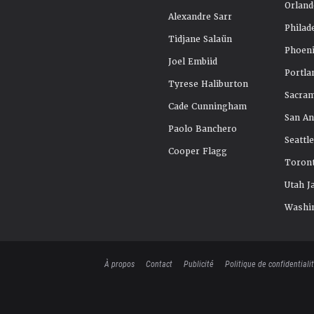
Orland
Alexandre Sarr
Philad
Tidjane Salaün
Phoeni
Joel Embiid
Portla
Tyrese Haliburton
Sacra
Cade Cunningham
San An
Paolo Banchero
Seattl
Cooper Flagg
Toront
Utah J
Washi
À propos
Contact
Publicité
Politique de confidentiali