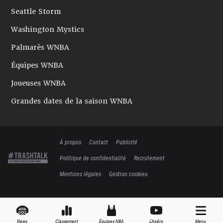
Seattle Storm
Washington Mystics
Palmarès WNBA
Équipes WNBA
Joueuses WNBA
Grandes dates de la saison WNBA
À propos
Contact
Publicité
Politique de confidentialité
Recrutement
Mentions légales
Gestion cookies
News
Classement
Équipes NBA
L'Apéro
Menu