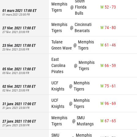
South
Memphis
@
Florida
W
52
-
73
Tigers
01 mars 2021 17:00
ET
Bulls
01 mars 2021 23:00
FR
Memphis
Cincinnati
@
W
74
-
80
27 févr. 2021 17:00
ET
Tigers
Bearcats
27 févr. 2021 23:00
FR
Tulane
Memphis
@
W
61
-
46
23 févr. 2021 17:00
ET
Green Wave
Tigers
23 févr. 2021 23:00
FR
East
Memphis
Carolina
@
W
66
-
59
Tigers
05 févr. 2021 17:00
ET
Pirates
05 févr. 2021 23:00
FR
UCF
Memphis
@
W
75
-
61
02 févr. 2021 17:00
ET
Knights
Tigers
02 févr. 2021 23:00
FR
UCF
Memphis
@
W
96
-
69
31 janv. 2021 17:00
ET
Knights
Tigers
31 janv. 2021 23:00
FR
Memphis
SMU
@
W
67
-
65
27 janv. 2021 17:00
ET
Tigers
Mustangs
27 janv. 2021 23:00
FR
SMU
Memphis