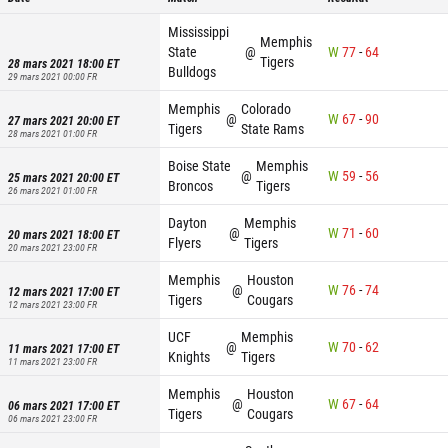
Mississippi
Memphis
State
@
W
77
-
64
Tigers
28 mars 2021 18:00
ET
Bulldogs
29 mars 2021 00:00
FR
Memphis
Colorado
@
W
67
-
90
27 mars 2021 20:00
ET
Tigers
State Rams
28 mars 2021 01:00
FR
Boise State
Memphis
@
W
59
-
56
25 mars 2021 20:00
ET
Broncos
Tigers
26 mars 2021 01:00
FR
Dayton
Memphis
@
W
71
-
60
20 mars 2021 18:00
ET
Flyers
Tigers
20 mars 2021 23:00
FR
Memphis
Houston
@
W
76
-
74
12 mars 2021 17:00
ET
Tigers
Cougars
12 mars 2021 23:00
FR
UCF
Memphis
@
W
70
-
62
11 mars 2021 17:00
ET
Knights
Tigers
11 mars 2021 23:00
FR
Memphis
Houston
@
W
67
-
64
06 mars 2021 17:00
ET
Tigers
Cougars
06 mars 2021 23:00
FR