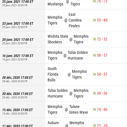
@
W
76
-
72
25 janv. 2021 17:00
ET
Mustangs
Tigers
25 janv. 2021 23:00
FR
East
Memphis
@
Carolina
W
53
-
80
Tigers
23 janv. 2021 17:00
ET
Pirates
23 janv. 2021 23:00
FR
Wichita State
Memphis
@
W
72
-
52
20 janv. 2021 17:00
ET
Shockers
Tigers
20 janv. 2021 23:00
FR
Memphis
Tulsa Golden
@
W
58
-
57
16 janv. 2021 17:00
ET
Tigers
Hurricane
16 janv. 2021 23:00
FR
South
Memphis
Florida
@
W
58
-
57
Tigers
28 déc. 2020 17:00
ET
Bulls
28 déc. 2020 23:00
FR
Tulsa Golden
Memphis
@
W
49
-
56
20 déc. 2020 17:00
ET
Hurricane
Tigers
20 déc. 2020 23:00
FR
Memphis
Tulane
@
W
74
-
80
15 déc. 2020 17:00
ET
Tigers
Green Wave
15 déc. 2020 23:00
FR
Auburn
Memphis
@
W
71
-
74
11 déc. 2020 17:00
ET