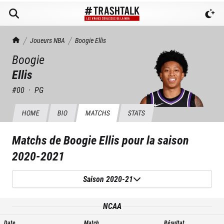
TrashTalk Actu NBA
Joueurs NBA
Boogie
Ellis
Boogie
Ellis
#
00
·
PG
HOME
BIO
MATCHS
STATS
Matchs de
Boogie Ellis
pour la saison
2020-2021
Saison 2020-21
NCAA
Date
Match
Résultat