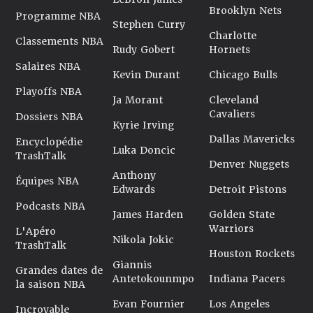
Brooklyn Nets
Programme NBA
Stephen Curry
Charlotte
Classements NBA
Rudy Gobert
Hornets
Salaires NBA
Kevin Durant
Chicago Bulls
Playoffs NBA
Ja Morant
Cleveland
Cavaliers
Dossiers NBA
Kyrie Irving
Dallas Mavericks
Encyclopédie
Luka Doncic
TrashTalk
Denver Nuggets
Anthony
Équipes NBA
Edwards
Detroit Pistons
Podcasts NBA
James Harden
Golden State
Warriors
L'Apéro
Nikola Jokic
TrashTalk
Houston Rockets
Giannis
Grandes dates de
Antetokounmpo
Indiana Pacers
la saison NBA
Evan Fournier
Los Angeles
Incroyable