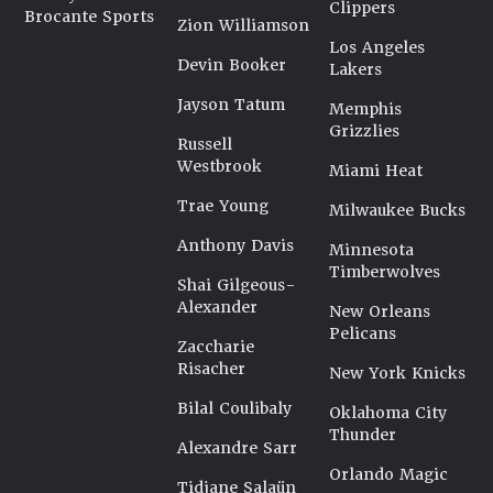
Clippers
Brocante Sports
Zion Williamson
Los Angeles
Devin Booker
Lakers
Jayson Tatum
Memphis
Grizzlies
Russell
Westbrook
Miami Heat
Trae Young
Milwaukee Bucks
Anthony Davis
Minnesota
Timberwolves
Shai Gilgeous-
Alexander
New Orleans
Pelicans
Zaccharie
Risacher
New York Knicks
Bilal Coulibaly
Oklahoma City
Thunder
Alexandre Sarr
Orlando Magic
Tidjane Salaün