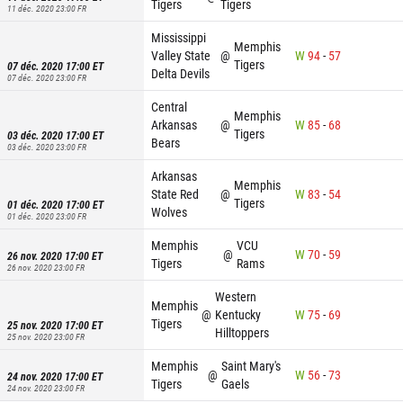
Tigers
Tigers
11 déc. 2020 23:00
FR
Mississippi
Memphis
Valley State
@
W
94
-
57
Tigers
07 déc. 2020 17:00
ET
Delta Devils
07 déc. 2020 23:00
FR
Central
Memphis
Arkansas
@
W
85
-
68
Tigers
03 déc. 2020 17:00
ET
Bears
03 déc. 2020 23:00
FR
Arkansas
Memphis
State Red
@
W
83
-
54
Tigers
01 déc. 2020 17:00
ET
Wolves
01 déc. 2020 23:00
FR
Memphis
VCU
@
W
70
-
59
26 nov. 2020 17:00
ET
Tigers
Rams
26 nov. 2020 23:00
FR
Western
Memphis
@
Kentucky
W
75
-
69
Tigers
25 nov. 2020 17:00
ET
Hilltoppers
25 nov. 2020 23:00
FR
Memphis
Saint Mary's
@
W
56
-
73
24 nov. 2020 17:00
ET
Tigers
Gaels
24 nov. 2020 23:00
FR