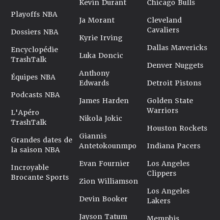
Kevin Durant
Chicago Bulls
Playoffs NBA
Ja Morant
Cleveland
Cavaliers
Dossiers NBA
Kyrie Irving
Dallas Mavericks
Encyclopédie
Luka Doncic
TrashTalk
Denver Nuggets
Anthony
Équipes NBA
Edwards
Detroit Pistons
Podcasts NBA
James Harden
Golden State
Warriors
L'Apéro
Nikola Jokic
TrashTalk
Houston Rockets
Giannis
Grandes dates de
Antetokounmpo
Indiana Pacers
la saison NBA
Evan Fournier
Los Angeles
Incroyable
Clippers
Brocante Sports
Zion Williamson
Los Angeles
Devin Booker
Lakers
Jayson Tatum
Memphis