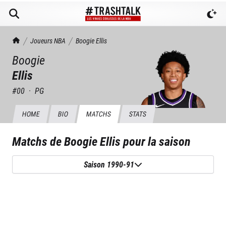
TrashTalk Actu NBA
Joueurs NBA
Boogie
Ellis
Boogie
Ellis
#
00
·
PG
HOME
BIO
MATCHS
STATS
Matchs de
Boogie Ellis
pour la saison
Saison 1990-91