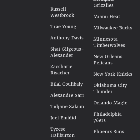
Grizzlies
Russell
Westbrook
Miami Heat
Trae Young
Milwaukee Bucks
Anthony Davis
Minnesota
Timberwolves
Shai Gilgeous-
Alexander
New Orleans
Pelicans
Zaccharie
Risacher
New York Knicks
Bilal Coulibaly
Oklahoma City
Thunder
Alexandre Sarr
Orlando Magic
Tidjane Salaün
Philadelphia
Joel Embiid
76ers
Tyrese
Phoenix Suns
Haliburton