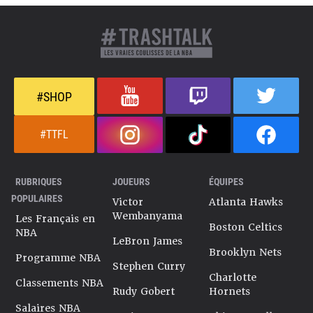
#SHOP
#TTFL
RUBRIQUES
JOUEURS
ÉQUIPES
POPULAIRES
Victor
Atlanta Hawks
Wembanyama
Les Français en
Boston Celtics
NBA
LeBron James
Brooklyn Nets
Programme NBA
Stephen Curry
Charlotte
Classements NBA
Rudy Gobert
Hornets
Salaires NBA