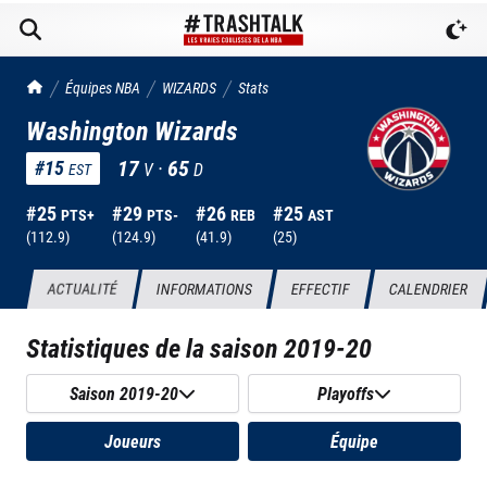
TrashTalk Actu NBA
Équipes NBA
WIZARDS
Stats
Washington Wizards
17
·
65
#
15
V
D
EST
#
25
#
29
#
26
#
25
PTS+
PTS-
REB
AST
(
112.9
)
(
124.9
)
(
41.9
)
(
25
)
ACTUALITÉ
INFORMATIONS
EFFECTIF
CALENDRIER
Statistiques de la saison
2019-20
Saison 2019-20
Playoffs
Joueurs
Équipe