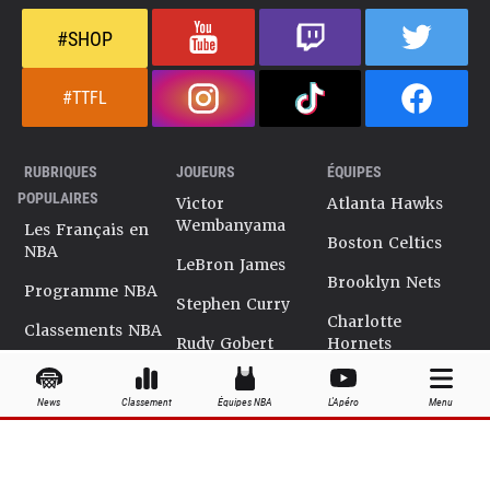
#SHOP
#TTFL
RUBRIQUES
JOUEURS
ÉQUIPES
POPULAIRES
Victor
Atlanta Hawks
Wembanyama
Les Français en
Boston Celtics
NBA
LeBron James
Brooklyn Nets
Programme NBA
Stephen Curry
Charlotte
Classements NBA
Rudy Gobert
Hornets
Salaires NBA
Kevin Durant
Chicago Bulls
News
Classement
Équipes NBA
L'Apéro
Menu
Playoffs NBA
Ja Morant
Cleveland
Cavaliers
Dossiers NBA
Kyrie Irving
Dallas Mavericks
Encyclopédie