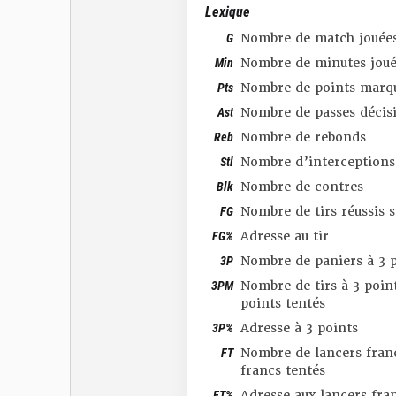
Lexique
G
Nombre de match jouée
Min
Nombre de minutes joué
Pts
Nombre de points marq
Ast
Nombre de passes décis
Reb
Nombre de rebonds
Stl
Nombre d’interceptions
Blk
Nombre de contres
FG
Nombre de tirs réussis 
FG%
Adresse au tir
3P
Nombre de paniers à 3 p
3PM
Nombre de tirs à 3 point
points tentés
3P%
Adresse à 3 points
FT
Nombre de lancers franc
francs tentés
FT%
Adresse aux lancers fra