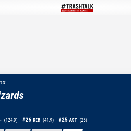
tats
izards
#
26
#
25
-
(
124.9
)
REB
(
41.9
)
AST
(
25
)