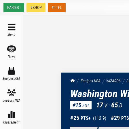
PARIER !
#SHOP
#TTFL
Menu
News
Équipes NBA
TrashTalk Actu NBA
Équipes NBA
WIZARDS
S
Washington W
Joueurs NBA
17
·
65
#
15
V
D
EST
#
25
#
29
PTS+
(
112.9
)
PTS
Classement