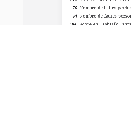
TO
Nombre de balles perdu
Pf
Nombre de fautes perso
TTFL
Score en Trahtalk Fant
#SHOP
#TTFL