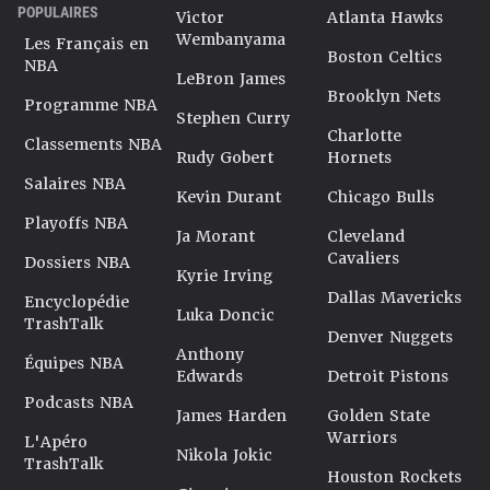
POPULAIRES
Victor
Atlanta Hawks
Wembanyama
Les Français en
Boston Celtics
NBA
LeBron James
Brooklyn Nets
Programme NBA
Stephen Curry
Charlotte
Classements NBA
Rudy Gobert
Hornets
Salaires NBA
Kevin Durant
Chicago Bulls
Playoffs NBA
Ja Morant
Cleveland
Cavaliers
Dossiers NBA
Kyrie Irving
Dallas Mavericks
Encyclopédie
Luka Doncic
TrashTalk
Denver Nuggets
Anthony
Équipes NBA
Edwards
Detroit Pistons
Podcasts NBA
James Harden
Golden State
Warriors
L'Apéro
Nikola Jokic
TrashTalk
Houston Rockets