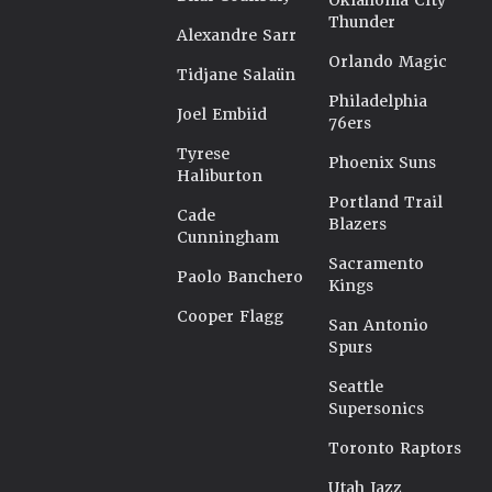
Oklahoma City
Thunder
Alexandre Sarr
Orlando Magic
Tidjane Salaün
Philadelphia
Joel Embiid
76ers
Tyrese
Phoenix Suns
Haliburton
Portland Trail
Cade
Blazers
Cunningham
Sacramento
Paolo Banchero
Kings
Cooper Flagg
San Antonio
Spurs
Seattle
Supersonics
Toronto Raptors
Utah Jazz