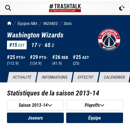
TrashTalk Actu NBA
Équipes NBA
WIZARDS
Stats
Washington Wizards
17
·
65
#
15
V
D
EST
#
25
#
29
#
26
#
25
PTS+
PTS-
REB
AST
(
112.9
)
(
124.9
)
(
41.9
)
(
25
)
ACTUALITÉ
INFORMATIONS
EFFECTIF
CALENDRIER
Statistiques de la saison
2013-14
Saison 2013-14
Playoffs
Joueurs
Équipe