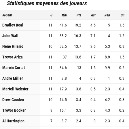
Statistiques moyennes des joueurs
Joueur
G
Min
Pts
Ast
Reb
Stl
Bradley Beal
11
41.6
19.2
4.5
5
1.6
John Wall
11
38.2
16.3
7.1
4
1.6
Nene Hilario
10
32.5
13.7
2.6
5.3
0.9
Trevor Ariza
11
37
13.6
1.7
8.9
1.5
Marcin Gortat
11
34.6
13
1.5
9.9
0.5
Andre Miller
11
9.8
4
0.8
1
0.3
Martell Webster
11
17.9
3.8
0.5
2.3
0.4
Drew Gooden
10
14.5
3.4
0.4
4.2
0.3
Trevor Booker
9
16.1
3.3
0.9
4.3
0.2
Al Harrington
7
8.7
2.4
0
2.3
0.4