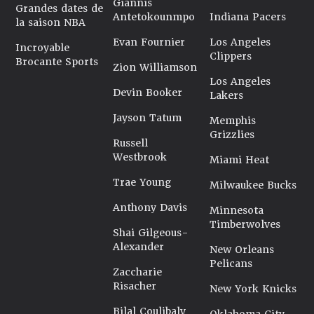
Giannis
Grandes dates de
Antetokounmpo
Indiana Pacers
la saison NBA
Evan Fournier
Los Angeles
Incroyable
Clippers
Brocante Sports
Zion Williamson
Los Angeles
Devin Booker
Lakers
Jayson Tatum
Memphis
Grizzlies
Russell
Westbrook
Miami Heat
Trae Young
Milwaukee Bucks
Anthony Davis
Minnesota
Timberwolves
Shai Gilgeous-
Alexander
New Orleans
Pelicans
Zaccharie
Risacher
New York Knicks
Bilal Coulibaly