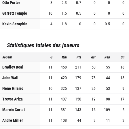
Otto Porter
3
2.3
0.7
0
0
0
Garrett Temple
10
1.5
0.5
0
0
0
Kevin Seraphin
4
1.8
0
0
0.5
0
Statistiques totales des joueurs
Joueur
G
Min
Pts
Ast
Reb
Stl
Bradley Beal
11
458
211
50
55
18
John Wall
11
420
179
78
44
18
Nene Hilario
10
325
137
26
53
9
Trevor Ariza
11
407
150
19
98
17
Marcin Gortat
11
381
143
16
109
5
Andre Miller
11
108
44
9
11
3