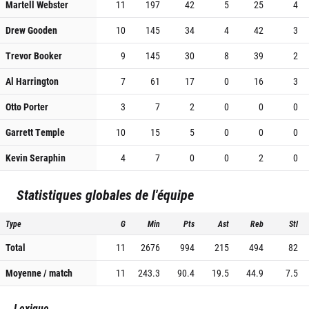
Martell Webster
11
197
42
5
25
4
Drew Gooden
10
145
34
4
42
3
Trevor Booker
9
145
30
8
39
2
Al Harrington
7
61
17
0
16
3
Otto Porter
3
7
2
0
0
0
Garrett Temple
10
15
5
0
0
0
Kevin Seraphin
4
7
0
0
2
0
Statistiques globales de l'équipe
Type
G
Min
Pts
Ast
Reb
Stl
Total
11
2676
994
215
494
82
Moyenne / match
11
243.3
90.4
19.5
44.9
7.5
Lexique