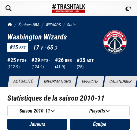
TrashTalk Actu NBA
Équipes NBA
WIZARDS
Stats
Washington Wizards
17
·
65
#
15
V
D
EST
#
25
#
29
#
26
#
25
PTS+
PTS-
REB
AST
(
112.9
)
(
124.9
)
(
41.9
)
(
25
)
ACTUALITÉ
INFORMATIONS
EFFECTIF
CALENDRIER
Statistiques de la saison
2010-11
Saison 2010-11
Playoffs
Joueurs
Équipe