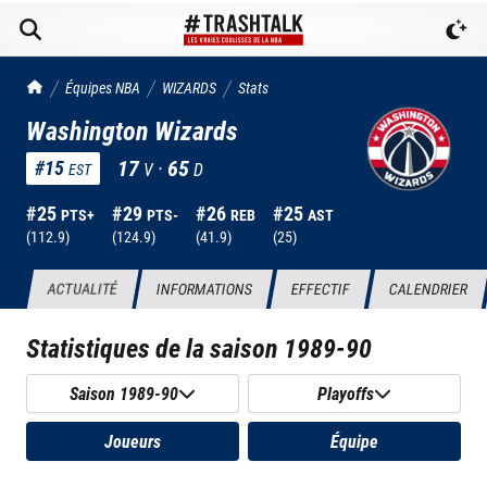
TrashTalk Actu NBA
Équipes NBA
WIZARDS
Stats
Washington Wizards
17
·
65
#
15
V
D
EST
#
25
#
29
#
26
#
25
PTS+
PTS-
REB
AST
(
112.9
)
(
124.9
)
(
41.9
)
(
25
)
ACTUALITÉ
INFORMATIONS
EFFECTIF
CALENDRIER
Statistiques de la saison
1989-90
Saison 1989-90
Playoffs
Joueurs
Équipe