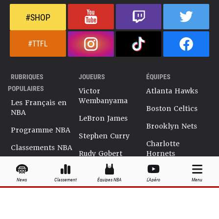
#SHOP
#TTFL
RUBRIQUES
JOUEURS
ÉQUIPES
POPULAIRES
Victor
Atlanta Hawks
Wembanyama
Les Français en
Boston Celtics
NBA
LeBron James
Brooklyn Nets
Programme NBA
Stephen Curry
Charlotte
Classements NBA
Rudy Gobert
Hornets
Salaires NBA
Kevin Durant
Chicago Bulls
News
Classement
Équipes NBA
L'Apéro
Menu
Playoffs NBA
Ja Morant
Cleveland
Cavaliers
Dossiers NBA
Kyrie Irving
Dallas Mavericks
Encyclopédie