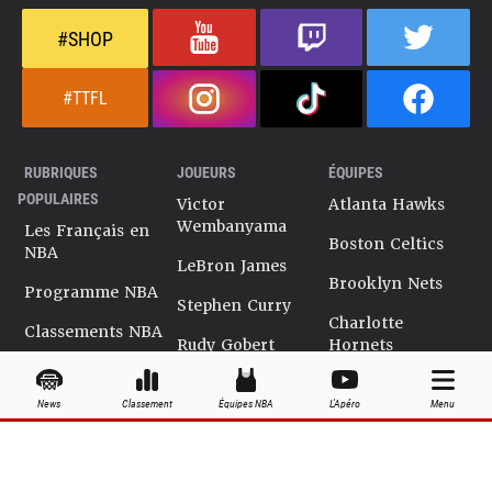
#SHOP
#TTFL
RUBRIQUES
JOUEURS
ÉQUIPES
POPULAIRES
Victor
Atlanta Hawks
Wembanyama
Les Français en
Boston Celtics
NBA
LeBron James
Brooklyn Nets
Programme NBA
Stephen Curry
Charlotte
Classements NBA
Rudy Gobert
Hornets
Salaires NBA
Kevin Durant
Chicago Bulls
News
Classement
Équipes NBA
L'Apéro
Menu
Playoffs NBA
Ja Morant
Cleveland
Cavaliers
Dossiers NBA
Kyrie Irving
Dallas Mavericks
Encyclopédie