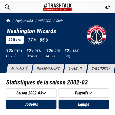
TrashTalk Actu NBA
Équipes NBA
WIZARDS
Stats
Washington Wizards
17
·
65
#
15
V
D
EST
#
25
#
29
#
26
#
25
PTS+
PTS-
REB
AST
(
112.9
)
(
124.9
)
(
41.9
)
(
25
)
ACTUALITÉ
INFORMATIONS
EFFECTIF
CALENDRIER
Statistiques de la saison
2002-03
Saison 2002-03
Playoffs
Joueurs
Équipe