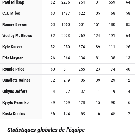
Paul Millsap
82
2276
954
131
559
64
C.J. Miles
63
1497
622
105
168
58
Ronnie Brewer
53
1660
501
151
180
85
Wesley Matthews
82
2023
769
124
191
64
Kyle Korver
52
950
374
89
111
26
Eric Maynor
26
364
134
81
38
13
Ronnie Price
60
811
255
123
74
40
Sundiata Gaines
32
219
106
39
29
12
Othyus Jeffers
14
72
37
1
19
4
Kyrylo Fesenko
49
409
128
15
90
6
Kosta Koufos
36
174
53
6
45
2
Statistiques globales de l'équipe