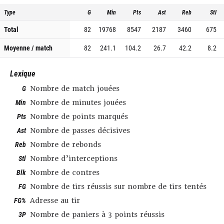
Type
G
Min
Pts
Ast
Reb
Stl
Total
82
19768
8547
2187
3460
675
Moyenne / match
82
241.1
104.2
26.7
42.2
8.2
Lexique
G
Nombre de match jouées
Min
Nombre de minutes jouées
Pts
Nombre de points marqués
Ast
Nombre de passes décisives
Reb
Nombre de rebonds
Stl
Nombre d’interceptions
Blk
Nombre de contres
FG
Nombre de tirs réussis sur nombre de tirs tentés
FG%
Adresse au tir
3P
Nombre de paniers à 3 points réussis