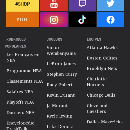
#SHOP
#TTFL
RUBRIQUES
JOUEURS
ÉQUIPES
POPULAIRES
Victor
Atlanta Hawks
Wembanyama
Les Français en
Boston Celtics
NBA
LeBron James
Brooklyn Nets
Programme NBA
Stephen Curry
Charlotte
Classements NBA
Rudy Gobert
Hornets
Salaires NBA
Kevin Durant
Chicago Bulls
Playoffs NBA
Ja Morant
Cleveland
Cavaliers
Dossiers NBA
Kyrie Irving
Dallas Mavericks
Encyclopédie
Luka Doncic
TrashTalk