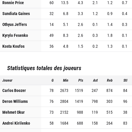
Ronnie Price
60
13.5
4.3
2.1
1.2
0.7
Sundiata Gaines
32
6.8
3.3
1.2
0.9
0.4
Othyus Jeffers
14
5.1
2.6
0.1
1.4
0.3
Kyrylo Fesenko
49
8.3
2.6
0.3
1.8
0.1
Kosta Koufos
36
4.8
1.5
0.2
1.3
0.1
Statistiques totales des joueurs
Joueur
G
Min
Pts
Ast
Reb
Stl
Carlos Boozer
78
2673
1519
247
874
84
Deron Williams
76
2804
1419
798
303
96
Mehmet Okur
73
2152
988
119
515
38
Andrei Kirilenko
58
1684
688
158
264
83