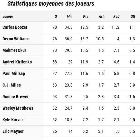
Statistiques moyennes des joueurs
Joueur
G
Min
Pts
Ast
Reb
Stl
Carlos Boozer
78
34.3
19.5
3.2
11.2
1.1
Deron Williams
76
36.9
18.7
10.5
4
1.3
Mehmet Okur
73
29.5
13.5
1.6
7.1
0.5
Andrei Kirilenko
58
29
11.9
2.7
4.6
1.4
Paul Millsap
82
27.8
11.6
1.6
6.8
0.8
C.J. Miles
63
23.8
9.9
1.7
2.7
0.9
Ronnie Brewer
53
31.3
9.5
2.8
3.4
1.6
Wesley Matthews
82
24.7
9.4
1.5
2.3
0.8
Kyle Korver
52
18.3
7.2
1.7
2.1
0.5
Eric Maynor
26
14
5.2
3.1
1.5
0.5