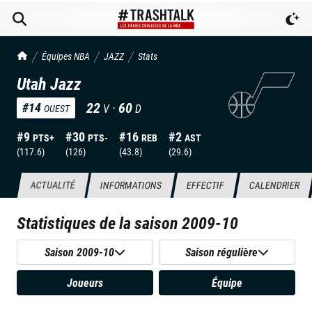
TrashTalk Actu NBA
Équipes NBA
JAZZ
Stats
Utah Jazz
22
·
60
#
14
V
D
OUEST
#
9
#
30
#
16
#
2
PTS+
PTS-
REB
AST
(
117.6
)
(
126
)
(
43.8
)
(
29.6
)
ACTUALITÉ
INFORMATIONS
EFFECTIF
CALENDRIER
Statistiques de la saison
2009-10
Saison 2009-10
Saison régulière
Joueurs
Équipe