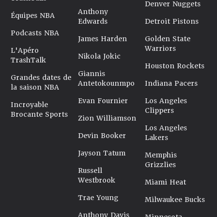
Denver Nuggets
Anthony
Équipes NBA
Edwards
Detroit Pistons
Podcasts NBA
James Harden
Golden State
Warriors
L'Apéro
Nikola Jokic
TrashTalk
Houston Rockets
Giannis
Grandes dates de
Antetokounmpo
Indiana Pacers
la saison NBA
Evan Fournier
Los Angeles
Incroyable
Clippers
Brocante Sports
Zion Williamson
Los Angeles
Devin Booker
Lakers
Jayson Tatum
Memphis
Grizzlies
Russell
Westbrook
Miami Heat
Trae Young
Milwaukee Bucks
Anthony Davis