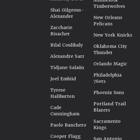
Minnesota
Timberwolves
Shai Gilgeous-
Alexander
New Orleans
Pelicans
Zaccharie
Risacher
New York Knicks
Bilal Coulibaly
Oklahoma City
Thunder
Alexandre Sarr
Orlando Magic
Tidjane Salaün
Philadelphia
Joel Embiid
76ers
Tyrese
Phoenix Suns
Haliburton
Portland Trail
Cade
Blazers
Cunningham
Sacramento
Paolo Banchero
Kings
Cooper Flagg
San Antonio