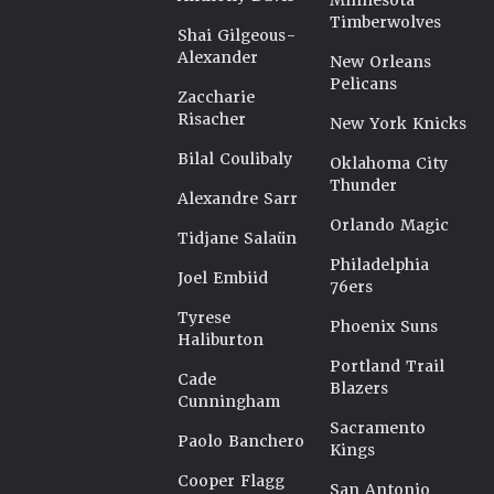
Minnesota
Timberwolves
Shai Gilgeous-
Alexander
New Orleans
Pelicans
Zaccharie
Risacher
New York Knicks
Bilal Coulibaly
Oklahoma City
Thunder
Alexandre Sarr
Orlando Magic
Tidjane Salaün
Philadelphia
Joel Embiid
76ers
Tyrese
Phoenix Suns
Haliburton
Portland Trail
Cade
Blazers
Cunningham
Sacramento
Paolo Banchero
Kings
Cooper Flagg
San Antonio