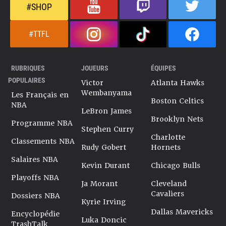
#SHOP
#TTFL
RUBRIQUES
JOUEURS
ÉQUIPES
POPULAIRES
Victor
Atlanta Hawks
Wembanyama
Les Français en
Boston Celtics
NBA
LeBron James
Brooklyn Nets
Programme NBA
Stephen Curry
Charlotte
Classements NBA
Rudy Gobert
Hornets
Salaires NBA
Kevin Durant
Chicago Bulls
Playoffs NBA
Ja Morant
Cleveland
Cavaliers
Dossiers NBA
Kyrie Irving
Dallas Mavericks
Encyclopédie
Luka Doncic
TrashTalk