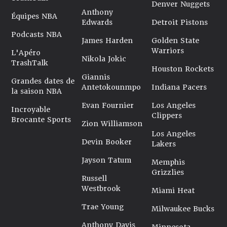
Denver Nuggets
Anthony
Équipes NBA
Edwards
Detroit Pistons
Podcasts NBA
James Harden
Golden State
Warriors
L'Apéro
Nikola Jokic
TrashTalk
Houston Rockets
Giannis
Grandes dates de
Antetokounmpo
Indiana Pacers
la saison NBA
Evan Fournier
Los Angeles
Incroyable
Clippers
Brocante Sports
Zion Williamson
Los Angeles
Devin Booker
Lakers
Jayson Tatum
Memphis
Grizzlies
Russell
Westbrook
Miami Heat
Trae Young
Milwaukee Bucks
Anthony Davis