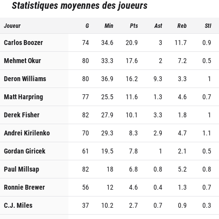
Statistiques moyennes des joueurs
Joueur
G
Min
Pts
Ast
Reb
Stl
Carlos Boozer
74
34.6
20.9
3
11.7
0.9
Mehmet Okur
80
33.3
17.6
2
7.2
0.5
Deron Williams
80
36.9
16.2
9.3
3.3
1
Matt Harpring
77
25.5
11.6
1.3
4.6
0.7
Derek Fisher
82
27.9
10.1
3.3
1.8
1
Andrei Kirilenko
70
29.3
8.3
2.9
4.7
1.1
Gordan Giricek
61
19.5
7.8
1
2.1
0.5
Paul Millsap
82
18
6.8
0.8
5.2
0.8
Ronnie Brewer
56
12
4.6
0.4
1.3
0.7
C.J. Miles
37
10.2
2.7
0.7
0.9
0.3