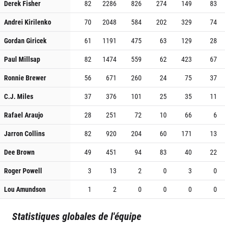
Derek Fisher
82
2286
826
274
149
83
Andrei Kirilenko
70
2048
584
202
329
74
Gordan Giricek
61
1191
475
63
129
28
Paul Millsap
82
1474
559
62
423
67
Ronnie Brewer
56
671
260
24
75
37
C.J. Miles
37
376
101
25
35
11
Rafael Araujo
28
251
72
10
66
6
Jarron Collins
82
920
204
60
171
13
Dee Brown
49
451
94
83
40
22
Roger Powell
3
13
2
0
3
0
Lou Amundson
1
2
0
0
0
0
Statistiques globales de l'équipe