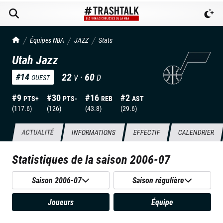
TrashTalk Actu NBA
Équipes NBA
JAZZ
Stats
Utah Jazz
22
·
60
#
14
V
D
OUEST
#
9
#
30
#
16
#
2
PTS+
PTS-
REB
AST
(
117.6
)
(
126
)
(
43.8
)
(
29.6
)
ACTUALITÉ
INFORMATIONS
EFFECTIF
CALENDRIER
Statistiques de la saison
2006-07
Saison 2006-07
Saison régulière
Joueurs
Équipe