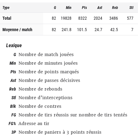
Type
G
Min
Pts
Ast
Reb
Stl
Total
82
19828
8322
2024
3486
577
Moyenne / match
82
241.8
101.5
24.7
42.5
7
Lexique
G
Nombre de match jouées
Min
Nombre de minutes jouées
Pts
Nombre de points marqués
Ast
Nombre de passes décisives
Reb
Nombre de rebonds
Stl
Nombre d’interceptions
Blk
Nombre de contres
FG
Nombre de tirs réussis sur nombre de tirs tentés
FG%
Adresse au tir
3P
Nombre de paniers à 3 points réussis