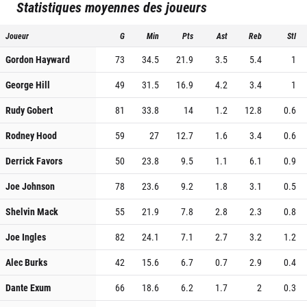
Statistiques moyennes des joueurs
Joueur
G
Min
Pts
Ast
Reb
Stl
Gordon Hayward
73
34.5
21.9
3.5
5.4
1
George Hill
49
31.5
16.9
4.2
3.4
1
Rudy Gobert
81
33.8
14
1.2
12.8
0.6
Rodney Hood
59
27
12.7
1.6
3.4
0.6
Derrick Favors
50
23.8
9.5
1.1
6.1
0.9
Joe Johnson
78
23.6
9.2
1.8
3.1
0.5
Shelvin Mack
55
21.9
7.8
2.8
2.3
0.8
Joe Ingles
82
24.1
7.1
2.7
3.2
1.2
Alec Burks
42
15.6
6.7
0.7
2.9
0.4
Dante Exum
66
18.6
6.2
1.7
2
0.3