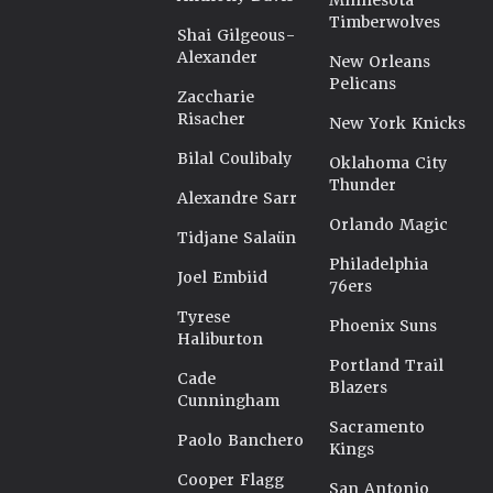
Minnesota
Timberwolves
Shai Gilgeous-
Alexander
New Orleans
Pelicans
Zaccharie
Risacher
New York Knicks
Bilal Coulibaly
Oklahoma City
Thunder
Alexandre Sarr
Orlando Magic
Tidjane Salaün
Philadelphia
Joel Embiid
76ers
Tyrese
Phoenix Suns
Haliburton
Portland Trail
Cade
Blazers
Cunningham
Sacramento
Paolo Banchero
Kings
Cooper Flagg
San Antonio