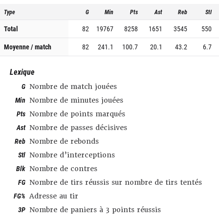
Type
G
Min
Pts
Ast
Reb
Stl
Total
82
19767
8258
1651
3545
550
Moyenne / match
82
241.1
100.7
20.1
43.2
6.7
Lexique
G
Nombre de match jouées
Min
Nombre de minutes jouées
Pts
Nombre de points marqués
Ast
Nombre de passes décisives
Reb
Nombre de rebonds
Stl
Nombre d’interceptions
Blk
Nombre de contres
FG
Nombre de tirs réussis sur nombre de tirs tentés
FG%
Adresse au tir
3P
Nombre de paniers à 3 points réussis