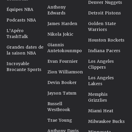
Denver Nuggets
Anthony
Équipes NBA
Edwards
Detroit Pistons
Podcasts NBA
James Harden
Golden State
Warriors
L'Apéro
Nikola Jokic
TrashTalk
Houston Rockets
Giannis
Grandes dates de
Antetokounmpo
Indiana Pacers
la saison NBA
Evan Fournier
Los Angeles
Incroyable
Clippers
Brocante Sports
Zion Williamson
Los Angeles
Devin Booker
Lakers
Jayson Tatum
Memphis
Grizzlies
Russell
Westbrook
Miami Heat
Trae Young
Milwaukee Bucks
Anthony Davis