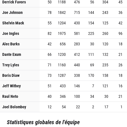
Derrick Favors
50
1188
476
56
304
45
Joe Johnson
78
1842
715
144
243
36
Shelvin Mack
55
1204
430
154
125
42
Joe Ingles
82
1975
581
225
260
96
Alec Burks
42
656
283
30
120
18
Dante Exum
66
1230
412
111
132
21
Trey Lyles
71
1160
440
69
235
26
Boris Diaw
73
1287
338
170
158
18
Jeff Withey
51
433
146
7
121
16
Raul Neto
40
346
100
34
30
21
Joel Bolomboy
12
54
22
2
17
1
Statistiques globales de l'équipe