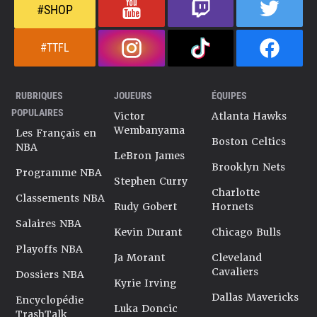
#SHOP
#TTFL
RUBRIQUES
JOUEURS
ÉQUIPES
POPULAIRES
Victor
Atlanta Hawks
Wembanyama
Les Français en
Boston Celtics
NBA
LeBron James
Brooklyn Nets
Programme NBA
Stephen Curry
Charlotte
Classements NBA
Rudy Gobert
Hornets
Salaires NBA
Kevin Durant
Chicago Bulls
Playoffs NBA
Ja Morant
Cleveland
Cavaliers
Dossiers NBA
Kyrie Irving
Dallas Mavericks
Encyclopédie
Luka Doncic
TrashTalk