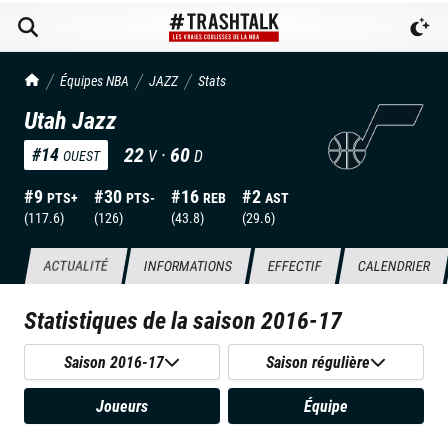
TrashTalk Actu NBA
Équipes NBA
JAZZ
Stats
Utah Jazz
22
·
60
#
14
V
D
OUEST
#
9
#
30
#
16
#
2
PTS+
PTS-
REB
AST
(
117.6
)
(
126
)
(
43.8
)
(
29.6
)
ACTUALITÉ
INFORMATIONS
EFFECTIF
CALENDRIER
Statistiques de la saison
2016-17
Saison 2016-17
Saison régulière
Joueurs
Équipe