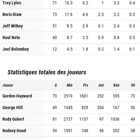
Trey Lyles
71
16.3
6.2
1
3.3
0.4
Boris Diaw
73
17.6
4.6
2.3
2.2
0.2
Jeff Withey
51
8.5
2.9
0.1
2.4
0.3
Raul Neto
40
8.7
2.5
0.9
0.8
0.5
Joel Bolomboy
12
4.5
1.8
0.2
1.4
0.1
Statistiques totales des joueurs
Joueur
G
Min
Pts
Ast
Reb
Stl
Gordon Hayward
73
2519
1601
252
395
73
George Hill
49
1545
829
204
167
50
Rudy Gobert
81
2737
1137
97
1036
49
Rodney Hood
59
1591
748
96
202
38