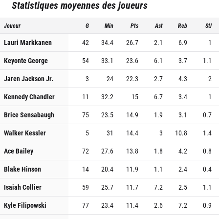
Statistiques moyennes des joueurs
Joueur
G
Min
Pts
Ast
Reb
Stl
Lauri Markkanen
42
34.4
26.7
2.1
6.9
1
Keyonte George
54
33.1
23.6
6.1
3.7
1.1
Jaren Jackson Jr.
3
24
22.3
2.7
4.3
2
Kennedy Chandler
11
32.2
15
6.7
3.4
1
Brice Sensabaugh
75
23.5
14.9
1.9
3.1
0.7
Walker Kessler
5
31
14.4
3
10.8
1.4
Ace Bailey
72
27.6
13.8
1.8
4.2
0.8
Blake Hinson
14
20.4
11.9
1.1
2.4
0.4
Isaiah Collier
59
25.7
11.7
7.2
2.5
1.1
Kyle Filipowski
77
23.4
11.4
2.6
7.2
0.9