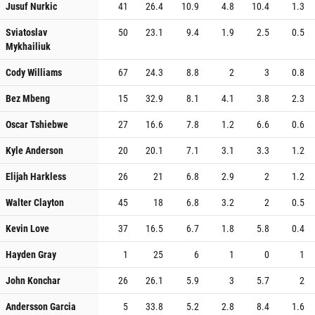
Jusuf Nurkic
41
26.4
10.9
4.8
10.4
1.3
Sviatoslav
50
23.1
9.4
1.9
2.5
0.5
Mykhailiuk
Cody Williams
67
24.3
8.8
2
3
0.8
Bez Mbeng
15
32.9
8.1
4.1
3.8
2.3
Oscar Tshiebwe
27
16.6
7.8
1.2
6.6
0.6
Kyle Anderson
20
20.1
7.1
3.1
3.3
1.2
Elijah Harkless
26
21
6.8
2.9
2
1.2
Walter Clayton
45
18
6.8
3.2
2
0.5
Kevin Love
37
16.5
6.7
1.8
5.8
0.4
Hayden Gray
1
25
6
1
0
1
John Konchar
26
26.1
5.9
3
5.7
2
Andersson Garcia
5
33.8
5.2
2.8
8.4
1.6