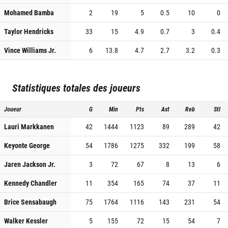
Mohamed Bamba
2
19
5
0.5
10
0
Taylor Hendricks
33
15
4.9
0.7
3
0.4
Vince Williams Jr.
6
13.8
4.7
2.7
3.2
0.3
Statistiques totales des joueurs
Joueur
G
Min
Pts
Ast
Reb
Stl
Lauri Markkanen
42
1444
1123
89
289
42
Keyonte George
54
1786
1275
332
199
58
Jaren Jackson Jr.
3
72
67
8
13
6
Kennedy Chandler
11
354
165
74
37
11
Brice Sensabaugh
75
1764
1116
143
231
54
Walker Kessler
5
155
72
15
54
7