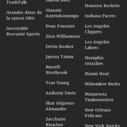
Nikola Jokic
TrashTalk
Houston Rockets
Giannis
Grandes dates de
Antetokounmpo
Indiana Pacers
la saison NBA
Evan Fournier
Los Angeles
Incroyable
Clippers
Brocante Sports
Zion Williamson
Los Angeles
Devin Booker
Lakers
Jayson Tatum
Memphis
Grizzlies
Russell
Westbrook
Miami Heat
Trae Young
Milwaukee Bucks
Anthony Davis
Minnesota
Timberwolves
Shai Gilgeous-
Alexander
New Orleans
Pelicans
Zaccharie
Risacher
New York Knicks