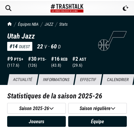
TrashTalk Actu NBA
Équipes NBA
JAZZ
Stats
Utah Jazz
22
·
60
#
14
V
D
OUEST
#
9
#
30
#
16
#
2
PTS+
PTS-
REB
AST
(
117.6
)
(
126
)
(
43.8
)
(
29.6
)
ACTUALITÉ
INFORMATIONS
EFFECTIF
CALENDRIER
Statistiques de la saison
2025-26
Saison 2025-26
Saison régulière
Joueurs
Équipe