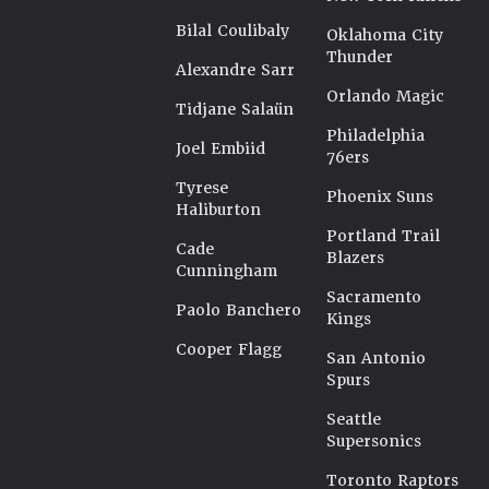
Bilal Coulibaly
Oklahoma City
Thunder
Alexandre Sarr
Orlando Magic
Tidjane Salaün
Philadelphia
Joel Embiid
76ers
Tyrese
Phoenix Suns
Haliburton
Portland Trail
Cade
Blazers
Cunningham
Sacramento
Paolo Banchero
Kings
Cooper Flagg
San Antonio
Spurs
Seattle
Supersonics
Toronto Raptors