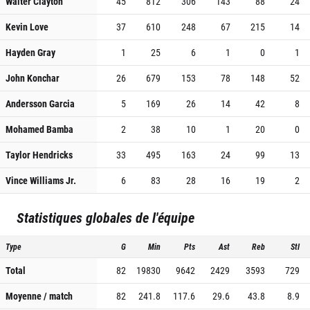
Walter Clayton
45
812
306
143
88
24
Kevin Love
37
610
248
67
215
14
Hayden Gray
1
25
6
1
0
1
John Konchar
26
679
153
78
148
52
Andersson Garcia
5
169
26
14
42
8
Mohamed Bamba
2
38
10
1
20
0
Taylor Hendricks
33
495
163
24
99
13
Vince Williams Jr.
6
83
28
16
19
2
Statistiques globales de l'équipe
Type
G
Min
Pts
Ast
Reb
Stl
Total
82
19830
9642
2429
3593
729
Moyenne / match
82
241.8
117.6
29.6
43.8
8.9