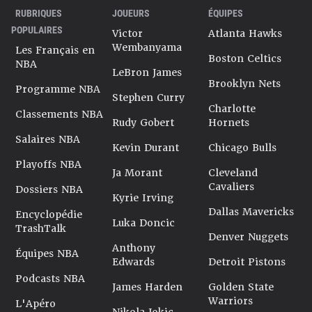
RUBRIQUES
JOUEURS
ÉQUIPES
POPULAIRES
Victor
Atlanta Hawks
Wembanyama
Les Français en
Boston Celtics
NBA
LeBron James
Brooklyn Nets
Programme NBA
Stephen Curry
Charlotte
Classements NBA
Rudy Gobert
Hornets
Salaires NBA
Kevin Durant
Chicago Bulls
Playoffs NBA
Ja Morant
Cleveland
Cavaliers
Dossiers NBA
Kyrie Irving
Dallas Mavericks
Encyclopédie
Luka Doncic
TrashTalk
Denver Nuggets
Anthony
Équipes NBA
Edwards
Detroit Pistons
Podcasts NBA
James Harden
Golden State
Warriors
L'Apéro