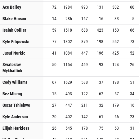
Ace Bailey
72
1984
993
131
302
60
Blake Hinson
14
286
167
16
33
5
Isaiah Collier
59
1518
688
423
150
66
Kyle Filipowski
77
1802
879
198
552
73
Jusuf Nurkic
41
1084
447
196
425
52
Sviatoslav
50
1154
469
93
124
26
Mykhailiuk
Cody Williams
67
1629
588
137
198
51
Bez Mbeng
15
493
122
62
57
34
Oscar Tshiebwe
27
447
211
32
179
16
Kyle Anderson
20
402
142
61
66
23
Elijah Harkless
26
545
178
75
53
31