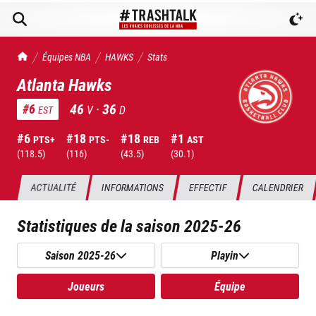
TrashTalk Actu NBA
Équipes NBA
HAWKS
Stats
Atlanta Hawks
46
·
36
#
6
V
D
EST
#
6
#
18
#
18
#
1
PTS+
PTS-
REB
AST
(
118.5
)
(
116
)
(
43.5
)
(
30.1
)
ACTUALITÉ
INFORMATIONS
EFFECTIF
CALENDRIER
Statistiques de la saison
2025-26
Saison 2025-26
Playin
Joueurs
Équipe