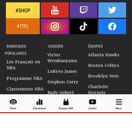
#SHOP
#TTFL
RUBRIQUES
JOUEURS
ÉQUIPES
POPULAIRES
Victor
Atlanta Hawks
Wembanyama
Les Français en
Boston Celtics
NBA
LeBron James
Brooklyn Nets
Programme NBA
Stephen Curry
Charlotte
Classements NBA
Rudy Gobert
Hornets
Salaires NBA
Kevin Durant
Chicago Bulls
News
Classement
Équipes NBA
L'Apéro
Menu
Playoffs NBA
Ja Morant
Cleveland
Cavaliers
Dossiers NBA
Kyrie Irving
Dallas Mavericks
Encyclopédie