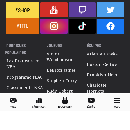
#SHOP
#TTFL
RUBRIQUES
JOUEURS
ÉQUIPES
POPULAIRES
Victor
Atlanta Hawks
Wembanyama
Les Français en
Boston Celtics
NBA
LeBron James
Brooklyn Nets
Programme NBA
Stephen Curry
Charlotte
Classements NBA
Rudy Gobert
Hornets
Salaires NBA
Kevin Durant
Chicago Bulls
News
Classement
Équipes NBA
L'Apéro
Menu
Playoffs NBA
Ja Morant
Cleveland
Cavaliers
Dossiers NBA
Kyrie Irving
Dallas Mavericks
Encyclopédie