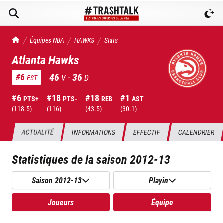
TrashTalk Actu NBA
Équipes NBA
HAWKS
Stats
Atlanta Hawks
46
·
36
#
6
V
D
EST
#
6
#
18
#
18
#
1
PTS+
PTS-
REB
AST
(
118.5
)
(
116
)
(
43.5
)
(
30.1
)
ACTUALITÉ
INFORMATIONS
EFFECTIF
CALENDRIER
Statistiques de la saison
2012-13
Saison 2012-13
Playin
Joueurs
Équipe