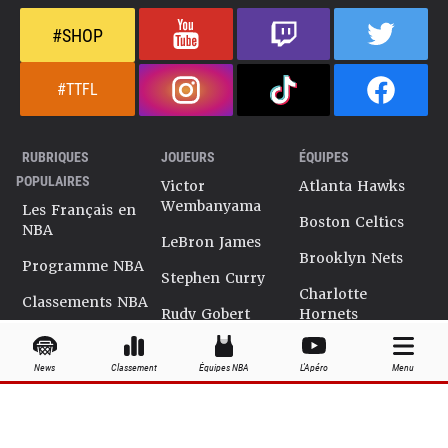
#SHOP
#TTFL
RUBRIQUES
JOUEURS
ÉQUIPES
POPULAIRES
Victor
Atlanta Hawks
Wembanyama
Les Français en
Boston Celtics
NBA
LeBron James
Brooklyn Nets
Programme NBA
Stephen Curry
Charlotte
Classements NBA
Rudy Gobert
Hornets
Salaires NBA
Kevin Durant
Chicago Bulls
News
Classement
Équipes NBA
L'Apéro
Menu
Playoffs NBA
Ja Morant
Cleveland
Cavaliers
Dossiers NBA
Kyrie Irving
Dallas Mavericks
Encyclopédie