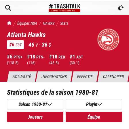
TrashTalk Actu NBA
Équipes NBA
HAWKS
Stats
Atlanta Hawks
46
·
36
#
6
V
D
EST
#
6
#
18
#
18
#
1
PTS+
PTS-
REB
AST
(
118.5
)
(
116
)
(
43.5
)
(
30.1
)
ACTUALITÉ
INFORMATIONS
EFFECTIF
CALENDRIER
Statistiques de la saison
1980-81
Saison 1980-81
Playin
Joueurs
Équipe