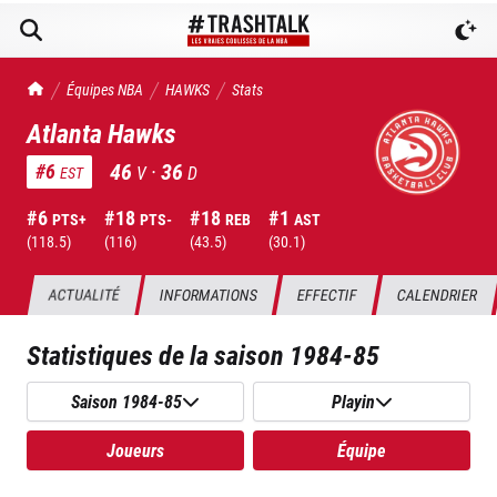
TrashTalk Actu NBA
Équipes NBA
HAWKS
Stats
Atlanta Hawks
46
·
36
#
6
V
D
EST
#
6
#
18
#
18
#
1
PTS+
PTS-
REB
AST
(
118.5
)
(
116
)
(
43.5
)
(
30.1
)
ACTUALITÉ
INFORMATIONS
EFFECTIF
CALENDRIER
Statistiques de la saison
1984-85
Saison 1984-85
Playin
Joueurs
Équipe