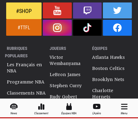
#SHOP
#TTFL
RUBRIQUES
JOUEURS
ÉQUIPES
POPULAIRES
Victor
Atlanta Hawks
Wembanyama
Les Français en
Boston Celtics
NBA
LeBron James
Brooklyn Nets
Programme NBA
Stephen Curry
Charlotte
Classements NBA
Rudy Gobert
Hornets
Salaires NBA
Kevin Durant
Chicago Bulls
News
Classement
Équipes NBA
L'Apéro
Menu
Playoffs NBA
Ja Morant
Cleveland
Cavaliers
Dossiers NBA
Kyrie Irving
Dallas Mavericks
Encyclopédie