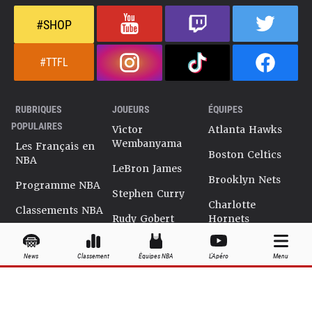
#SHOP
#TTFL
RUBRIQUES
JOUEURS
ÉQUIPES
POPULAIRES
Victor
Atlanta Hawks
Wembanyama
Les Français en
Boston Celtics
NBA
LeBron James
Brooklyn Nets
Programme NBA
Stephen Curry
Charlotte
Classements NBA
Rudy Gobert
Hornets
Salaires NBA
Kevin Durant
Chicago Bulls
News
Classement
Équipes NBA
L'Apéro
Menu
Playoffs NBA
Ja Morant
Cleveland
Cavaliers
Dossiers NBA
Kyrie Irving
Dallas Mavericks
Encyclopédie