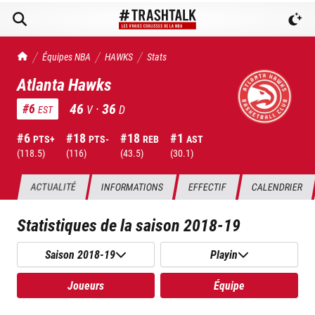
TrashTalk Actu NBA
Équipes NBA
HAWKS
Stats
Atlanta Hawks
46
·
36
#
6
V
D
EST
#
6
#
18
#
18
#
1
PTS+
PTS-
REB
AST
(
118.5
)
(
116
)
(
43.5
)
(
30.1
)
ACTUALITÉ
INFORMATIONS
EFFECTIF
CALENDRIER
Statistiques de la saison
2018-19
Saison 2018-19
Playin
Joueurs
Équipe