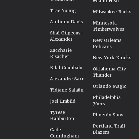
Miami Heat
Trae Young
Milwaukee Bucks
Anthony Davis
Minnesota
Timberwolves
Shai Gilgeous-
Alexander
New Orleans
Pelicans
Zaccharie
Risacher
New York Knicks
Bilal Coulibaly
Oklahoma City
Thunder
Alexandre Sarr
Orlando Magic
Tidjane Salaün
Philadelphia
Joel Embiid
76ers
Tyrese
Phoenix Suns
Haliburton
Portland Trail
Cade
Blazers
Cunningham