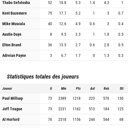
Thabo Sefolosha
52
18.8
5.3
1.4
4.3
1
Kent Bazemore
75
17.7
5.2
1
3
0.7
Mike Muscala
40
12.6
4.9
0.6
3
0.4
Austin Daye
8
9.5
3.3
1
1.8
0.5
Elton Brand
36
13.5
2.7
0.6
2.8
0.5
Adreian Payne
3
6.7
1.7
0
1.3
0.3
Statistiques totales des joueurs
Joueur
G
Min
Pts
Ast
Reb
Stl
Paul Millsap
73
2389
1218
223
570
130
Jeff Teague
73
2231
1162
513
184
125
Al Horford
76
2318
1156
244
544
68