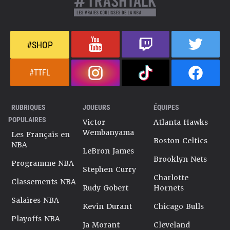
#SHOP
#TTFL
RUBRIQUES
JOUEURS
ÉQUIPES
POPULAIRES
Victor
Atlanta Hawks
Wembanyama
Les Français en
Boston Celtics
NBA
LeBron James
Brooklyn Nets
Programme NBA
Stephen Curry
Charlotte
Classements NBA
Rudy Gobert
Hornets
Salaires NBA
Kevin Durant
Chicago Bulls
Playoffs NBA
Ja Morant
Cleveland