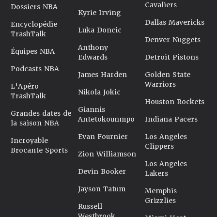
Cavaliers
Dossiers NBA
Kyrie Irving
Dallas Mavericks
Encyclopédie
Luka Doncic
TrashTalk
Denver Nuggets
Anthony
Équipes NBA
Edwards
Detroit Pistons
Podcasts NBA
James Harden
Golden State
Warriors
L'Apéro
Nikola Jokic
TrashTalk
Houston Rockets
Giannis
Grandes dates de
Antetokounmpo
Indiana Pacers
la saison NBA
Evan Fournier
Los Angeles
Incroyable
Clippers
Brocante Sports
Zion Williamson
Los Angeles
Devin Booker
Lakers
Jayson Tatum
Memphis
Grizzlies
Russell
Westbrook