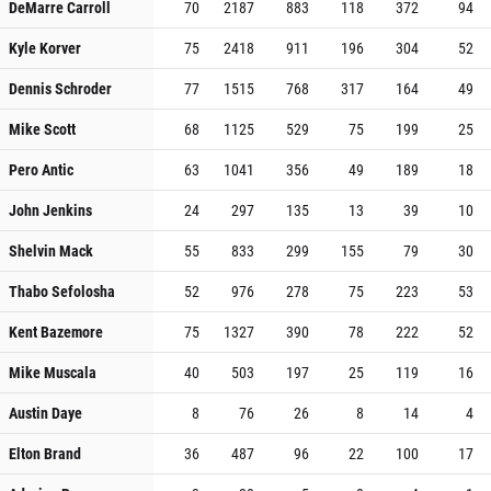
DeMarre Carroll
70
2187
883
118
372
94
Kyle Korver
75
2418
911
196
304
52
Dennis Schroder
77
1515
768
317
164
49
Mike Scott
68
1125
529
75
199
25
Pero Antic
63
1041
356
49
189
18
John Jenkins
24
297
135
13
39
10
Shelvin Mack
55
833
299
155
79
30
Thabo Sefolosha
52
976
278
75
223
53
Kent Bazemore
75
1327
390
78
222
52
Mike Muscala
40
503
197
25
119
16
Austin Daye
8
76
26
8
14
4
Elton Brand
36
487
96
22
100
17