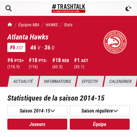
TrashTalk Actu NBA
Équipes NBA
HAWKS
Stats
Atlanta Hawks
46
·
36
#
6
V
D
EST
#
6
#
18
#
18
#
1
PTS+
PTS-
REB
AST
(
118.5
)
(
116
)
(
43.5
)
(
30.1
)
ACTUALITÉ
INFORMATIONS
EFFECTIF
CALENDRIER
Statistiques de la saison
2014-15
Saison 2014-15
Saison régulière
Joueurs
Équipe