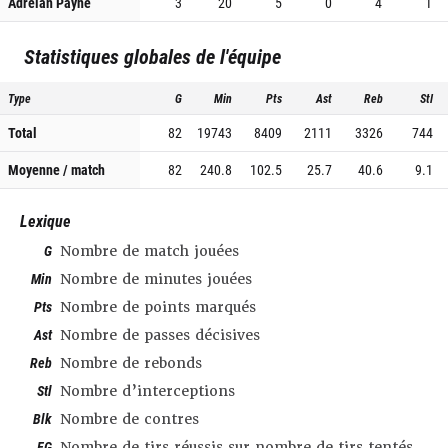
Adreian Payne
3
20
5
0
4
1
Statistiques globales de l'équipe
Type
G
Min
Pts
Ast
Reb
Stl
Total
82
19743
8409
2111
3326
744
Moyenne / match
82
240.8
102.5
25.7
40.6
9.1
Lexique
G
Nombre de match jouées
Min
Nombre de minutes jouées
Pts
Nombre de points marqués
Ast
Nombre de passes décisives
Reb
Nombre de rebonds
Stl
Nombre d’interceptions
Blk
Nombre de contres
FG
Nombre de tirs réussis sur nombre de tirs tentés