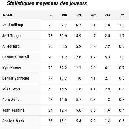
Statistiques moyennes des joueurs
Joueur
G
Min
Pts
Ast
Reb
Stl
Paul Millsap
73
32.7
16.7
3.1
7.8
1.8
Jeff Teague
73
30.6
15.9
7
2.5
1.7
Al Horford
76
30.5
15.2
3.2
7.2
0.9
DeMarre Carroll
70
31.2
12.6
1.7
5.3
1.3
Kyle Korver
75
32.2
12.1
2.6
4.1
0.7
Dennis Schroder
77
19.7
10
4.1
2.1
0.6
Mike Scott
68
16.5
7.8
1.1
2.9
0.4
Pero Antic
63
16.5
5.7
0.8
3
0.3
John Jenkins
24
12.4
5.6
0.5
1.6
0.4
Shelvin Mack
55
15.1
5.4
2.8
1.4
0.5