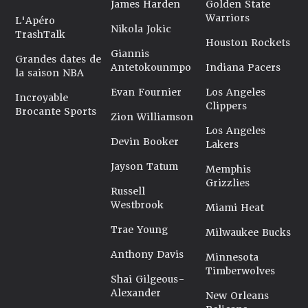
James Harden
Golden State
Warriors
L'Apéro
Nikola Jokic
TrashTalk
Houston Rockets
Giannis
Grandes dates de
Antetokounmpo
Indiana Pacers
la saison NBA
Evan Fournier
Los Angeles
Incroyable
Clippers
Brocante Sports
Zion Williamson
Los Angeles
Devin Booker
Lakers
Jayson Tatum
Memphis
Grizzlies
Russell
Westbrook
Miami Heat
Trae Young
Milwaukee Bucks
Anthony Davis
Minnesota
Timberwolves
Shai Gilgeous-
Alexander
New Orleans