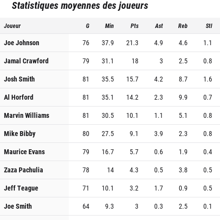
Statistiques moyennes des joueurs
Joueur
G
Min
Pts
Ast
Reb
Stl
Joe Johnson
76
37.9
21.3
4.9
4.6
1.1
Jamal Crawford
79
31.1
18
3
2.5
0.8
Josh Smith
81
35.5
15.7
4.2
8.7
1.6
Al Horford
81
35.1
14.2
2.3
9.9
0.7
Marvin Williams
81
30.5
10.1
1.1
5.1
0.8
Mike Bibby
80
27.5
9.1
3.9
2.3
0.8
Maurice Evans
79
16.7
5.7
0.6
1.9
0.4
Zaza Pachulia
78
14
4.3
0.5
3.8
0.5
Jeff Teague
71
10.1
3.2
1.7
0.9
0.5
Joe Smith
64
9.3
3
0.3
2.5
0.1