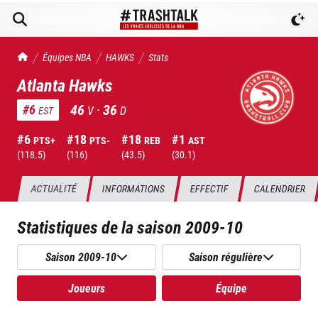
TrashTalk Actu NBA
Équipes NBA
HAWKS
Stats
Atlanta Hawks
46
·
36
#
6
V
D
EST
#
6
#
18
#
18
#
1
PTS+
PTS-
REB
AST
(
118.5
)
(
116
)
(
43.5
)
(
30.1
)
ACTUALITÉ
INFORMATIONS
EFFECTIF
CALENDRIER
Statistiques de la saison
2009-10
Saison 2009-10
Saison régulière
Joueurs
Équipe