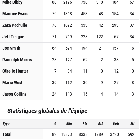
Mike Bibby
80
2196
730
310
184
67
Maurice Evans
79
1318
453
48
154
34
Zaza Pachulia
78
1092
333
42
293
37
Jeff Teague
71
719
228
122
67
34
Joe Smith
64
594
194
21
157
6
Randolph Morris
28
127
62
2
38
5
Othello Hunter
7
34
11
0
12
0
Mario West
39
152
30
9
27
8
Jason Collins
24
113
16
4
14
3
Statistiques globales de l'équipe
Type
G
Min
Pts
Ast
Reb
Stl
Total
82
19873
8338
1789
3420
592