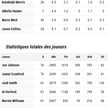
Randolph Morris
28
4.5
2.2
0.1
1.4
0.2
Othello Hunter
7
4.9
1.6
0
1.7
0
Mario West
39
3.9
0.8
0.2
0.7
0.2
Jason Collins
24
4.7
0.7
0.2
0.6
0.1
Statistiques totales des joueurs
Joueur
G
Min
Pts
Ast
Reb
Stl
Joe Johnson
76
2883
1619
369
353
82
Jamal Crawford
79
2459
1425
238
201
61
Josh Smith
81
2873
1269
342
705
130
Al Horford
81
2846
1148
189
799
59
Marvin Williams
81
2467
820
93
416
66