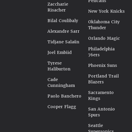
Pelicans
Zaccharie
Risacher
New York Knicks
Bilal Coulibaly
Oklahoma City
Thunder
Alexandre Sarr
Orlando Magic
Tidjane Salaün
Philadelphia
Joel Embiid
76ers
Tyrese
Phoenix Suns
Haliburton
Portland Trail
Cade
Blazers
Cunningham
Sacramento
Paolo Banchero
Kings
Cooper Flagg
San Antonio
Spurs
Seattle
Supersonics