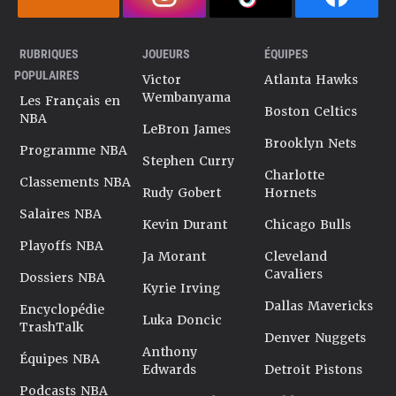
RUBRIQUES
JOUEURS
ÉQUIPES
POPULAIRES
Victor
Atlanta Hawks
Wembanyama
Les Français en
Boston Celtics
NBA
LeBron James
Brooklyn Nets
Programme NBA
Stephen Curry
Charlotte
Classements NBA
Rudy Gobert
Hornets
Salaires NBA
Kevin Durant
Chicago Bulls
Playoffs NBA
Ja Morant
Cleveland
Cavaliers
Dossiers NBA
Kyrie Irving
Dallas Mavericks
Encyclopédie
Luka Doncic
TrashTalk
Denver Nuggets
Anthony
Équipes NBA
Edwards
Detroit Pistons
Podcasts NBA