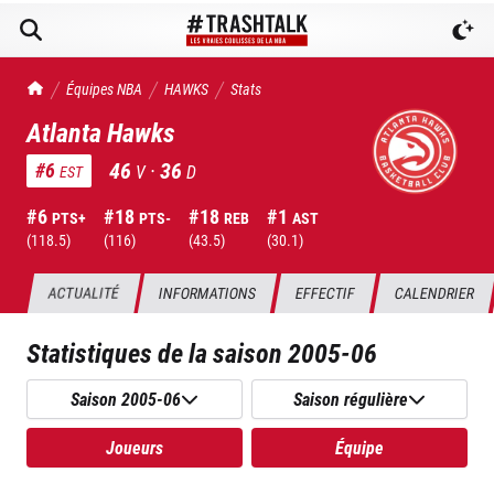
TrashTalk Actu NBA
Équipes NBA
HAWKS
Stats
Atlanta Hawks
46
·
36
#
6
V
D
EST
#
6
#
18
#
18
#
1
PTS+
PTS-
REB
AST
(
118.5
)
(
116
)
(
43.5
)
(
30.1
)
ACTUALITÉ
INFORMATIONS
EFFECTIF
CALENDRIER
Statistiques de la saison
2005-06
Saison 2005-06
Saison régulière
Joueurs
Équipe