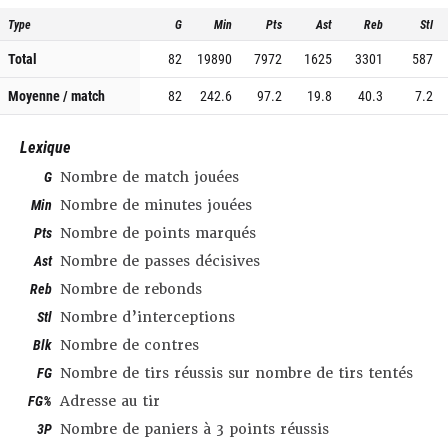
Type
G
Min
Pts
Ast
Reb
Stl
Total
82
19890
7972
1625
3301
587
Moyenne / match
82
242.6
97.2
19.8
40.3
7.2
Lexique
G
Nombre de match jouées
Min
Nombre de minutes jouées
Pts
Nombre de points marqués
Ast
Nombre de passes décisives
Reb
Nombre de rebonds
Stl
Nombre d’interceptions
Blk
Nombre de contres
FG
Nombre de tirs réussis sur nombre de tirs tentés
FG%
Adresse au tir
3P
Nombre de paniers à 3 points réussis