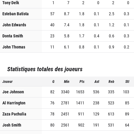
Tony Delk
1
7
2
0
2
0
Esteban Batista
57
8.7
1.8
0.1
2.5
0.3
John Edwards
40
7.4
1.8
0.1
1.2
0.1
Donta Smith
23
5.8
1.7
0.4
0.6
0.3
John Thomas
11
6.1
0.8
0.1
0.9
0.2
Statistiques totales des joueurs
Joueur
G
Min
Pts
Ast
Reb
Stl
Joe Johnson
82
3340
1653
536
335
103
Al Harrington
76
2781
1411
238
523
85
Zaza Pachulia
78
2451
911
129
613
89
Josh Smith
80
2561
902
191
531
64