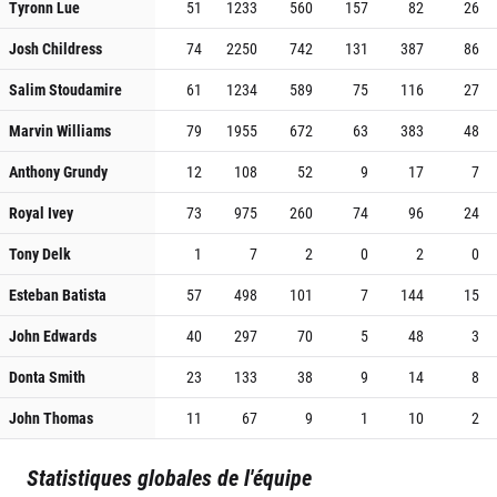
Tyronn Lue
51
1233
560
157
82
26
Josh Childress
74
2250
742
131
387
86
Salim Stoudamire
61
1234
589
75
116
27
Marvin Williams
79
1955
672
63
383
48
Anthony Grundy
12
108
52
9
17
7
Royal Ivey
73
975
260
74
96
24
Tony Delk
1
7
2
0
2
0
Esteban Batista
57
498
101
7
144
15
John Edwards
40
297
70
5
48
3
Donta Smith
23
133
38
9
14
8
John Thomas
11
67
9
1
10
2
Statistiques globales de l'équipe