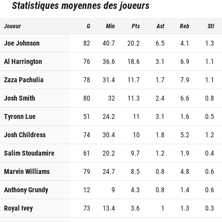
Statistiques moyennes des joueurs
Joueur
G
Min
Pts
Ast
Reb
Stl
Joe Johnson
82
40.7
20.2
6.5
4.1
1.3
Al Harrington
76
36.6
18.6
3.1
6.9
1.1
Zaza Pachulia
78
31.4
11.7
1.7
7.9
1.1
Josh Smith
80
32
11.3
2.4
6.6
0.8
Tyronn Lue
51
24.2
11
3.1
1.6
0.5
Josh Childress
74
30.4
10
1.8
5.2
1.2
Salim Stoudamire
61
20.2
9.7
1.2
1.9
0.4
Marvin Williams
79
24.7
8.5
0.8
4.8
0.6
Anthony Grundy
12
9
4.3
0.8
1.4
0.6
Royal Ivey
73
13.4
3.6
1
1.3
0.3