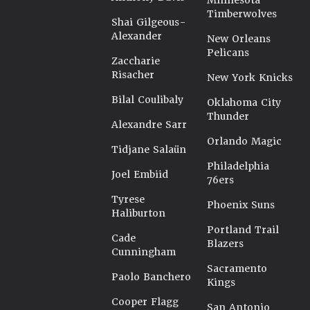
Minnesota
Timberwolves
Shai Gilgeous-
Alexander
New Orleans
Pelicans
Zaccharie
Risacher
New York Knicks
Bilal Coulibaly
Oklahoma City
Thunder
Alexandre Sarr
Orlando Magic
Tidjane Salaün
Philadelphia
Joel Embiid
76ers
Tyrese
Phoenix Suns
Haliburton
Portland Trail
Cade
Blazers
Cunningham
Sacramento
Paolo Banchero
Kings
Cooper Flagg
San Antonio