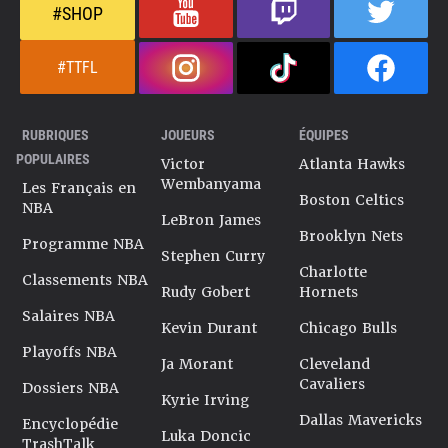
#SHOP
#TTFL
RUBRIQUES
JOUEURS
ÉQUIPES
POPULAIRES
Victor
Atlanta Hawks
Wembanyama
Les Français en
Boston Celtics
NBA
LeBron James
Brooklyn Nets
Programme NBA
Stephen Curry
Charlotte
Classements NBA
Rudy Gobert
Hornets
Salaires NBA
Kevin Durant
Chicago Bulls
Playoffs NBA
Ja Morant
Cleveland
Cavaliers
Dossiers NBA
Kyrie Irving
Dallas Mavericks
Encyclopédie
Luka Doncic
TrashTalk