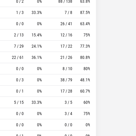
0 / 2
0%
88 / 138
63.8%
61
168
1 / 3
33.3%
7 / 8
87.5%
2
7
0 / 0
0%
26 / 41
63.4%
25
79
2 / 13
15.4%
12 / 16
75%
6
20
7 / 29
24.1%
17 / 22
77.3%
25
28
22 / 61
36.1%
21 / 26
80.8%
53
66
0 / 0
0%
8 / 10
80%
2
1
0 / 3
0%
38 / 79
48.1%
65
127
0 / 1
0%
17 / 28
60.7%
15
27
5 / 15
33.3%
3 / 5
60%
5
9
0 / 0
0%
3 / 4
75%
2
13
0 / 0
0%
0 / 0
0%
3
7
0 / 1
0%
0 / 0
0%
3
4