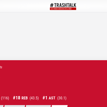
ts
s
#
18
#
1
(
116
)
REB
(
43.5
)
AST
(
30.1
)