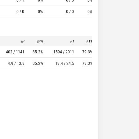
0 / 0
0%
0 / 0
0%
0
0
3P
3P%
FT
FT%
To
Pf
402 / 1141
35.2%
1594 / 2011
79.3%
1306
1783
4.9 / 13.9
35.2%
19.4 / 24.5
79.3%
15.9
21.7