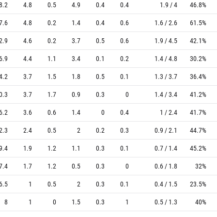
8.2
4.8
0.5
4.9
0.4
0.4
1.9 / 4
46.8%
7.6
4.8
0.2
1.4
0.4
0.6
1.6 / 2.6
61.5%
2.9
4.6
0.2
3.7
0.5
0.6
1.9 / 4.5
42.1%
6.9
4.4
1.1
3.4
0.1
0.2
1.4 / 4.8
30.2%
4.2
3.7
1.5
1.8
0.5
0.1
1.3 / 3.7
36.4%
0.3
3.7
1.7
0.9
0.3
0
1.4 / 3.4
41.2%
6.2
3.6
0.6
1.4
0
0.4
1 / 2.4
41.7%
2.3
2.4
0.5
2
0.2
0.3
0.9 / 2.1
44.7%
9.4
1.9
1.2
1.1
0.3
0.1
0.7 / 1.4
45.2%
7.4
1.7
1.2
0.5
0.3
0
0.6 / 1.8
32%
6.5
1
0.5
2
0.3
0.1
0.4 / 1.5
23.5%
8
1
0
1.5
0.3
1
0.5 / 1.3
40%