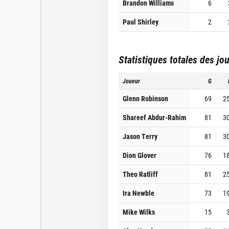
Brandon Williams
6
Paul Shirley
2
Statistiques totales des jo
Joueur
G
Glenn Robinson
69
2
Shareef Abdur-Rahim
81
3
Jason Terry
81
3
Dion Glover
76
1
Theo Ratliff
81
2
Ira Newble
73
1
Mike Wilks
15