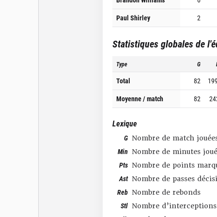
Paul Shirley
2
Statistiques globales de l'
Type
G
Total
82
19
Moyenne / match
82
24
Lexique
G
Nombre de match jouée
Min
Nombre de minutes joué
Pts
Nombre de points marq
Ast
Nombre de passes décis
Reb
Nombre de rebonds
Stl
Nombre d’interceptions