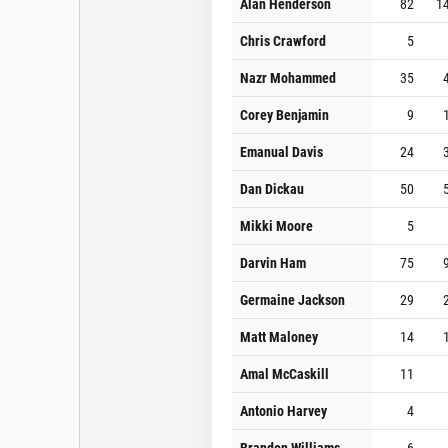
Alan Henderson
82
1
Chris Crawford
5
Nazr Mohammed
35
Corey Benjamin
9
Emanual Davis
24
Dan Dickau
50
Mikki Moore
5
Darvin Ham
75
Germaine Jackson
29
Matt Maloney
14
Amal McCaskill
11
Antonio Harvey
4
Brandon Williams
6