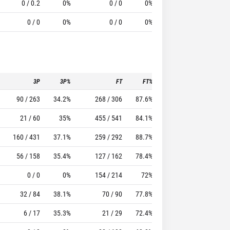
0 / 0.2
0%
0 / 0
0%
0.5
0.7
-0.5
0 / 0
0%
0 / 0
0%
0
0
-1.5
3P
3P%
FT
FT%
To
Pf
90 / 263
34.2%
268 / 306
87.6%
248
183
21 / 60
35%
455 / 541
84.1%
212
240
160 / 431
37.1%
259 / 292
88.7%
249
175
56 / 158
35.4%
127 / 162
78.4%
108
146
0 / 0
0%
154 / 214
72%
137
271
32 / 84
38.1%
70 / 90
77.8%
69
174
6 / 17
35.3%
21 / 29
72.4%
16
38