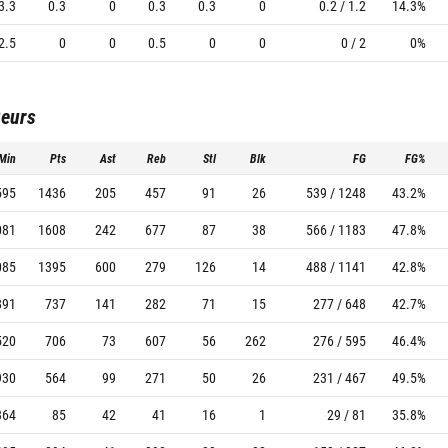
3.3
0.3
0
0.3
0.3
0
0.2 / 1.2
14.3%
2.5
0
0
0.5
0
0
0 / 2
0%
ueurs
Min
Pts
Ast
Reb
Stl
Blk
FG
FG%
595
1436
205
457
91
26
539 / 1248
43.2%
081
1608
242
677
87
38
566 / 1183
47.8%
085
1395
600
279
126
14
488 / 1141
42.8%
891
737
141
282
71
15
277 / 648
42.7%
520
706
73
607
56
262
276 / 595
46.4%
930
564
99
271
50
26
231 / 467
49.5%
364
85
42
41
16
1
29 / 81
35.8%