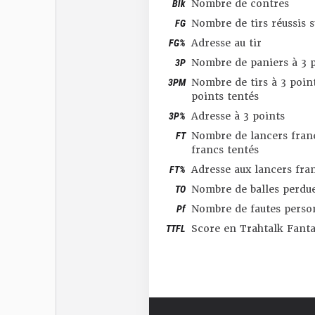
Blk
Nombre de contres
FG
Nombre de tirs réussis 
FG%
Adresse au tir
3P
Nombre de paniers à 3 p
3PM
Nombre de tirs à 3 point
points tentés
3P%
Adresse à 3 points
FT
Nombre de lancers franc
francs tentés
FT%
Adresse aux lancers fra
TO
Nombre de balles perdu
Pf
Nombre de fautes perso
TTFL
Score en Trahtalk Fant