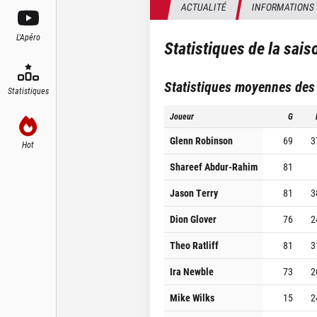
ACTUALITÉ
INFORMATIONS
L'Apéro
Statistiques de la sai
Statistiques moyennes des
Statistiques
Joueur
G
Glenn Robinson
69
3
Hot
Shareef Abdur-Rahim
81
Jason Terry
81
3
Dion Glover
76
2
Theo Ratliff
81
3
Ira Newble
73
2
Mike Wilks
15
2