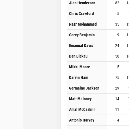
Alan Henderson
82
1
Chris Crawford
5
Nazr Mohammed
35
1
Corey Benjamin
9
1
Emanual Davis
24
1
Dan Dickau
50
1
Mikki Moore
5
Darvin Ham
75
1
Germaine Jackson
29
Matt Maloney
14
Amal McCaskill
11
Antonio Harvey
4