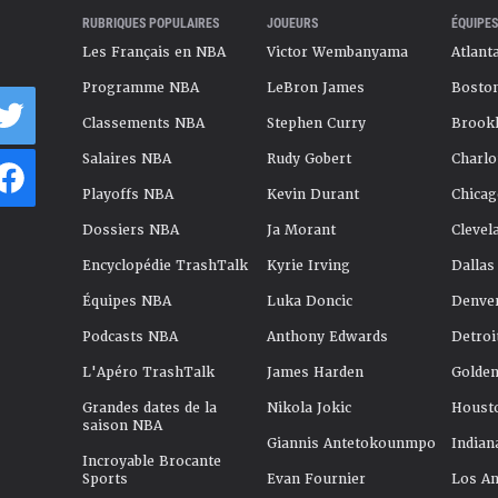
RUBRIQUES POPULAIRES
JOUEURS
ÉQUIPES
Les Français en NBA
Victor Wembanyama
Atlant
Programme NBA
LeBron James
Boston
Classements NBA
Stephen Curry
Brookl
Salaires NBA
Rudy Gobert
Charlo
Playoffs NBA
Kevin Durant
Chicag
Dossiers NBA
Ja Morant
Clevel
Encyclopédie TrashTalk
Kyrie Irving
Dallas
Équipes NBA
Luka Doncic
Denve
Podcasts NBA
Anthony Edwards
Detroi
L'Apéro TrashTalk
James Harden
Golden
Grandes dates de la
Nikola Jokic
Houst
saison NBA
Giannis Antetokounmpo
Indian
Incroyable Brocante
Sports
Evan Fournier
Los An