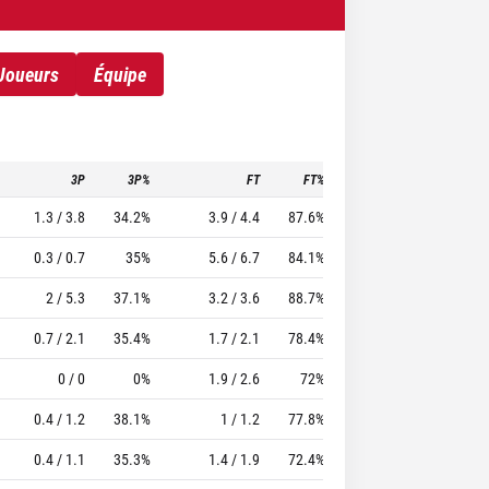
Joueurs
Équipe
3P
3P%
FT
FT%
To
Pf
TTFL
1.3 / 3.8
34.2%
3.9 / 4.4
87.6%
3.6
2.7
28.17
0.3 / 0.7
35%
5.6 / 6.7
84.1%
2.6
3
33.83
2 / 5.3
37.1%
3.2 / 3.6
88.7%
3.1
2.2
26.11
0.7 / 2.1
35.4%
1.7 / 2.1
78.4%
1.4
1.9
14.34
0 / 0
0%
1.9 / 2.6
72%
1.7
3.3
19.98
0.4 / 1.2
38.1%
1 / 1.2
77.8%
0.9
2.4
13.23
0.4 / 1.1
35.3%
1.4 / 1.9
72.4%
1.1
2.5
10.27