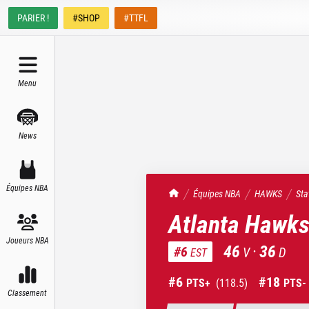
PARIER !
#SHOP
#TTFL
Menu
News
Équipes NBA
TrashTalk Actu NBA
Équipes NBA
HAWKS
Sta
Atlanta Hawk
Joueurs NBA
46
·
36
#
6
V
D
EST
#
6
#
18
PTS+
(
118.5
)
PTS-
Classement