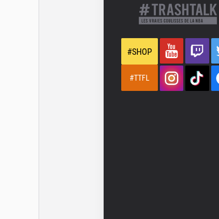
#SHOP
#TTFL