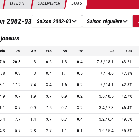
EFFECTIF
CALENDRIER
STATS
son
2002-03
Saison 2002-03
Saison régulière
 joueurs
Min
Pts
Ast
Reb
Stl
Blk
FG
FG%
7.6
20.8
3
6.6
1.3
0.4
7.8 / 18.1
43.2%
38
19.9
3
8.4
1.1
0.5
7 / 14.6
47.8%
8.1
17.2
7.4
3.4
1.6
0.2
6 / 14.1
42.8%
4.9
9.7
1.9
3.7
0.9
0.2
3.6 / 8.5
42.7%
1.1
8.7
0.9
7.5
0.7
3.2
3.4 / 7.3
46.4%
6.4
7.7
1.4
3.7
0.7
0.4
3.2 / 6.4
49.5%
4.3
5.7
2.8
2.7
1.1
0.1
1.9 / 5.4
35.8%