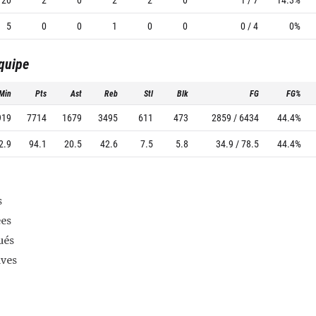
5
0
0
1
0
0
0 / 4
0%
équipe
Min
Pts
Ast
Reb
Stl
Blk
FG
FG%
919
7714
1679
3495
611
473
2859 / 6434
44.4%
2.9
94.1
20.5
42.6
7.5
5.8
34.9 / 78.5
44.4%
s
es
ués
ives