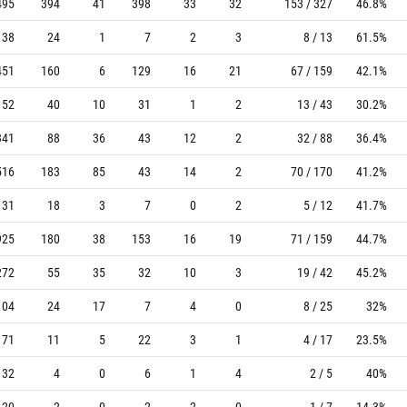
495
394
41
398
33
32
153 / 327
46.8%
38
24
1
7
2
3
8 / 13
61.5%
451
160
6
129
16
21
67 / 159
42.1%
152
40
10
31
1
2
13 / 43
30.2%
341
88
36
43
12
2
32 / 88
36.4%
516
183
85
43
14
2
70 / 170
41.2%
31
18
3
7
0
2
5 / 12
41.7%
925
180
38
153
16
19
71 / 159
44.7%
272
55
35
32
10
3
19 / 42
45.2%
104
24
17
7
4
0
8 / 25
32%
71
11
5
22
3
1
4 / 17
23.5%
32
4
0
6
1
4
2 / 5
40%
20
2
0
2
2
0
1 / 7
14.3%