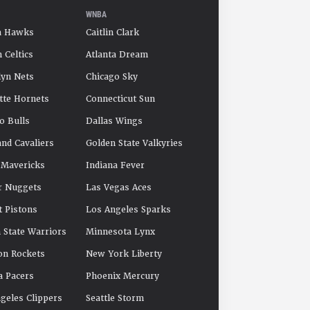
WNBA
a Hawks
Caitlin Clark
 Celtics
Atlanta Dream
yn Nets
Chicago Sky
tte Hornets
Connecticut Sun
o Bulls
Dallas Wings
and Cavaliers
Golden State Valkyries
 Mavericks
Indiana Fever
r Nuggets
Las Vegas Aces
t Pistons
Los Angeles Sparks
 State Warriors
Minnesota Lynx
on Rockets
New York Liberty
a Pacers
Phoenix Mercury
geles Clippers
Seattle Storm