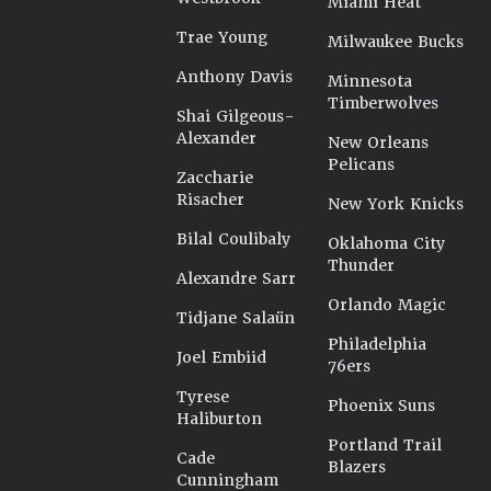
Miami Heat
Trae Young
Milwaukee Bucks
Anthony Davis
Minnesota
Timberwolves
Shai Gilgeous-
Alexander
New Orleans
Pelicans
Zaccharie
Risacher
New York Knicks
Bilal Coulibaly
Oklahoma City
Thunder
Alexandre Sarr
Orlando Magic
Tidjane Salaün
Philadelphia
Joel Embiid
76ers
Tyrese
Phoenix Suns
Haliburton
Portland Trail
Cade
Blazers
Cunningham