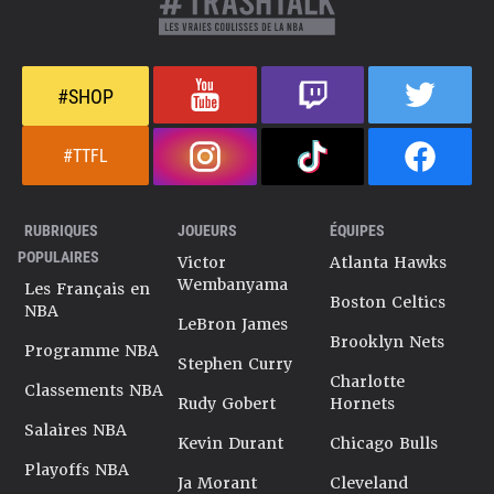
#SHOP
#TTFL
RUBRIQUES
JOUEURS
ÉQUIPES
POPULAIRES
Victor
Atlanta Hawks
Wembanyama
Les Français en
Boston Celtics
NBA
LeBron James
Brooklyn Nets
Programme NBA
Stephen Curry
Charlotte
Classements NBA
Rudy Gobert
Hornets
Salaires NBA
Kevin Durant
Chicago Bulls
Playoffs NBA
Ja Morant
Cleveland