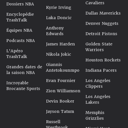
Cavaliers
Dossiers NBA
Kyrie Irving
Dallas Mavericks
Encyclopédie
Luka Doncic
TrashTalk
Denver Nuggets
Anthony
Équipes NBA
Edwards
Detroit Pistons
Podcasts NBA
James Harden
Golden State
Warriors
L'Apéro
Nikola Jokic
TrashTalk
Houston Rockets
Giannis
Grandes dates de
Antetokounmpo
Indiana Pacers
la saison NBA
Evan Fournier
Los Angeles
Incroyable
Clippers
Brocante Sports
Zion Williamson
Los Angeles
Devin Booker
Lakers
Jayson Tatum
Memphis
Grizzlies
Russell
Westbrook