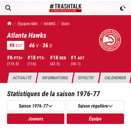
TrashTalk Actu NBA
Équipes NBA
HAWKS
Stats
Atlanta Hawks
46
·
36
#
6
V
D
EST
#
6
#
18
#
18
#
1
PTS+
PTS-
REB
AST
(
118.5
)
(
116
)
(
43.5
)
(
30.1
)
ACTUALITÉ
INFORMATIONS
EFFECTIF
CALENDRIER
Statistiques de la saison
1976-77
Saison 1976-77
Saison régulière
Joueurs
Équipe