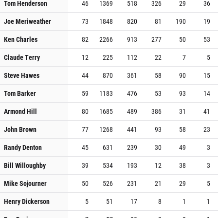
Tom Henderson
46
1369
518
326
29
36
Joe Meriweather
73
1848
820
81
190
19
Ken Charles
82
2266
913
277
50
53
Claude Terry
12
225
112
22
7
5
Steve Hawes
44
870
361
58
90
15
Tom Barker
59
1183
476
53
93
14
Armond Hill
80
1685
489
386
31
41
John Brown
77
1268
441
93
58
23
Randy Denton
45
631
239
30
49
3
Bill Willoughby
39
534
193
12
38
3
Mike Sojourner
50
526
231
21
29
5
Henry Dickerson
5
51
17
8
1
1