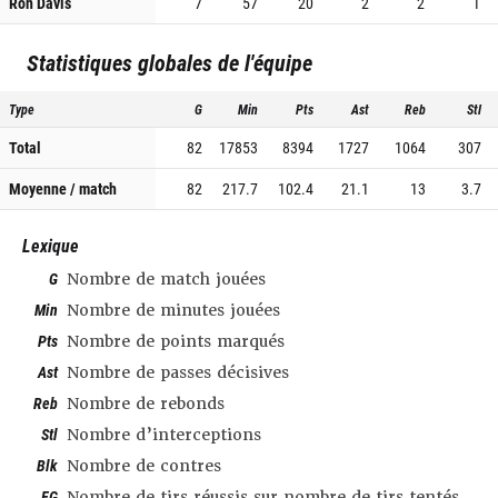
Ron Davis
7
57
20
2
2
1
Statistiques globales de l'équipe
Type
G
Min
Pts
Ast
Reb
Stl
Total
82
17853
8394
1727
1064
307
Moyenne / match
82
217.7
102.4
21.1
13
3.7
Lexique
G
Nombre de match jouées
Min
Nombre de minutes jouées
Pts
Nombre de points marqués
Ast
Nombre de passes décisives
Reb
Nombre de rebonds
Stl
Nombre d’interceptions
Blk
Nombre de contres
FG
Nombre de tirs réussis sur nombre de tirs tentés