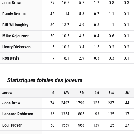
John Brown
77
16.5
5.7
1.2
0.8
0.3
Randy Denton
45
14
5.3
0.7
1.1
0.1
Bill Willoughby
39
13.7
4.9
0.3
1
0.1
Mike Sojourner
50
10.5
4.6
0.4
0.6
0.1
Henry Dickerson
5
10.2
3.4
1.6
0.2
0.2
Ron Davis
7
8.1
2.9
0.3
0.3
0.1
Statistiques totales des joueurs
Joueur
G
Min
Pts
Ast
Reb
Stl
John Drew
74
2407
1790
126
237
44
Leonard Robinson
36
1364
806
93
135
17
Lou Hudson
58
1569
968
139
25
27