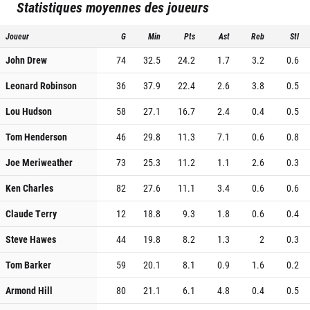
Statistiques moyennes des joueurs
Joueur
G
Min
Pts
Ast
Reb
Stl
John Drew
74
32.5
24.2
1.7
3.2
0.6
Leonard Robinson
36
37.9
22.4
2.6
3.8
0.5
Lou Hudson
58
27.1
16.7
2.4
0.4
0.5
Tom Henderson
46
29.8
11.3
7.1
0.6
0.8
Joe Meriweather
73
25.3
11.2
1.1
2.6
0.3
Ken Charles
82
27.6
11.1
3.4
0.6
0.6
Claude Terry
12
18.8
9.3
1.8
0.6
0.4
Steve Hawes
44
19.8
8.2
1.3
2
0.3
Tom Barker
59
20.1
8.1
0.9
1.6
0.2
Armond Hill
80
21.1
6.1
4.8
0.4
0.5