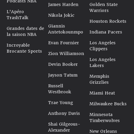
Podcasts NBA
James Harden
Golden State
Warriors
L'Apéro
Nikola Jokic
TrashTalk
Houston Rockets
Giannis
Grandes dates de
Antetokounmpo
Indiana Pacers
la saison NBA
Evan Fournier
Los Angeles
Incroyable
Clippers
Brocante Sports
Zion Williamson
Los Angeles
Devin Booker
Lakers
Jayson Tatum
Memphis
Grizzlies
Russell
Westbrook
Miami Heat
Trae Young
Milwaukee Bucks
Anthony Davis
Minnesota
Timberwolves
Shai Gilgeous-
Alexander
New Orleans