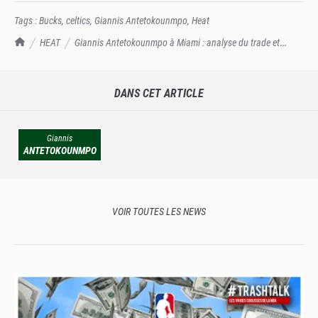
Tags :
Bucks
,
celtics
,
Giannis Antetokounmpo
,
Heat
TrashTalk Actu NBA
HEAT
Giannis Antetokounmpo à Miami : analyse du trade et
projections à chaud
DANS CET ARTICLE
Giannis
ANTETOKOUNMPO
VOIR TOUTES LES NEWS