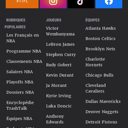
#TTFL
RUBRIQUES
JOUEURS
ÉQUIPES
POPULAIRES
Victor
Atlanta Hawks
Wembanyama
Les Français en
Boston Celtics
NBA
LeBron James
Brooklyn Nets
Programme NBA
Stephen Curry
Charlotte
Classements NBA
Rudy Gobert
Hornets
Salaires NBA
Kevin Durant
Chicago Bulls
Playoffs NBA
Ja Morant
Cleveland
Cavaliers
Dossiers NBA
Kyrie Irving
Dallas Mavericks
Encyclopédie
Luka Doncic
TrashTalk
Denver Nuggets
Anthony
Équipes NBA
Edwards
Detroit Pistons