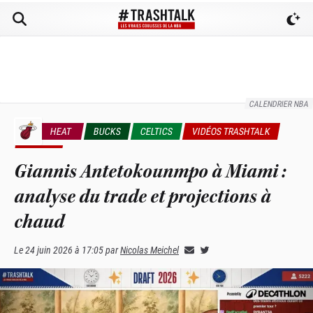
CALENDRIER NBA
HEAT
BUCKS
CELTICS
VIDÉOS TRASHTALK
L'APÉRO
Giannis Antetokounmpo à Miami :
analyse du trade et projections à
chaud
Le
24 juin 2026 à 17:05
par
Nicolas Meichel