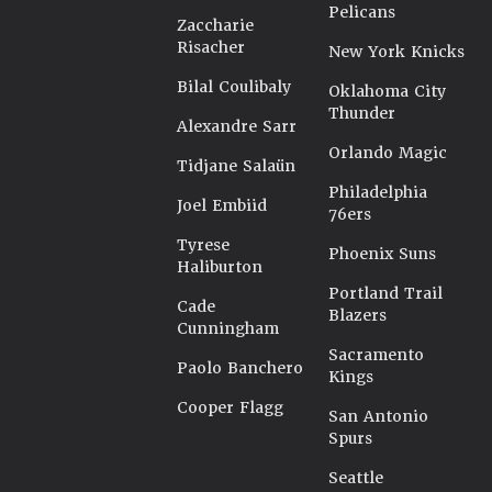
Pelicans
Zaccharie
Risacher
New York Knicks
Bilal Coulibaly
Oklahoma City
Thunder
Alexandre Sarr
Orlando Magic
Tidjane Salaün
Philadelphia
Joel Embiid
76ers
Tyrese
Phoenix Suns
Haliburton
Portland Trail
Cade
Blazers
Cunningham
Sacramento
Paolo Banchero
Kings
Cooper Flagg
San Antonio
Spurs
Seattle