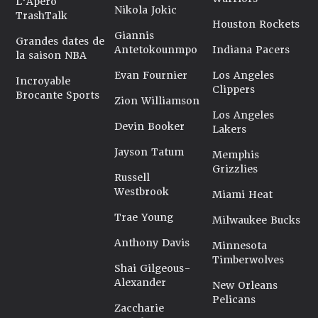
L'Apéro
Nikola Jokic
TrashTalk
Houston Rockets
Giannis
Grandes dates de
Antetokounmpo
Indiana Pacers
la saison NBA
Evan Fournier
Los Angeles
Incroyable
Clippers
Brocante Sports
Zion Williamson
Los Angeles
Devin Booker
Lakers
Jayson Tatum
Memphis
Grizzlies
Russell
Westbrook
Miami Heat
Trae Young
Milwaukee Bucks
Anthony Davis
Minnesota
Timberwolves
Shai Gilgeous-
Alexander
New Orleans
Pelicans
Zaccharie