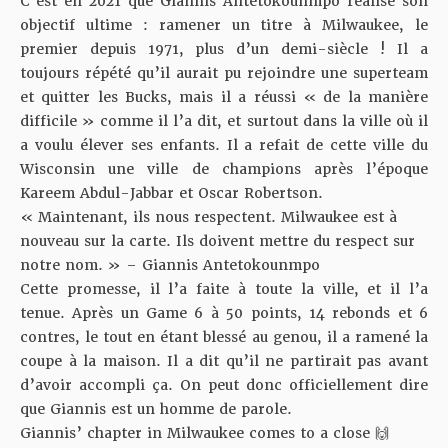
C’est en 2021 que Giannis Antetokounmpo réalise son
objectif ultime : ramener un titre à Milwaukee, le
premier depuis 1971, plus d’un demi-siècle ! Il a
toujours répété qu’il aurait pu rejoindre une superteam
et quitter les Bucks, mais il a réussi « de la manière
difficile » comme il l’a dit, et surtout dans la ville où il
a voulu élever ses enfants. Il a refait de cette ville du
Wisconsin une ville de champions après l’époque
Kareem Abdul-Jabbar et Oscar Robertson.
« Maintenant, ils nous respectent. Milwaukee est à
nouveau sur la carte. Ils doivent mettre du respect sur
notre nom. » – Giannis Antetokounmpo
Cette promesse, il l’a faite à toute la ville, et il l’a
tenue. Après un Game 6 à 50 points, 14 rebonds et 6
contres, le tout en étant blessé au genou, il a ramené la
coupe à la maison. Il a dit qu’il ne partirait pas avant
d’avoir accompli ça. On peut donc officiellement dire
que Giannis est un homme de parole.
Giannis’ chapter in Milwaukee comes to a close 🙌