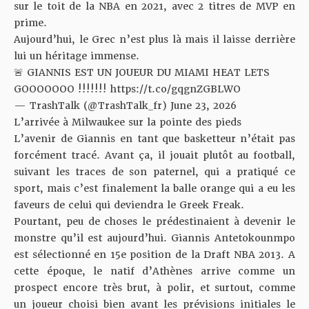
sur le toit de la NBA en 2021, avec 2 titres de MVP en
prime.
Aujourd’hui, le Grec n’est plus là mais il laisse derrière
lui un héritage immense.
🚨 GIANNIS EST UN JOUEUR DU MIAMI HEAT LETS
GOOOOOOO !!!!!!!
https://t.co/gqgnZGBLWO
— TrashTalk (@TrashTalk_fr)
June 23, 2026
L’arrivée à Milwaukee sur la pointe des pieds
L’avenir de Giannis en tant que basketteur n’était pas
forcément tracé. Avant ça, il jouait plutôt au football,
suivant les traces de son paternel, qui a pratiqué ce
sport, mais c’est finalement la balle orange qui a eu les
faveurs de celui qui deviendra le Greek Freak.
Pourtant, peu de choses le prédestinaient à devenir le
monstre qu’il est aujourd’hui. Giannis Antetokounmpo
est sélectionné en 15e position de la Draft NBA 2013. A
cette époque, le natif d’Athènes arrive comme un
prospect encore très brut, à polir, et surtout, comme
un joueur choisi bien avant les prévisions initiales le