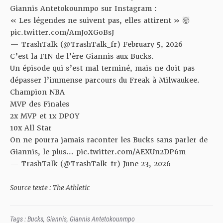
Giannis Antetokounmpo sur Instagram :
« Les légendes ne suivent pas, elles attirent » 🤯
pic.twitter.com/AmJoXGoBsJ
— TrashTalk (@TrashTalk_fr)
February 5, 2026
C’est la FIN de l’ère Giannis aux Bucks.
Un épisode qui s’est mal terminé, mais ne doit pas
dépasser l’immense parcours du Freak à Milwaukee.
Champion NBA
MVP des Finales
2x MVP et 1x DPOY
10x All Star
On ne pourra jamais raconter les Bucks sans parler de
Giannis, le plus…
pic.twitter.com/AEXUn2DP6m
— TrashTalk (@TrashTalk_fr)
June 23, 2026
Source texte : The Athletic
Tags :
Bucks
,
Giannis
,
Giannis Antetokounmpo