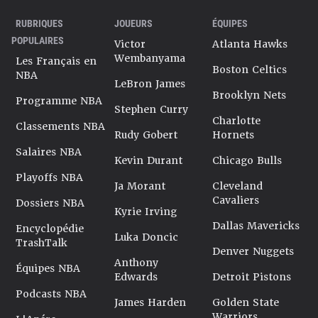
RUBRIQUES
JOUEURS
ÉQUIPES
POPULAIRES
Victor
Atlanta Hawks
Wembanyama
Les Français en
Boston Celtics
NBA
LeBron James
Brooklyn Nets
Programme NBA
Stephen Curry
Charlotte
Classements NBA
Rudy Gobert
Hornets
Salaires NBA
Kevin Durant
Chicago Bulls
Playoffs NBA
Ja Morant
Cleveland
Cavaliers
Dossiers NBA
Kyrie Irving
Dallas Mavericks
Encyclopédie
Luka Doncic
TrashTalk
Denver Nuggets
Anthony
Équipes NBA
Edwards
Detroit Pistons
Podcasts NBA
James Harden
Golden State
Warriors