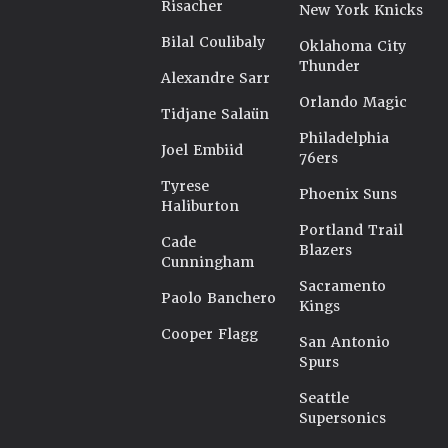
Risacher
New York Knicks
Bilal Coulibaly
Oklahoma City
Thunder
Alexandre Sarr
Orlando Magic
Tidjane Salaün
Philadelphia
Joel Embiid
76ers
Tyrese
Phoenix Suns
Haliburton
Portland Trail
Cade
Blazers
Cunningham
Sacramento
Paolo Banchero
Kings
Cooper Flagg
San Antonio
Spurs
Seattle
Supersonics