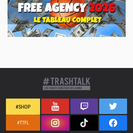
#SHOP
#TTFL