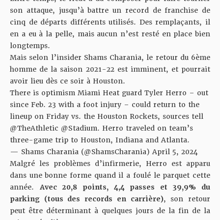
son attaque, jusqu’à battre un
record de franchise de
cinq de départs différents utilisés
. Des remplaçants, il
en a eu à la pelle, mais aucun n’est resté en place bien
longtemps.
Mais selon l’insider Shams Charania, le retour du 6ème
homme de la saison 2021-22 est imminent, et pourrait
avoir lieu dès ce soir à Houston.
There is optimism Miami Heat guard Tyler Herro – out
since Feb. 23 with a foot injury – could return to the
lineup on Friday vs. the Houston Rockets, sources tell
@TheAthletic
@Stadium
. Herro traveled on team’s
three-game trip to Houston, Indiana and Atlanta.
— Shams Charania (@ShamsCharania)
April 5, 2024
Malgré les problèmes d’infirmerie, Herro est apparu
dans une bonne forme quand il a foulé le parquet cette
année.
Avec 20,8 points, 4,4 passes et 39,9% du
parking (tous des records en carrière)
, son retour
peut être déterminant à quelques jours de la fin de la