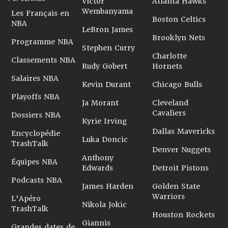
Victor
Atlanta Hawks
Wembanyama
Les Français en
Boston Celtics
NBA
LeBron James
Brooklyn Nets
Programme NBA
Stephen Curry
Charlotte
Classements NBA
Rudy Gobert
Hornets
Salaires NBA
Kevin Durant
Chicago Bulls
Playoffs NBA
Ja Morant
Cleveland
Cavaliers
Dossiers NBA
Kyrie Irving
Dallas Mavericks
Encyclopédie
Luka Doncic
TrashTalk
Denver Nuggets
Anthony
Équipes NBA
Edwards
Detroit Pistons
Podcasts NBA
James Harden
Golden State
Warriors
L'Apéro
Nikola Jokic
TrashTalk
Houston Rockets
Giannis
Grandes dates de