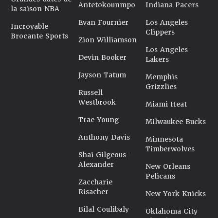
Antetokounmpo
Indiana Pacers
la saison NBA
Evan Fournier
Los Angeles
Incroyable
Clippers
Brocante Sports
Zion Williamson
Los Angeles
Devin Booker
Lakers
Jayson Tatum
Memphis
Grizzlies
Russell
Westbrook
Miami Heat
Trae Young
Milwaukee Bucks
Anthony Davis
Minnesota
Timberwolves
Shai Gilgeous-
Alexander
New Orleans
Pelicans
Zaccharie
Risacher
New York Knicks
Bilal Coulibaly
Oklahoma City