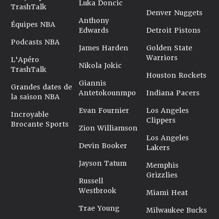
Luka Doncic
TrashTalk
Denver Nuggets
Anthony
Équipes NBA
Edwards
Detroit Pistons
Podcasts NBA
James Harden
Golden State
Warriors
L'Apéro
Nikola Jokic
TrashTalk
Houston Rockets
Giannis
Grandes dates de
Antetokounmpo
Indiana Pacers
la saison NBA
Evan Fournier
Los Angeles
Incroyable
Clippers
Brocante Sports
Zion Williamson
Los Angeles
Devin Booker
Lakers
Jayson Tatum
Memphis
Grizzlies
Russell
Westbrook
Miami Heat
Trae Young
Milwaukee Bucks