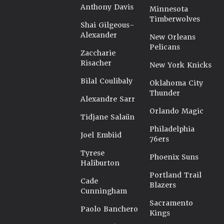
Anthony Davis
Minnesota
Timberwolves
Shai Gilgeous-
Alexander
New Orleans
Pelicans
Zaccharie
Risacher
New York Knicks
Bilal Coulibaly
Oklahoma City
Thunder
Alexandre Sarr
Orlando Magic
Tidjane Salaün
Philadelphia
Joel Embiid
76ers
Tyrese
Phoenix Suns
Haliburton
Portland Trail
Cade
Blazers
Cunningham
Sacramento
Paolo Banchero
Kings