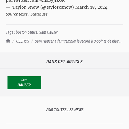
pic.twitter.com/whsByJfZOk
— Taylor Snow (@taylorcsnow)
March 18, 2024
Source texte : StatMuse
Tags :
boston celtics
,
Sam Hauser
TrashTalk Actu NBA
CELTICS
Sam Hauser a fait trembler le record à 3-points de Klay
Thompson
DANS CET ARTICLE
Sam
HAUSER
VOIR TOUTES LES NEWS