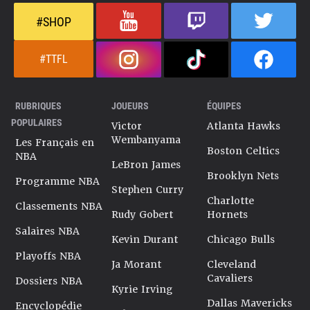
#SHOP
#TTFL
RUBRIQUES
JOUEURS
ÉQUIPES
POPULAIRES
Victor
Atlanta Hawks
Wembanyama
Les Français en
Boston Celtics
NBA
LeBron James
Brooklyn Nets
Programme NBA
Stephen Curry
Charlotte
Classements NBA
Rudy Gobert
Hornets
Salaires NBA
Kevin Durant
Chicago Bulls
Playoffs NBA
Ja Morant
Cleveland
Cavaliers
Dossiers NBA
Kyrie Irving
Dallas Mavericks
Encyclopédie