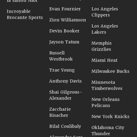
la saison NBA
Evan Fournier
Los Angeles
Incroyable
Clippers
Brocante Sports
Zion Williamson
Los Angeles
Devin Booker
Lakers
Jayson Tatum
Memphis
Grizzlies
Russell
Westbrook
Miami Heat
Trae Young
Milwaukee Bucks
Anthony Davis
Minnesota
Timberwolves
Shai Gilgeous-
Alexander
New Orleans
Pelicans
Zaccharie
Risacher
New York Knicks
Bilal Coulibaly
Oklahoma City
Thunder