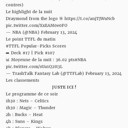
contres)
Le highlight de la nuit
Draymond from the logo 🎯
https://t.co/anjTJWuNcb
pic.twitter.com/XxEAM0e0FO
— NBA (@NBA)
February 13, 2024
Le point TTFL du matin
#TTFL
Popular-Picks Scores
➡️ Deck #17 | Pick #107
📊 Moyenne de la nuit : 36.02 pts
#NBA
pic.twitter.com/sUa1Q2tt3L
— TrashTalk Fantasy Lab (@TTFLab)
February 13, 2024
Les classements
JUSTE ICI !
Le programme de ce soir
1h30 : Nets – Celtics
1h30 : Magic – Thunder
2h : Bucks – Heat
4h : Suns – Kings