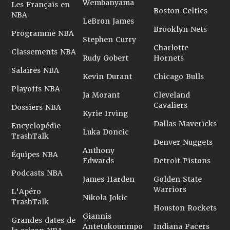
Wembanyama
Les Français en
Boston Celtics
NBA
LeBron James
Brooklyn Nets
Programme NBA
Stephen Curry
Charlotte
Classements NBA
Rudy Gobert
Hornets
Salaires NBA
Kevin Durant
Chicago Bulls
Playoffs NBA
Ja Morant
Cleveland
Cavaliers
Dossiers NBA
Kyrie Irving
Dallas Mavericks
Encyclopédie
Luka Doncic
TrashTalk
Denver Nuggets
Anthony
Équipes NBA
Edwards
Detroit Pistons
Podcasts NBA
James Harden
Golden State
Warriors
L'Apéro
Nikola Jokic
TrashTalk
Houston Rockets
Giannis
Grandes dates de
Antetokounmpo
Indiana Pacers