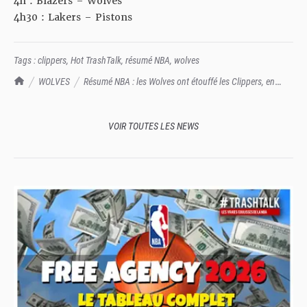
4h : Blazers – Wolves
4h30 : Lakers – Pistons
Tags :
clippers
,
Hot TrashTalk
,
résumé NBA
,
wolves
TrashTalk Actu NBA
WOLVES
Résumé NBA : les Wolves ont étouffé les Clippers, en
patrons
VOIR TOUTES LES NEWS