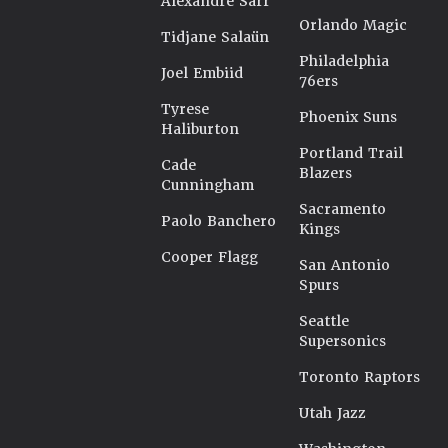
Alexandre Sarr
Orlando Magic
Tidjane Salaün
Philadelphia
Joel Embiid
76ers
Tyrese
Phoenix Suns
Haliburton
Portland Trail
Cade
Blazers
Cunningham
Sacramento
Paolo Banchero
Kings
Cooper Flagg
San Antonio
Spurs
Seattle
Supersonics
Toronto Raptors
Utah Jazz