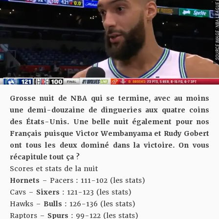
SOURCE IMAGE : NBA LEAG
Grosse nuit de NBA qui se termine, avec au moins
une demi-douzaine de dingueries aux quatre coins
des États-Unis. Une belle nuit également pour nos
Français puisque Victor Wembanyama et Rudy Gobert
ont tous les deux dominé dans la victoire. On vous
récapitule tout ça ?
Scores et stats de la nuit
Hornets
– Pacers : 111-102 (
les stats
)
Cavs –
Sixers
: 121-123 (
les stats
)
Hawks –
Bulls
: 126-136 (
les stats
)
Raptors –
Spurs
: 99-122 (
les stats
)