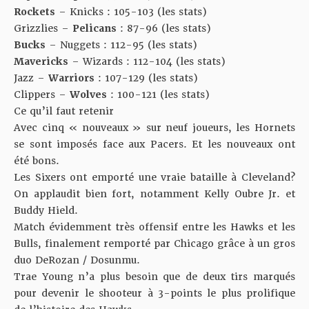
Rockets
– Knicks : 105-103 (
les stats
)
Grizzlies –
Pelicans
: 87-96 (
les stats
)
Bucks
– Nuggets : 112-95 (
les stats
)
Mavericks
– Wizards : 112-104 (
les stats
)
Jazz –
Warriors
: 107-129 (
les stats
)
Clippers –
Wolves
: 100-121 (
les stats
)
Ce qu’il faut retenir
Avec cinq « nouveaux » sur neuf joueurs, les Hornets
se sont imposés face aux Pacers. Et les nouveaux ont
été bons.
Les Sixers ont emporté une vraie bataille à Cleveland?
On applaudit bien fort, notamment Kelly Oubre Jr. et
Buddy Hield.
Match évidemment très offensif entre les Hawks et les
Bulls, finalement remporté par Chicago grâce à un gros
duo DeRozan / Dosunmu.
Trae Young n’a plus besoin que de deux tirs marqués
pour devenir le shooteur à 3-points le plus prolifique