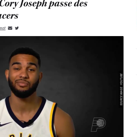
 Cory Joseph passe des
acers
not
SOURCE IMAGE : YOUTUBE