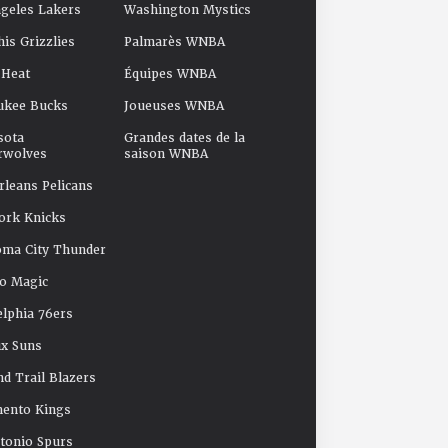
geles Lakers
Washington Mystics
s Grizzlies
Palmarès WNBA
 Heat
Équipes WNBA
ukee Bucks
Joueuses WNBA
sota
Grandes dates de la
rwolves
saison WNBA
leans Pelicans
ork Knicks
oma City Thunder
o Magic
elphia 76ers
x Suns
nd Trail Blazers
mento Kings
tonio Spurs