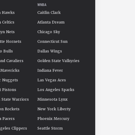
WNBA
a Hawks
Caitlin Clark
 Celtics
Atlanta Dream
yn Nets
Chicago Sky
tte Hornets
Connecticut Sun
o Bulls
Dallas Wings
and Cavaliers
Golden State Valkyries
 Mavericks
Indiana Fever
r Nuggets
Las Vegas Aces
t Pistons
Los Angeles Sparks
 State Warriors
Minnesota Lynx
on Rockets
New York Liberty
a Pacers
Phoenix Mercury
geles Clippers
Seattle Storm