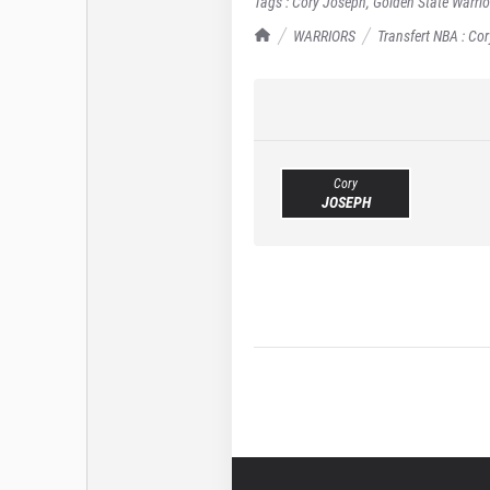
Tags :
Cory Joseph
,
Golden State Warrio
TrashTalk Actu NBA
WARRIORS
Transfert NBA : Co
Cory
JOSEPH