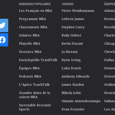
RUBRIQUES POPULAIRES
JOUEURS
ÉQUIPES
Les Français en NBA
Victor Wembanyama
Atlant
Programme NBA
LeBron James
Boston
Classements NBA
Stephen Curry
Brookl
Salaires NBA
Rudy Gobert
Charlo
Playoffs NBA
Kevin Durant
Chicag
Dossiers NBA
Ja Morant
Clevel
Encyclopédie TrashTalk
Kyrie Irving
Dallas
Équipes NBA
Luka Doncic
Denve
Podcasts NBA
Anthony Edwards
Detroi
L'Apéro TrashTalk
James Harden
Golden
Grandes dates de la
Nikola Jokic
Houst
saison NBA
Giannis Antetokounmpo
Indian
Incroyable Brocante
Sports
Evan Fournier
Los An