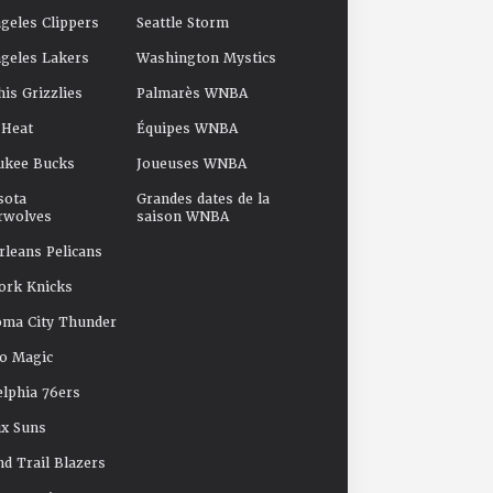
geles Clippers
Seattle Storm
geles Lakers
Washington Mystics
s Grizzlies
Palmarès WNBA
 Heat
Équipes WNBA
ukee Bucks
Joueuses WNBA
sota
Grandes dates de la
rwolves
saison WNBA
leans Pelicans
ork Knicks
oma City Thunder
o Magic
elphia 76ers
x Suns
nd Trail Blazers