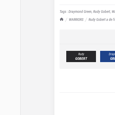
Tags :
Draymond Green
,
Rudy Gobert
,
Wa
TrashTalk Actu NBA
WARRIORS
Rudy Gobert a de 
Rudy
Dray
GOBERT
GR