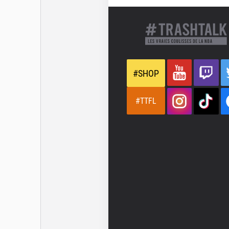
#SHOP
#TTFL