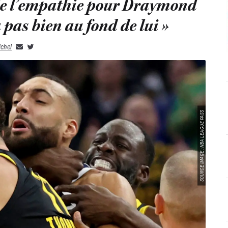
de l’empathie pour Draymond
a pas bien au fond de lui »
ichel
SOURCE IMAGE : NBA LEAGUE PASS