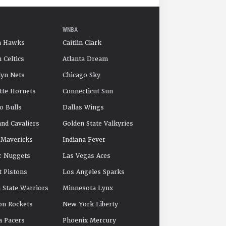
WNBA
a Hawks
Caitlin Clark
 Celtics
Atlanta Dream
yn Nets
Chicago Sky
tte Hornets
Connecticut Sun
o Bulls
Dallas Wings
and Cavaliers
Golden State Valkyries
 Mavericks
Indiana Fever
r Nuggets
Las Vegas Aces
t Pistons
Los Angeles Sparks
 State Warriors
Minnesota Lynx
on Rockets
New York Liberty
a Pacers
Phoenix Mercury