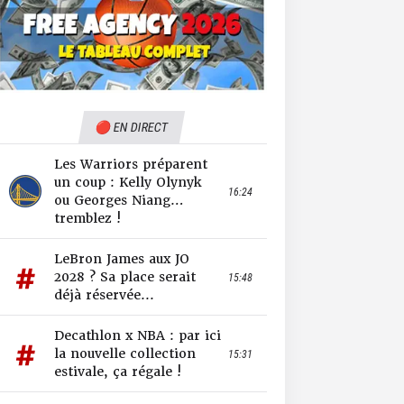
🔴 EN DIRECT
Les Warriors préparent
un coup : Kelly Olynyk
16:24
ou Georges Niang…
tremblez !
LeBron James aux JO
2028 ? Sa place serait
15:48
déjà réservée...
Decathlon x NBA : par ici
la nouvelle collection
15:31
estivale, ça régale !