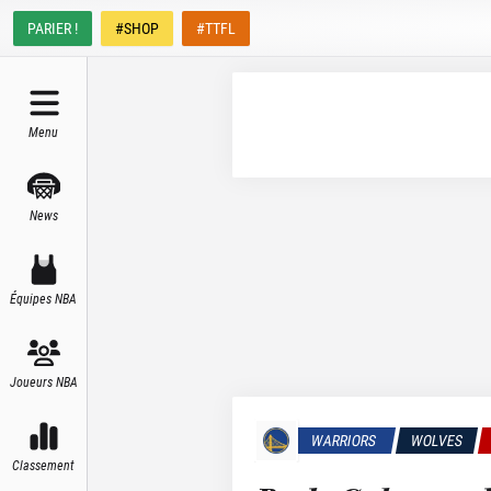
PARIER !
#SHOP
#TTFL
Menu
News
Équipes NBA
Joueurs NBA
WARRIORS
WOLVES
Classement