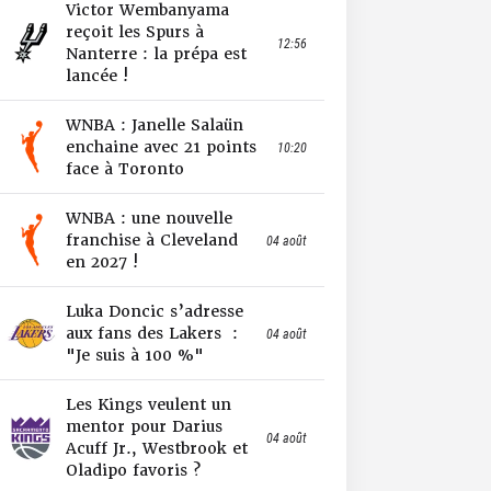
Victor Wembanyama
reçoit les Spurs à
12:56
Nanterre : la prépa est
lancée !
WNBA : Janelle Salaün
enchaine avec 21 points
10:20
face à Toronto
WNBA : une nouvelle
franchise à Cleveland
04 août
en 2027 !
Luka Doncic s’adresse
aux fans des Lakers :
04 août
"Je suis à 100 %"
Les Kings veulent un
mentor pour Darius
04 août
Acuff Jr., Westbrook et
Oladipo favoris ?