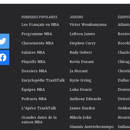
RUBRIQUES POPULAIRES
JOUEURS
ÉQUIPES
Les Français en NBA
Victor Wembanyama
Atlant
Programme NBA
LeBron James
Boston
Classements NBA
Stephen Curry
Brookl
Salaires NBA
Rudy Gobert
Charlo
Playoffs NBA
Kevin Durant
Chicag
Dossiers NBA
Ja Morant
Clevel
Encyclopédie TrashTalk
Kyrie Irving
Dallas
Équipes NBA
Luka Doncic
Denve
Podcasts NBA
Anthony Edwards
Detroi
L'Apéro TrashTalk
James Harden
Golden
Grandes dates de la
Nikola Jokic
Houst
saison NBA
Giannis Antetokounmpo
Indian