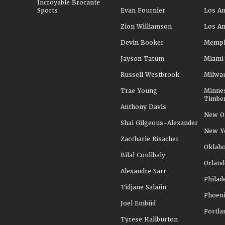
Incroyable Brocante
Sports
Evan Fournier
Los An
Zion Williamson
Los An
Devin Booker
Memphi
Jayson Tatum
Miami
Russell Westbrook
Milwa
Trae Young
Minne
Timbe
Anthony Davis
New Or
Shai Gilgeous-Alexander
New Y
Zaccharie Risacher
Oklah
Bilal Coulibaly
Orland
Alexandre Sarr
Philad
Tidjane Salaün
Phoeni
Joel Embiid
Portla
Tyrese Haliburton