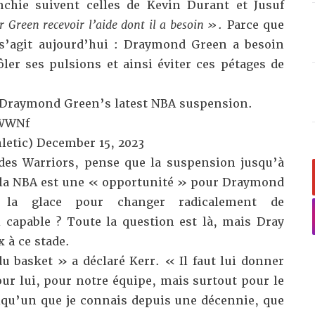
nchie suivent celles de Kevin Durant et Jusuf
r Green recevoir l’aide dont il a besoin »
. Parce que
 s’agit aujourd’hui : Draymond Green a besoin
ler ses pulsions et ainsi éviter
ces pétages de
 Draymond Green’s latest NBA suspension.
nWWNf
letic)
December 15, 2023
 des Warriors, pense que la suspension jusqu’à
r la NBA est une « opportunité » pour Draymond
 la glace pour changer radicalement de
capable ? Toute la question est là, mais Dray
 à ce stade.
u basket » a déclaré Kerr. « Il faut lui donner
pour lui, pour notre équipe, mais surtout pour le
elqu’un que je connais depuis une décennie, que