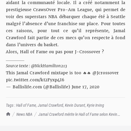
aidant la communauté locale. Il a créé notamment la
prestigieuse CrawsOver Pro-Am League, qui permet de
voir des superstars NBA débarquer chaque été à Seattle
malgré l’absence d’une franchise sur place. Pour toutes
ces raisons, pour tout ce qu’il représente, Jamal
Crawford fait partie de ces mecs qu’on respecte à fond
dans l’univers du basket.
Alors, Hall of Fame ou pas pour J-Crossover ?
_________
Source texte : @NickHamilton213
This Jamal Crawford mixtape is too 🔥🔥
@Jcrossover
pic.twitter.com/kt2Fyxp4I6
— Ballislife.com (@Ballislife)
June 17, 2020
Tags :
Hall of Fame
,
Jamal Crawford
,
Kevin Durant
,
Kyrie Irving
TrashTalk Actu NBA
News NBA
Jamal Crawford mérite le Hall of Fame selon Kevin
Durant et Kyrie Irving