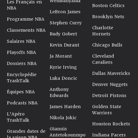
Wembanyama
Les Français en
Boston Celtics
NBA
LeBron James
Brooklyn Nets
Programme NBA
Stephen Curry
Charlotte
Classements NBA
Rudy Gobert
Hornets
Salaires NBA
Kevin Durant
Chicago Bulls
Playoffs NBA
Ja Morant
Cleveland
Cavaliers
Dossiers NBA
Kyrie Irving
Dallas Mavericks
Encyclopédie
Luka Doncic
TrashTalk
Denver Nuggets
Anthony
Équipes NBA
Edwards
Detroit Pistons
Podcasts NBA
James Harden
Golden State
Warriors
L'Apéro
Nikola Jokic
TrashTalk
Houston Rockets
Giannis
Grandes dates de
Antetokounmpo
Indiana Pacers
la saison NBA