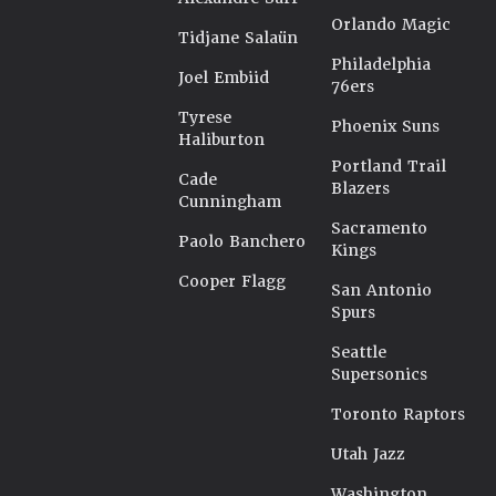
Orlando Magic
Tidjane Salaün
Philadelphia
Joel Embiid
76ers
Tyrese
Phoenix Suns
Haliburton
Portland Trail
Cade
Blazers
Cunningham
Sacramento
Paolo Banchero
Kings
Cooper Flagg
San Antonio
Spurs
Seattle
Supersonics
Toronto Raptors
Utah Jazz
Washington