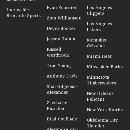
Evan Fournier
Los Angeles
Incroyable
Clippers
Brocante Sports
Zion Williamson
Los Angeles
Devin Booker
Lakers
Jayson Tatum
Memphis
Grizzlies
Russell
Westbrook
Miami Heat
Trae Young
Milwaukee Bucks
Anthony Davis
Minnesota
Timberwolves
Shai Gilgeous-
Alexander
New Orleans
Pelicans
Zaccharie
Risacher
New York Knicks
Bilal Coulibaly
Oklahoma City
Thunder
Alexandre Sarr