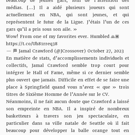
beaucoup de jeunes gars, loin de l’attention des
médias. […] Il a aidé plusieurs joueurs qui sont
actuellement en NBA, qui sont jeunes, et qui
représentent le futur de la Ligue. J’étais l’un de ces
gars qu’il a pris sous son aile. »
Wow! From one of my favorites ever. Humbled 🙏🏾
https://t.co/Uh81rreq38
— 🏁 Jamal Crawford (@JCrossover)
October 27, 2023
En matière de stats, d’accomplissements individuels et
collectifs, Jamal Crawford semble trop court pour
intégrer le Hall of Fame, même si ce dernier semble
plus ouvert que jamais. Difficile en effet de se faire une
place à Springfield quand vous n’avez « que » trois
titres de Sixième Homme de l’Année sur le CV.
Néanmoins, il ne fait aucun doute que Crawford a laissé
son empreinte en NBA. Il a inspiré de nombreux
basketteurs à travers son jeu spectaculaire, en
particulier dans sa ville natale de Seattle où il fait
beaucoup pour développer la balle orange tout en