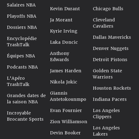
Salaires NBA
Kevin Durant
Chicago Bulls
Playoffs NBA
Ja Morant
Cleveland
Cavaliers
Dossiers NBA
Kyrie Irving
Dallas Mavericks
Encyclopédie
Luka Doncic
TrashTalk
Denver Nuggets
Anthony
Équipes NBA
Edwards
Detroit Pistons
Podcasts NBA
James Harden
Golden State
Warriors
L'Apéro
Nikola Jokic
TrashTalk
Houston Rockets
Giannis
Grandes dates de
Antetokounmpo
Indiana Pacers
la saison NBA
Evan Fournier
Los Angeles
Incroyable
Clippers
Brocante Sports
Zion Williamson
Los Angeles
Devin Booker
Lakers