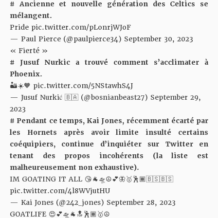
# Ancienne et nouvelle génération des Celtics se
mélangent.
Pride
pic.twitter.com/pLonrjWJoF
— Paul Pierce (@paulpierce34)
September 30, 2023
« Fierté »
# Jusuf Nurkic a trouvé comment s’acclimater à
Phoenix.
🏜️☀️🧡
pic.twitter.com/5NStawhS4J
— Jusuf Nurkić 🇧🇦 (@bosnianbeast27)
September 29,
2023
# Pendant ce temps,
Kai Jones, récemment écarté par
les Hornets
après avoir
limite insulté certains
coéquipiers
, continue d’inquiéter sur Twitter en
tenant des propos incohérents (la liste est
malheureusement non exhaustive).
IM GOATING IT ALL 😘🐐🛸☮️💕🦋🥇🕺🏾🇧🇸🇧🇸
pic.twitter.com/4l8WVjutHU
— Kai Jones (@242_jones)
September 28, 2023
GOATLIFE 😍💕🛸🐐🔝🕺🏾🥇☮️