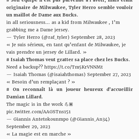
originaire de Milwaukee, Tyler Herro semble vouloir
un maillot de Dame aux Bucks.
in all seriousness… as a kid from Milwaukee , I’m
grabbing me a Dame jersey.
— Tyler Herro (@raf_tyler)
September 28, 2023
« Je suis sérieux, en tant qu’enfant de Milwaukee, je
vais prendre un jersey de Lillard. »
# Isaiah Thomas veut gratter sa place chez les Bucks.
Need a backup??
https://t.co/Tm5KrVNNMt
— Isaiah Thomas (@isaiahthomas)
September 27, 2023
« Besoin d’un remplaçant ? »
# On reconnaît là un joueur heureux d’accueillir
Damian Lillard.
The magic is in the work 💪🏾
pic.twitter.com/AAGSTns151
— Giannis Antetokounmpo (@Giannis_An34)
September 29, 2023
« La magie est en marche »