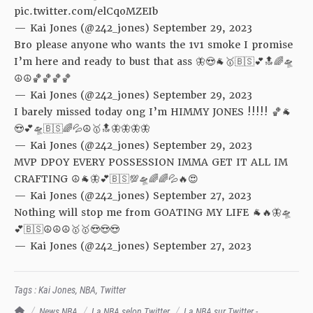
pic.twitter.com/elCqoMZEIb
— Kai Jones (@242_jones)
September 29, 2023
Bro please anyone who wants the 1v1 smoke I promise
I’m here and ready to bust that ass 🦋😍🐐🥇🇧🇸💕🔝🌈🛸
☮️☮️🏀🏀🏀🏀
— Kai Jones (@242_jones)
September 29, 2023
I barely missed today ong I’m HIMMY JONES !!!!! 🏀🐐
😍💕🛸🇧🇸🌈💦☮️🥇🔝🦋🦋🦋🦋
— Kai Jones (@242_jones)
September 29, 2023
MVP DPOY EVERY POSSESSION IMMA GET IT ALL IM
CRAFTING ☮️🐐🦋💕🇧🇸💯🛸🌈🌈💦🔥😍
— Kai Jones (@242_jones)
September 27, 2023
Nothing will stop me from GOATING MY LIFE 🐐🔥🦋🛸
💕🇧🇸☮️☮️☮️🥇🥇😍😍😍
— Kai Jones (@242_jones)
September 27, 2023
Tags :
Kai Jones
,
NBA
,
Twitter
TrashTalk Actu NBA
News NBA
La NBA selon Twitter
La NBA sur Twitter -