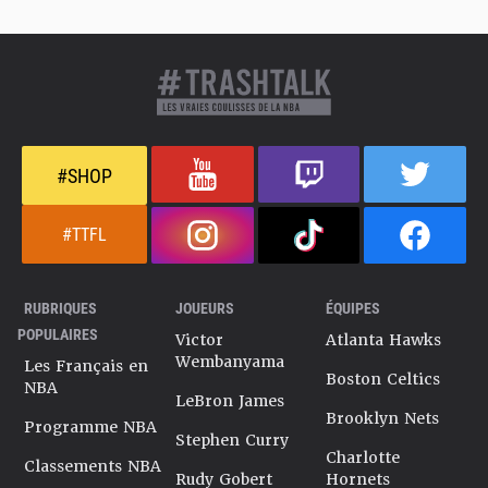
#SHOP
#TTFL
RUBRIQUES
JOUEURS
ÉQUIPES
POPULAIRES
Victor
Atlanta Hawks
Wembanyama
Les Français en
Boston Celtics
NBA
LeBron James
Brooklyn Nets
Programme NBA
Stephen Curry
Charlotte
Classements NBA
Rudy Gobert
Hornets