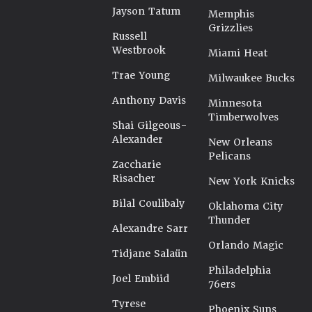
Jayson Tatum
Memphis
Grizzlies
Russell
Westbrook
Miami Heat
Trae Young
Milwaukee Bucks
Anthony Davis
Minnesota
Timberwolves
Shai Gilgeous-
Alexander
New Orleans
Pelicans
Zaccharie
Risacher
New York Knicks
Bilal Coulibaly
Oklahoma City
Thunder
Alexandre Sarr
Orlando Magic
Tidjane Salaün
Philadelphia
Joel Embiid
76ers
Tyrese
Phoenix Suns