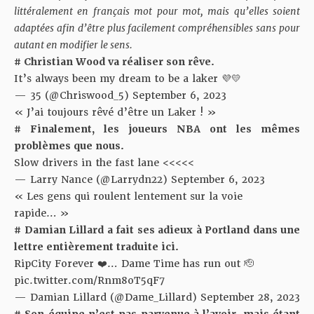
littéralement en français mot pour mot, mais qu’elles soient
adaptées afin d’être plus facilement compréhensibles sans pour
autant en modifier le sens.
# Christian Wood va réaliser son rêve.
It’s always been my dream to be a laker 💜💛
— 35 (@Chriswood_5)
September 6, 2023
« J’ai toujours rêvé d’être un Laker ! »
# Finalement, les joueurs NBA ont les mêmes
problèmes que nous.
Slow drivers in the fast lane <<<<<
— Larry Nance (@Larrydn22)
September 6, 2023
« Les gens qui roulent lentement sur la voie
rapide… »
# Damian Lillard a fait ses adieux à Portland dans une
lettre entièrement traduite
ici
.
RipCity Forever ❤️… Dame Time has run out 🫡
pic.twitter.com/Rnm8oT5qF7
— Damian Lillard (@Dame_Lillard)
September 28, 2023
# Son équipe n’est pas parvenue à l’avoir, mais étant