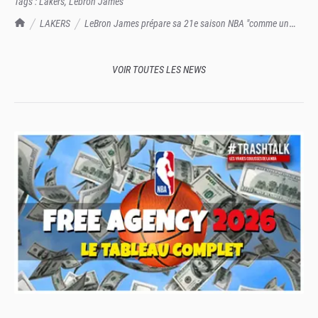
Tags :
Lakers
,
Lebron James
TrashTalk Actu NBA
LAKERS
LeBron James prépare sa 21e saison NBA "comme un
rookie"
VOIR TOUTES LES NEWS