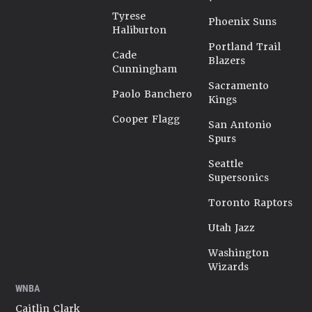
Tyrese
Phoenix Suns
Haliburton
Portland Trail
Cade
Blazers
Cunningham
Sacramento
Paolo Banchero
Kings
Cooper Flagg
San Antonio
Spurs
Seattle
Supersonics
Toronto Raptors
Utah Jazz
Washington
Wizards
WNBA
Caitlin Clark