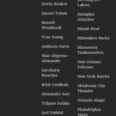
Devin Booker
Lakers
Jayson Tatum
Memphis
Grizzlies
Russell
Westbrook
Miami Heat
Trae Young
Milwaukee Bucks
Anthony Davis
Minnesota
Timberwolves
Shai Gilgeous-
Alexander
New Orleans
Pelicans
Zaccharie
Risacher
New York Knicks
Bilal Coulibaly
Oklahoma City
Thunder
Alexandre Sarr
Orlando Magic
Tidjane Salaün
Philadelphia
Joel Embiid
76ers