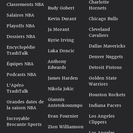
Charlotte
Classements NBA
Rudy Gobert
Hornets
Salaires NBA
Kevin Durant
Chicago Bulls
Playoffs NBA
Ja Morant
Cleveland
Cavaliers
Dossiers NBA
Kyrie Irving
Dallas Mavericks
Encyclopédie
Luka Doncic
TrashTalk
Denver Nuggets
Anthony
Équipes NBA
Edwards
Detroit Pistons
Podcasts NBA
James Harden
Golden State
Warriors
L'Apéro
Nikola Jokic
TrashTalk
Houston Rockets
Giannis
Grandes dates de
Antetokounmpo
Indiana Pacers
la saison NBA
Evan Fournier
Los Angeles
Incroyable
Clippers
Brocante Sports
Zion Williamson
Los Angeles