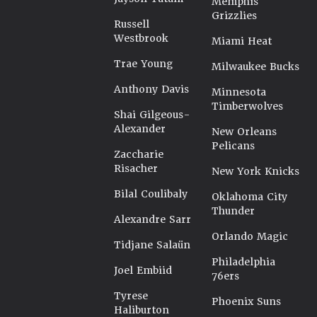
Memphis
Grizzlies
Russell
Westbrook
Miami Heat
Trae Young
Milwaukee Bucks
Anthony Davis
Minnesota
Timberwolves
Shai Gilgeous-
Alexander
New Orleans
Pelicans
Zaccharie
Risacher
New York Knicks
Bilal Coulibaly
Oklahoma City
Thunder
Alexandre Sarr
Orlando Magic
Tidjane Salaün
Philadelphia
Joel Embiid
76ers
Tyrese
Phoenix Suns
Haliburton