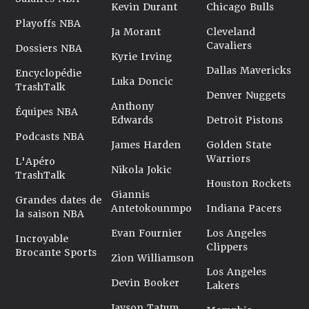
Kevin Durant
Chicago Bulls
Playoffs NBA
Ja Morant
Cleveland
Cavaliers
Dossiers NBA
Kyrie Irving
Dallas Mavericks
Encyclopédie
Luka Doncic
TrashTalk
Denver Nuggets
Anthony
Équipes NBA
Edwards
Detroit Pistons
Podcasts NBA
James Harden
Golden State
Warriors
L'Apéro
Nikola Jokic
TrashTalk
Houston Rockets
Giannis
Grandes dates de
Antetokounmpo
Indiana Pacers
la saison NBA
Evan Fournier
Los Angeles
Incroyable
Clippers
Brocante Sports
Zion Williamson
Los Angeles
Devin Booker
Lakers
Jayson Tatum