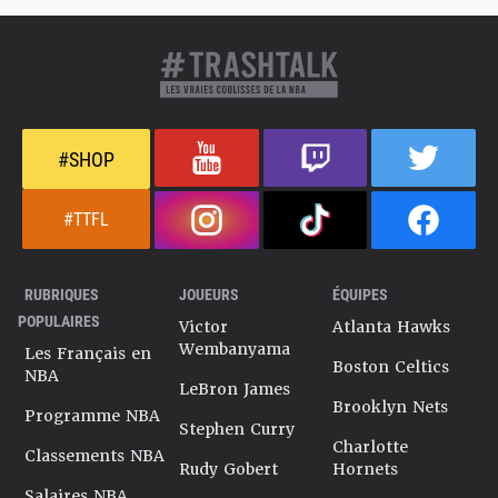
#SHOP
#TTFL
RUBRIQUES
JOUEURS
ÉQUIPES
POPULAIRES
Victor
Atlanta Hawks
Wembanyama
Les Français en
Boston Celtics
NBA
LeBron James
Brooklyn Nets
Programme NBA
Stephen Curry
Charlotte
Classements NBA
Rudy Gobert
Hornets
Salaires NBA