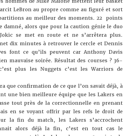
 les hommes de Mike Malone mettent leur basket
farcit LeBron au propre comme au figuré et sort
 partitions au meilleur des moments. 22 points
e damné, alors que pour la caution génie le duo
Jokic se met en route et ne s’arrêtera plus.
met dix minutes à retrouver le cercle et Dennis
ves font ce qu’ils peuvent car Anthony Davis
ien mauvaise soirée. Résultat des courses ? 36-
c’est plus les Nuggets c’est les Warriors de
era que confirmation de ce que l’on savait déjà, à
ont une bien meilleure équipe que les Lakers en
asse tout près de la correctionnelle en prenant
is en se voyant offrir par les refs le droit de
our la fin du match, les Lakers s’accrochent
ait alors déjà la fin, c’est en tout cas le