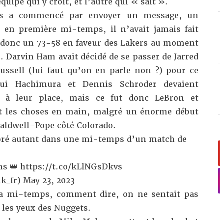
quipe qui y croit, et l’autre qui « sait ».
es a commencé par envoyer un message, un
 en première mi-temps, il n’avait jamais fait
et donc un 73-58 en faveur des Lakers au moment
s. Darvin Ham avait décidé de se passer de Jarred
ussell (lui faut qu’on en parle non ?) pour ce
ui Hachimura et Dennis Schroder devaient
r à leur place, mais ce fut donc LeBron et
it les choses en main, malgré un énorme début
aldwell-Pope côté Colorado.
coré autant dans une mi-temps d’un match de
ns 👑
https://t.co/kLlNGsDkvs
k_fr)
May 23, 2023
la mi-temps, comment dire, on ne sentait pas
 les yeux des Nuggets.