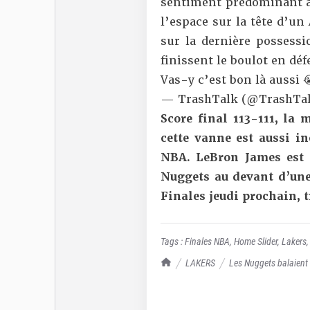
sentiment prédominant à
l’espace sur la tête d’un
sur la dernière posses
finissent le boulot en dé
Vas-y c’est bon là aussi 
— TrashTalk (@TrashTal
Score final 113-111, la 
cette vanne est aussi i
NBA. LeBron James est 
Nuggets au devant d’un
Finales jeudi prochain, 
Tags :
Finales NBA
,
Home Slider
,
Lakers
TrashTalk Actu NBA
LAKERS
Les Nuggets balaient l