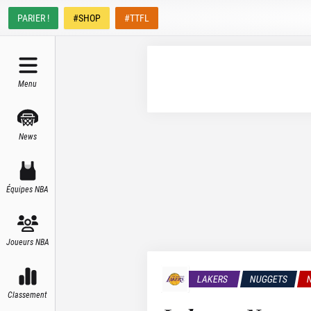
PARIER !
#SHOP
#TTFL
Menu
News
Équipes NBA
Joueurs NBA
LAKERS
NUGGETS
Classement