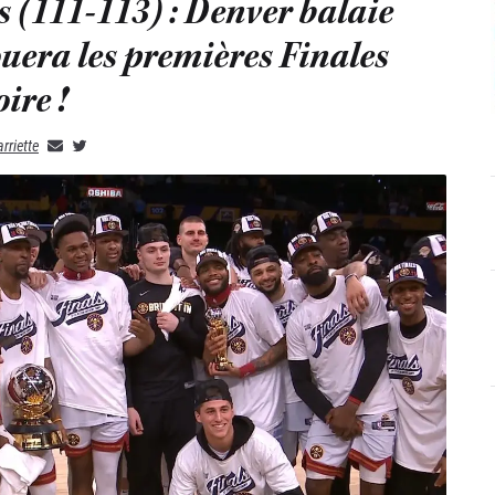
s (111-113) : Denver balaie
ouera les premières Finales
ire !
rriette