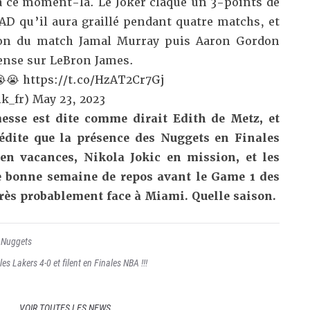
 ce moment-là. Le Joker claque un 3-points de
 AD qu’il aura graillé pendant quatre matchs, et
sion du match Jamal Murray puis Aaron Gordon
fense sur LeBron James.
😭😭
https://t.co/HzAT2Cr7Gj
k_fr)
May 23, 2023
messe est dite comme dirait Edith de Metz, et
nédite que la présence des Nuggets en Finales
en vacances, Nikola Jokic en mission, et les
e bonne semaine de repos avant le Game 1 des
très probablement face à Miami. Quelle saison.
,
Nuggets
es Lakers 4-0 et filent en Finales NBA !!!
VOIR TOUTES LES NEWS