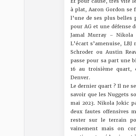
Et pour cause, très vite
à plat, Aaron Gordon se 
l’une de ses plus belles
pour AG et une défense d
Jamal Murray – Nikola 
L’écart s’amenuise, LBJ 
Schroder ou Austin Rea
passe pour sa part une b
16 au troisième quart, 
Denver.
Le dernier quart ? Il ne s
savoir que les Nuggets s
mai 2023. Nikola Jokic p
deux fautes offensives ma
rester sur le terrain p
vainement mais on conn