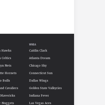
WNBA
a Hawks
Caitlin Clark
 Celtics
Atlanta Dream
yn Nets
Chicago Sky
tte Hornets
Connecticut Sun
o Bulls
Dallas Wings
and Cavaliers
Golden State Valkyries
 Mavericks
Indiana Fever
r Nuggets
Las Vegas Aces