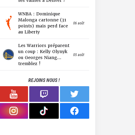
ses valises à Denver !
WNBA : Dominique
Malonga cartonne (31
06 août
points) mais perd face
au Liberty
Les Warriors préparent
un coup : Kelly Olynyk
05 août
ou Georges Niang…
tremblez !
REJOINS NOUS !