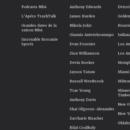
Podcasts NBA
Anthony Edwards
Detroi
L'Apéro TrashTalk
James Harden
Golden
Grandes dates de la
Nikola Jokic
Houst
saison NBA
Giannis Antetokounmpo
Indian
Incroyable Brocante
Sports
Evan Fournier
Los An
Zion Williamson
Los An
Devin Booker
Memphi
Jayson Tatum
Miami
Russell Westbrook
Milwa
Trae Young
Minne
Timbe
Anthony Davis
New Or
Shai Gilgeous-Alexander
New Y
Zaccharie Risacher
Oklah
Bilal Coulibaly