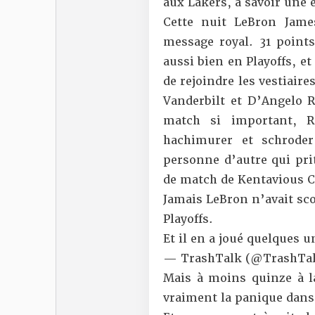
aux Lakers, à savoir une é
Cette nuit LeBron Jam
message royal. 31 points
aussi bien en Playoffs, 
de rejoindre les vestiaire
Vanderbilt et D’Angelo R
match si important, R
hachimurer et schrode
personne d’autre qui pr
de match de Kentavious C
Jamais LeBron n’avait s
Playoffs.
Et il en a joué quelques u
— TrashTalk (@TrashTal
Mais à moins quinze à 
vraiment la panique dans