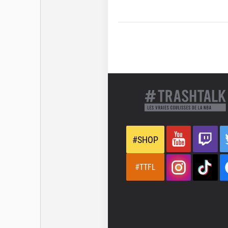
#SHOP
#TTFL