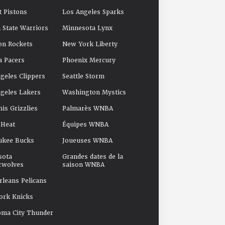
t Pistons
Los Angeles Sparks
 State Warriors
Minnesota Lynx
on Rockets
New York Liberty
a Pacers
Phoenix Mercury
geles Clippers
Seattle Storm
geles Lakers
Washington Mystics
s Grizzlies
Palmarès WNBA
 Heat
Équipes WNBA
ukee Bucks
Joueuses WNBA
sota
Grandes dates de la
rwolves
saison WNBA
leans Pelicans
ork Knicks
oma City Thunder