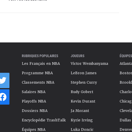
RUBRIQUES POPULAIRES
JOUEURS
ÉQUIPES
Les Français en NBA
Victor Wembanyama
Atlant
Programme NBA
LeBron James
Boston
Classements NBA
Stephen Curry
Brookl
Salaires NBA
Rudy Gobert
Charlo
Playoffs NBA
Kevin Durant
Chicag
Dossiers NBA
Ja Morant
Clevel
Encyclopédie TrashTalk
Kyrie Irving
Dallas
Équipes NBA
Luka Doncic
Denve