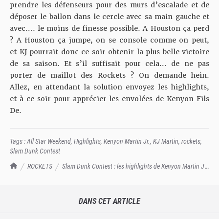
prendre les défenseurs pour des murs d’escalade et de
déposer le ballon dans le cercle avec sa main gauche et
avec…. le moins de finesse possible. A Houston ça perd
? A Houston ça jumpe, on se console comme on peut,
et KJ pourrait donc ce soir obtenir la plus belle victoire
de sa saison. Et s’il suffisait pour cela… de ne pas
porter de maillot des Rockets ? On demande hein.
Allez, en attendant la solution envoyez les highlights,
et à ce soir pour apprécier les envolées de Kenyon Fils
De.
Tags :
All Star Weekend
,
Highlights
,
Kenyon Martin Jr.
,
KJ Martin
,
rockets
,
Slam Dunk Contest
TrashTalk Actu NBA
ROCKETS
Slam Dunk Contest : les highlights de Kenyon Martin Jr.
cette saison
DANS CET ARTICLE