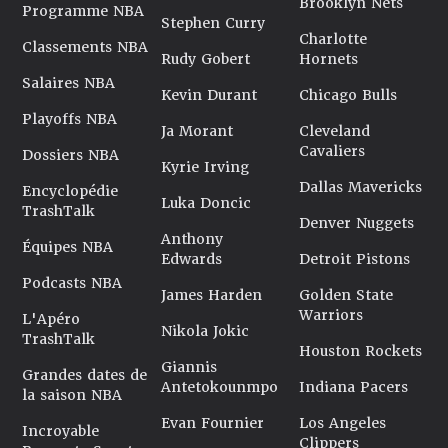
Brooklyn Nets
Programme NBA
Stephen Curry
Charlotte
Classements NBA
Rudy Gobert
Hornets
Salaires NBA
Kevin Durant
Chicago Bulls
Playoffs NBA
Ja Morant
Cleveland
Cavaliers
Dossiers NBA
Kyrie Irving
Dallas Mavericks
Encyclopédie
Luka Doncic
TrashTalk
Denver Nuggets
Anthony
Équipes NBA
Edwards
Detroit Pistons
Podcasts NBA
James Harden
Golden State
Warriors
L'Apéro
Nikola Jokic
TrashTalk
Houston Rockets
Giannis
Grandes dates de
Antetokounmpo
Indiana Pacers
la saison NBA
Evan Fournier
Los Angeles
Incroyable
Clippers