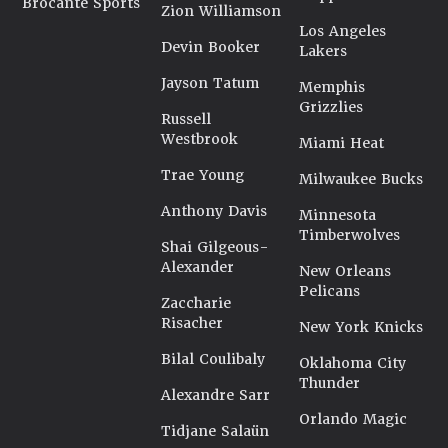
Brocante Sports
Zion Williamson
Los Angeles
Devin Booker
Lakers
Jayson Tatum
Memphis
Grizzlies
Russell
Westbrook
Miami Heat
Trae Young
Milwaukee Bucks
Anthony Davis
Minnesota
Timberwolves
Shai Gilgeous-
Alexander
New Orleans
Pelicans
Zaccharie
Risacher
New York Knicks
Bilal Coulibaly
Oklahoma City
Thunder
Alexandre Sarr
Orlando Magic
Tidjane Salaün