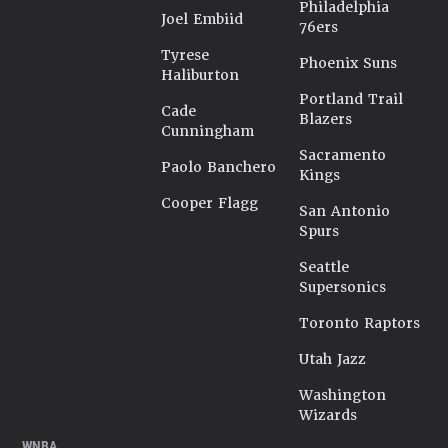
Philadelphia
Joel Embiid
76ers
Tyrese
Phoenix Suns
Haliburton
Portland Trail
Cade
Blazers
Cunningham
Sacramento
Paolo Banchero
Kings
Cooper Flagg
San Antonio
Spurs
Seattle
Supersonics
Toronto Raptors
Utah Jazz
Washington
Wizards
WNBA