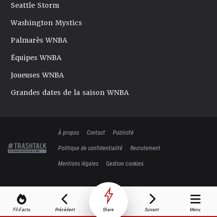
Seattle Storm
Washington Mystics
Palmarès WNBA
Équipes WNBA
Joueuses WNBA
Grandes dates de la saison WNBA
À propos
Contact
Publicité
Politique de confidentialité
Recrutement
Mentions légales
Gestion cookies
Fil d'actu
Précédent
Share
Suivant
Menu