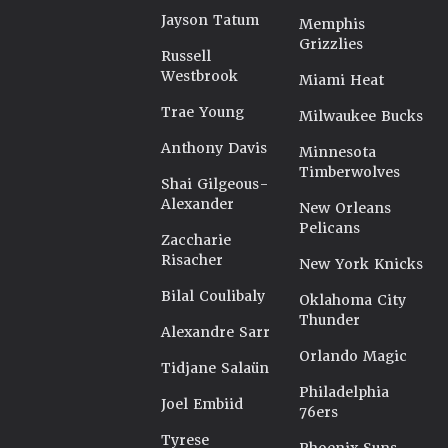
Jayson Tatum
Memphis
Grizzlies
Russell
Westbrook
Miami Heat
Trae Young
Milwaukee Bucks
Anthony Davis
Minnesota
Timberwolves
Shai Gilgeous-
Alexander
New Orleans
Pelicans
Zaccharie
Risacher
New York Knicks
Bilal Coulibaly
Oklahoma City
Thunder
Alexandre Sarr
Orlando Magic
Tidjane Salaün
Philadelphia
Joel Embiid
76ers
Tyrese