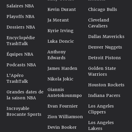
Salaires NBA
Kevin Durant
Chicago Bulls
Playoffs NBA
Ja Morant
Cleveland
Cavaliers
Dossiers NBA
Kyrie Irving
Dallas Mavericks
Encyclopédie
Luka Doncic
TrashTalk
Denver Nuggets
Anthony
Équipes NBA
Edwards
Detroit Pistons
Podcasts NBA
James Harden
Golden State
Warriors
L'Apéro
Nikola Jokic
TrashTalk
Houston Rockets
Giannis
Grandes dates de
Antetokounmpo
Indiana Pacers
la saison NBA
Evan Fournier
Los Angeles
Incroyable
Clippers
Brocante Sports
Zion Williamson
Los Angeles
Devin Booker
Lakers