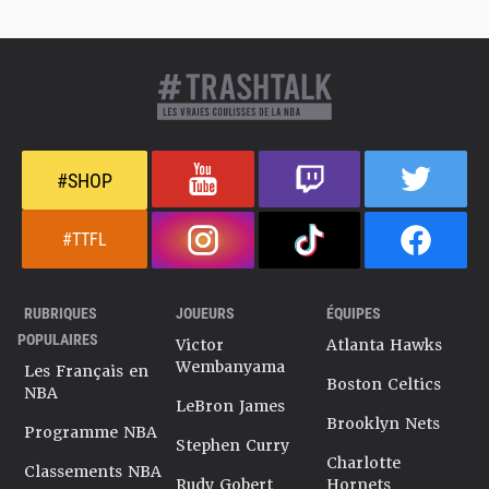
#SHOP
#TTFL
RUBRIQUES
JOUEURS
ÉQUIPES
POPULAIRES
Victor
Atlanta Hawks
Wembanyama
Les Français en
Boston Celtics
NBA
LeBron James
Brooklyn Nets
Programme NBA
Stephen Curry
Charlotte
Classements NBA
Rudy Gobert
Hornets