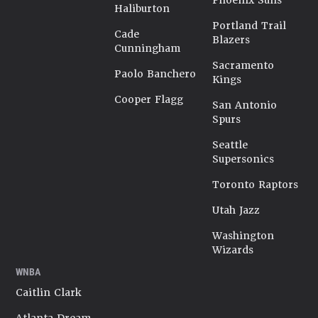
Phoenix Suns
Haliburton
Portland Trail
Cade
Blazers
Cunningham
Sacramento
Paolo Banchero
Kings
Cooper Flagg
San Antonio
Spurs
Seattle
Supersonics
Toronto Raptors
Utah Jazz
Washington
Wizards
WNBA
Caitlin Clark