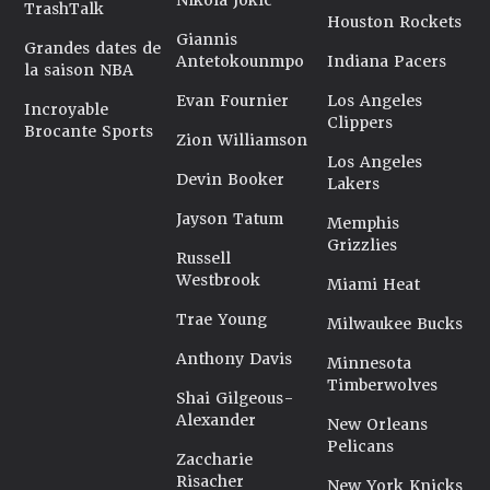
Nikola Jokic
TrashTalk
Houston Rockets
Giannis
Grandes dates de
Antetokounmpo
Indiana Pacers
la saison NBA
Evan Fournier
Los Angeles
Incroyable
Clippers
Brocante Sports
Zion Williamson
Los Angeles
Devin Booker
Lakers
Jayson Tatum
Memphis
Grizzlies
Russell
Westbrook
Miami Heat
Trae Young
Milwaukee Bucks
Anthony Davis
Minnesota
Timberwolves
Shai Gilgeous-
Alexander
New Orleans
Pelicans
Zaccharie
Risacher
New York Knicks