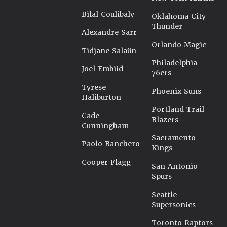
Bilal Coulibaly
Oklahoma City
Thunder
Alexandre Sarr
Orlando Magic
Tidjane Salaün
Philadelphia
Joel Embiid
76ers
Tyrese
Phoenix Suns
Haliburton
Portland Trail
Cade
Blazers
Cunningham
Sacramento
Paolo Banchero
Kings
Cooper Flagg
San Antonio
Spurs
Seattle
Supersonics
Toronto Raptors