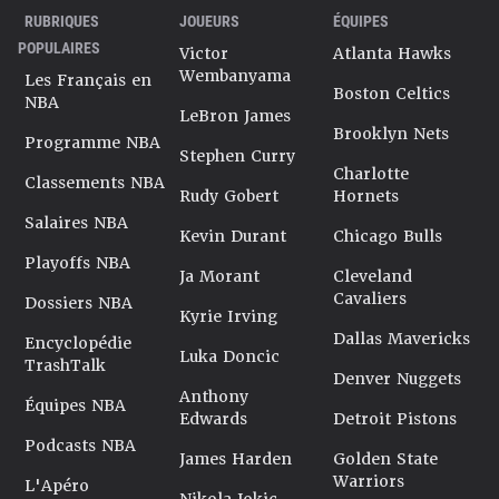
RUBRIQUES
JOUEURS
ÉQUIPES
POPULAIRES
Victor
Atlanta Hawks
Wembanyama
Les Français en
Boston Celtics
NBA
LeBron James
Brooklyn Nets
Programme NBA
Stephen Curry
Charlotte
Classements NBA
Rudy Gobert
Hornets
Salaires NBA
Kevin Durant
Chicago Bulls
Playoffs NBA
Ja Morant
Cleveland
Cavaliers
Dossiers NBA
Kyrie Irving
Dallas Mavericks
Encyclopédie
Luka Doncic
TrashTalk
Denver Nuggets
Anthony
Équipes NBA
Edwards
Detroit Pistons
Podcasts NBA
James Harden
Golden State
Warriors
L'Apéro