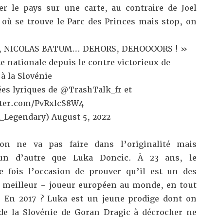
er le pays sur une carte, au contraire de Joel
 où se trouve le Parc des Princes mais stop, on
M, NICOLAS BATUM… DEHORS, DEHOOOORS ! »
ête nationale depuis le contre victorieux de
à la Slovénie
ées lyriques de
@TrashTalk_fr
et
tter.com/PvRxlcS8W4
_Legendary)
August 5, 2022
on ne va pas faire dans l’originalité mais
un d’autre que Luka Doncic. À 23 ans, le
fois l’occasion de prouver qu’il est un des
le meilleur – joueur européen au monde, en tout
. En 2017 ? Luka est un jeune prodige dont on
de la Slovénie de Goran Dragic à décrocher ne