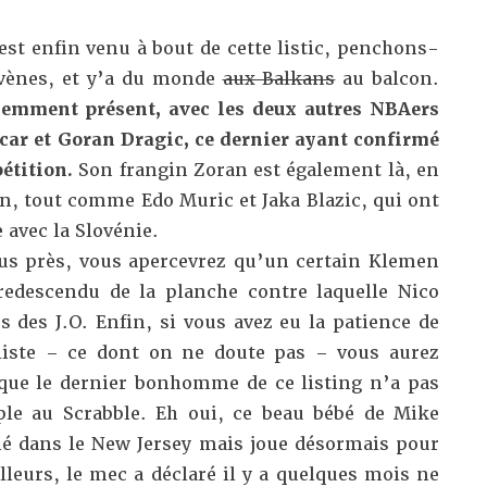
st enfin venu à bout de cette listic, penchons-
ovènes, et y’a du monde
aux Balkans
au balcon.
demment présent, avec les deux autres NBAers
ncar et Goran Dragic, ce dernier ayant confirmé
étition.
Son frangin Zoran est également là, en
on, tout comme Edo Muric et Jaka Blazic, qui ont
 avec la Slovénie.
plus près, vous apercevrez qu’un certain Klemen
redescendu de la planche contre laquelle Nico
s des J.O. Enfin, si vous avez eu la patience de
e liste – ce dont on ne doute pas – vous aurez
ue le dernier bonhomme de ce listing n’a pas
ple au Scrabble. Eh oui, ce beau bébé de Mike
né dans le New Jersey mais joue désormais pour
illeurs, le mec a déclaré il y a quelques mois ne