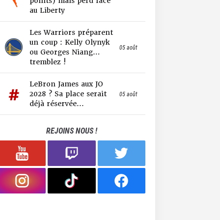
points) mais perd face
au Liberty
Les Warriors préparent
un coup : Kelly Olynyk
05 août
ou Georges Niang…
tremblez !
LeBron James aux JO
2028 ? Sa place serait
05 août
déjà réservée...
REJOINS NOUS !