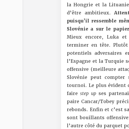
la Hongrie et la Lituani
d’être ambitieux.
Atten
puisqu’il ressemble mêm
Slovénie a sur le papie
Mieux encore, Luka et 
terminer en tête. Plutô
potentiels adversaires 
l’Espagne et la Turquie 
offensive (meilleure atta
Slovénie peut compter 
tournoi. Le plus évident
faire
step up
ses partenai
paire Cancar/Tobey préci
rebonds. Enfin et c’est s
sont bouillants offensiv
l’autre côté du parquet po