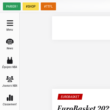
PARIER !
#SHOP
#TTFL
Menu
News
Équipes NBA
Joueurs NBA
EUROBASKET
Classement
EuroBasket 2022 