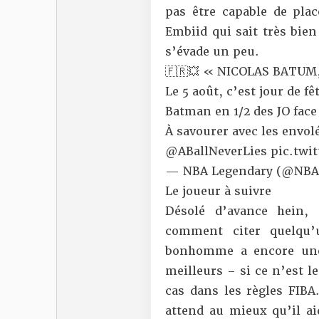
pas être capable de plac
Embiid qui sait très bien
s’évade un peu.
🇫🇷💥 « NICOLAS BATU
Le 5 août, c’est jour de f
Batman en 1/2 des JO face 
À savourer avec les envol
@ABallNeverLies
pic.twi
— NBA Legendary (@NBA
Le joueur à suivre
Désolé d’avance hein, 
comment citer quelqu’
bonhomme a encore une 
meilleurs – si ce n’est 
cas dans les règles FIBA
attend au mieux qu’il ai