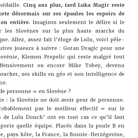
édaille.
Cinq ans plus, tard Luka Magic reste
orte désormais sur ses épaules les espoirs de
on entière.
Imaginez seulement le délire si le
r les Slovènes sur la plus haute marche du
ue. Allez, assez fait l’éloge de Lulu, voici pêle-
tres joueurs à suivre : Goran Dragic pour une
lovénie, Klemen Prepelic qui reste malgré tout
offensivement ou encore Mike Tobey, devenu
ucher, ses skills en géo et son intelligence de
ne.
e personne » en Slovène ?
te : la Slovénie ne doit avoir peur de personne.
robablement pas le meilleur effectif « sur le
s de Lulu Donch’ ont en tout cas ce qu’il faut
orte quelle équipe. Placés dans la poule B en
, pays hôte, la France, la Bosnie-Herzégovine,