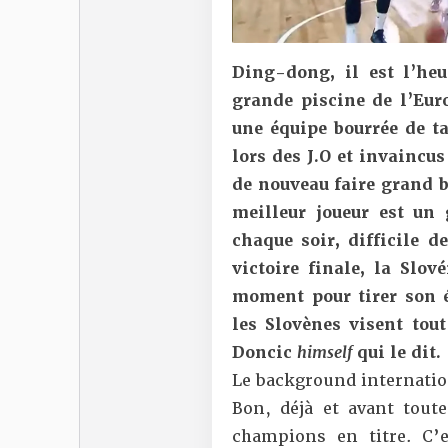
Ding-dong, il est l’he
grande piscine de l’Eur
une équipe bourrée de ta
lors des J.O et invaincu
de nouveau faire grand 
meilleur joueur est un
chaque soir, difficile d
victoire finale, la Slo
moment pour tirer son é
les Slovènes visent tou
Doncic
himself
qui le dit.
Le background internatio
Bon, déjà et avant tout
champions en titre. C’e