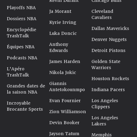
Kevin Durant
Chicago Bulls
Playoffs NBA
Ja Morant
Cleveland
Cavaliers
Dossiers NBA
Kyrie Irving
Dallas Mavericks
Encyclopédie
Luka Doncic
TrashTalk
Denver Nuggets
Anthony
Équipes NBA
Edwards
Detroit Pistons
Podcasts NBA
James Harden
Golden State
Warriors
L'Apéro
Nikola Jokic
TrashTalk
Houston Rockets
Giannis
Grandes dates de
Antetokounmpo
Indiana Pacers
la saison NBA
Evan Fournier
Los Angeles
Incroyable
Clippers
Brocante Sports
Zion Williamson
Los Angeles
Devin Booker
Lakers
Jayson Tatum
Memphis