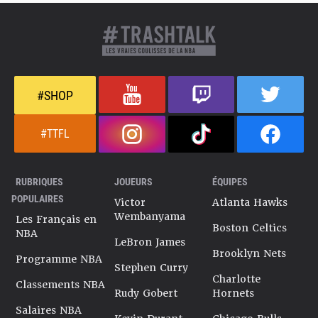
#SHOP
#TTFL
RUBRIQUES
JOUEURS
ÉQUIPES
POPULAIRES
Victor
Atlanta Hawks
Wembanyama
Les Français en
Boston Celtics
NBA
LeBron James
Brooklyn Nets
Programme NBA
Stephen Curry
Charlotte
Classements NBA
Rudy Gobert
Hornets
Salaires NBA