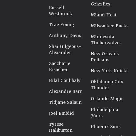
Grizzlies
Russell
Westbrook
Miami Heat
Trae Young
Milwaukee Bucks
Anthony Davis
Minnesota
Timberwolves
Shai Gilgeous-
Alexander
New Orleans
Pelicans
Zaccharie
Risacher
New York Knicks
Bilal Coulibaly
Oklahoma City
Thunder
Alexandre Sarr
Orlando Magic
Tidjane Salaün
Philadelphia
Joel Embiid
76ers
Tyrese
Phoenix Suns
Haliburton