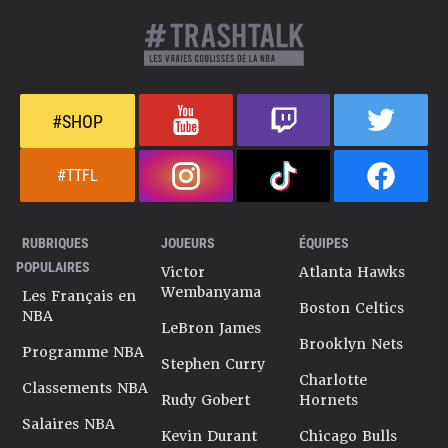
#SHOP
#TTFL
RUBRIQUES
JOUEURS
ÉQUIPES
POPULAIRES
Victor
Atlanta Hawks
Wembanyama
Les Français en
Boston Celtics
NBA
LeBron James
Brooklyn Nets
Programme NBA
Stephen Curry
Charlotte
Classements NBA
Rudy Gobert
Hornets
Salaires NBA
Kevin Durant
Chicago Bulls