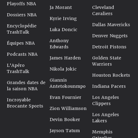
Playoffs NBA
Ja Morant
Cleveland
Cavaliers
Dossiers NBA
Kyrie Irving
Dallas Mavericks
Encyclopédie
Luka Doncic
TrashTalk
Denver Nuggets
Anthony
Équipes NBA
Edwards
Detroit Pistons
Podcasts NBA
James Harden
Golden State
Warriors
L'Apéro
Nikola Jokic
TrashTalk
Houston Rockets
Giannis
Grandes dates de
Antetokounmpo
Indiana Pacers
la saison NBA
Evan Fournier
Los Angeles
Incroyable
Clippers
Brocante Sports
Zion Williamson
Los Angeles
Devin Booker
Lakers
Jayson Tatum
Memphis