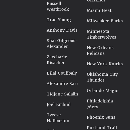
Grizzlies
Russell
Westbrook
Miami Heat
Trae Young
Milwaukee Bucks
Anthony Davis
Minnesota
Timberwolves
Shai Gilgeous-
Alexander
New Orleans
Pelicans
Zaccharie
Risacher
New York Knicks
Bilal Coulibaly
Oklahoma City
Thunder
Alexandre Sarr
Orlando Magic
Tidjane Salaün
Philadelphia
Joel Embiid
76ers
Tyrese
Phoenix Suns
Haliburton
Portland Trail