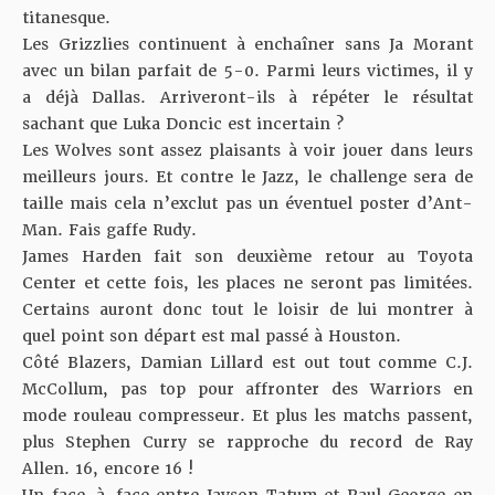
titanesque.
Les Grizzlies continuent à enchaîner sans Ja Morant
avec un bilan parfait de 5-0. Parmi leurs victimes, il y
a déjà Dallas. Arriveront-ils à répéter le résultat
sachant que Luka Doncic est incertain ?
Les Wolves sont assez plaisants à voir jouer dans leurs
meilleurs jours. Et contre le Jazz, le challenge sera de
taille mais cela n’exclut pas un éventuel poster d’Ant-
Man. Fais gaffe Rudy.
James Harden fait son deuxième retour au Toyota
Center
et cette fois, les places ne seront pas limitées.
Certains auront donc tout le loisir de lui montrer à
quel point son départ est mal passé à Houston.
Côté Blazers, Damian Lillard est out tout comme C.J.
McCollum, pas top pour affronter des Warriors en
mode rouleau compresseur. Et plus les matchs passent,
plus Stephen Curry se rapproche du record de Ray
Allen. 16, encore 16 !
Un face-à-face entre Jayson Tatum et Paul George en