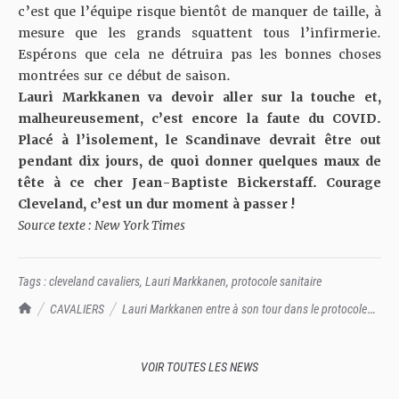
c’est que l’équipe risque bientôt de manquer de taille, à
mesure que les grands squattent tous l’infirmerie.
Espérons que cela ne détruira pas les bonnes choses
montrées sur ce début de saison.
Lauri Markkanen va devoir aller sur la touche et,
malheureusement, c’est encore la faute du COVID.
Placé à l’isolement, le Scandinave devrait être out
pendant dix jours, de quoi donner quelques maux de
tête à ce cher Jean-Baptiste Bickerstaff. Courage
Cleveland, c’est un dur moment à passer !
Source texte : New York Times
Tags :
cleveland cavaliers
,
Lauri Markkanen
,
protocole sanitaire
TrashTalk Actu NBA
CAVALIERS
Lauri Markkanen entre à son tour dans le protocole
sanitaire : oh bah merde, qui va jouer ailier désormais à Cleveland ?
VOIR TOUTES LES NEWS