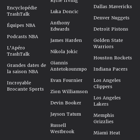
Kyrie Irving
Dallas Mavericks
Encyclopédie
Luka Doncic
TrashTalk
Denver Nuggets
Anthony
Équipes NBA
Edwards
Detroit Pistons
Podcasts NBA
James Harden
Golden State
Warriors
L'Apéro
Nikola Jokic
TrashTalk
Houston Rockets
Giannis
Grandes dates de
Antetokounmpo
Indiana Pacers
la saison NBA
Evan Fournier
Los Angeles
Incroyable
Clippers
Brocante Sports
Zion Williamson
Los Angeles
Devin Booker
Lakers
Jayson Tatum
Memphis
Grizzlies
Russell
Westbrook
Miami Heat