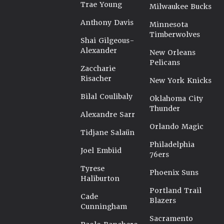
Trae Young
Milwaukee Bucks
Anthony Davis
Minnesota
Timberwolves
Shai Gilgeous-
Alexander
New Orleans
Pelicans
Zaccharie
Risacher
New York Knicks
Bilal Coulibaly
Oklahoma City
Thunder
Alexandre Sarr
Orlando Magic
Tidjane Salaün
Philadelphia
Joel Embiid
76ers
Tyrese
Phoenix Suns
Haliburton
Portland Trail
Cade
Blazers
Cunningham
Sacramento