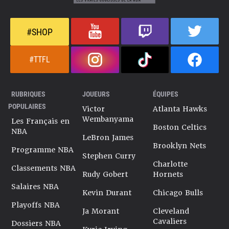
#SHOP
#TTFL
RUBRIQUES
JOUEURS
ÉQUIPES
POPULAIRES
Victor
Atlanta Hawks
Wembanyama
Les Français en
Boston Celtics
NBA
LeBron James
Brooklyn Nets
Programme NBA
Stephen Curry
Charlotte
Classements NBA
Rudy Gobert
Hornets
Salaires NBA
Kevin Durant
Chicago Bulls
Playoffs NBA
Ja Morant
Cleveland
Cavaliers
Dossiers NBA