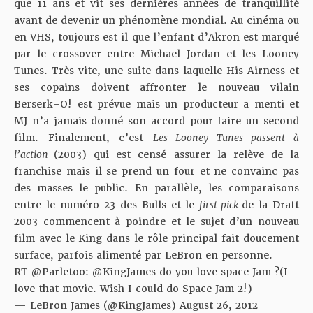
que 11 ans et vit ses dernières années de tranquillité
avant de devenir un phénomène mondial. Au cinéma ou
en VHS, toujours est il que l’enfant d’Akron est marqué
par le crossover entre Michael Jordan et les Looney
Tunes. Très vite, une suite dans laquelle His Airness et
ses copains doivent affronter le nouveau vilain
Berserk-O! est prévue mais un producteur a menti et
MJ n’a jamais donné son accord pour faire un second
film. Finalement, c’est
Les Looney Tunes passent à
l’action
(2003) qui est censé assurer la relève de la
franchise mais il se prend un four et ne convainc pas
des masses le public. En parallèle, les comparaisons
entre le numéro 23 des Bulls et le
first pick
de la Draft
2003 commencent à poindre et le sujet d’un nouveau
film avec le King dans le rôle principal fait doucement
surface, parfois alimenté par LeBron en personne.
RT
@Parletoo
:
@KingJames
do you love space Jam ?(I
love that movie. Wish I could do Space Jam 2!)
— LeBron James (@KingJames)
August 26, 2012