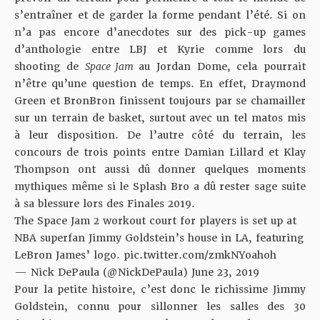
s’entraîner et de garder la forme pendant l’été. Si on
n’a pas encore d’anecdotes sur des pick-up games
d’anthologie entre LBJ et Kyrie comme lors du
shooting de
Space Jam
au Jordan Dome, cela pourrait
n’être qu’une question de temps. En effet, Draymond
Green et BronBron finissent toujours par se chamailler
sur un terrain de basket, surtout avec un tel matos mis
à leur disposition. De l’autre côté du terrain, les
concours de trois points entre Damian Lillard et Klay
Thompson ont aussi dû donner quelques moments
mythiques même si le Splash Bro a dû rester sage suite
à sa blessure lors des Finales 2019.
The Space Jam 2 workout court for players is set up at
NBA superfan Jimmy Goldstein’s house in LA, featuring
LeBron James’ logo.
pic.twitter.com/zmkNYoahoh
— Nick DePaula (@NickDePaula)
June 23, 2019
Pour la petite histoire, c’est donc le richissime
Jimmy
Goldstein
, connu pour sillonner les salles des 30