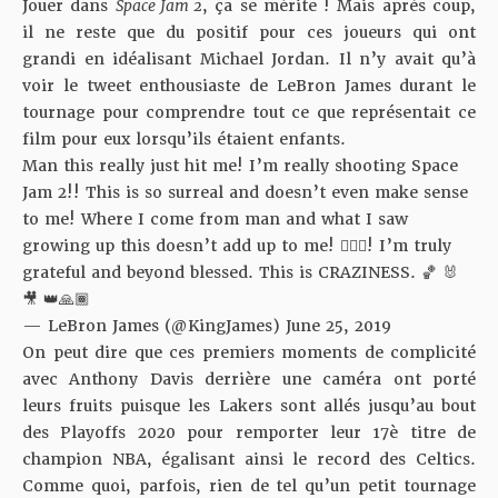
Jouer dans
Space Jam 2
, ça se mérite ! Mais après coup,
il ne reste que du positif pour ces joueurs qui ont
grandi en idéalisant Michael Jordan. Il n’y avait qu’à
voir le tweet enthousiaste de LeBron James durant le
tournage pour comprendre tout ce que représentait ce
film pour eux lorsqu’ils étaient enfants.
Man this really just hit me! I’m really shooting Space
Jam 2!! This is so surreal and doesn’t even make sense
to me! Where I come from man and what I saw
growing up this doesn’t add up to me! 🤦🏾‍♂️! I’m truly
grateful and beyond blessed. This is CRAZINESS. 🏀 🐰
🎥 👑🙏🏾
— LeBron James (@KingJames)
June 25, 2019
On peut dire que ces premiers moments de complicité
avec Anthony Davis derrière une caméra ont porté
leurs fruits puisque les Lakers sont allés jusqu’au bout
des Playoffs 2020 pour remporter leur 17è titre de
champion NBA, égalisant ainsi le record des Celtics.
Comme quoi, parfois, rien de tel qu’un petit tournage