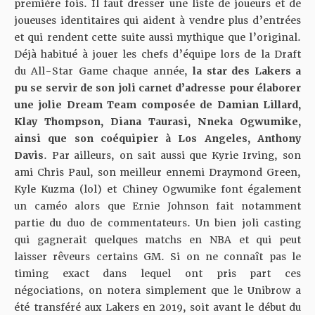
première fois. Il faut dresser une liste de joueurs et de
joueuses identitaires qui aident à vendre plus d’entrées
et qui rendent cette suite aussi mythique que l’original.
Déjà habitué à jouer les chefs d’équipe lors de la Draft
du All-Star Game chaque année,
la star des Lakers a
pu se servir de son joli carnet d’adresse pour élaborer
une jolie Dream Team composée de Damian Lillard,
Klay Thompson, Diana Taurasi, Nneka Ogwumike,
ainsi que son coéquipier à Los Angeles, Anthony
Davis
. Par ailleurs, on sait aussi que Kyrie Irving, son
ami Chris Paul, son meilleur ennemi Draymond Green,
Kyle Kuzma (lol) et Chiney Ogwumike font également
un caméo alors que Ernie Johnson fait notamment
partie du duo de commentateurs. Un bien joli casting
qui gagnerait quelques matchs en NBA et qui peut
laisser rêveurs certains GM. Si on ne connaît pas le
timing exact dans lequel ont pris part ces
négociations, on notera simplement que le Unibrow a
été transféré aux Lakers en 2019, soit avant le début du