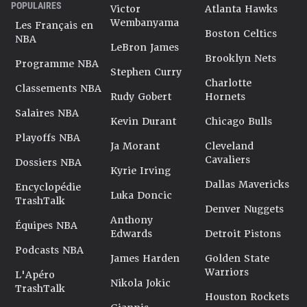
POPULAIRES
Victor
Atlanta Hawks
Wembanyama
Les Français en
Boston Celtics
NBA
LeBron James
Brooklyn Nets
Programme NBA
Stephen Curry
Charlotte
Classements NBA
Rudy Gobert
Hornets
Salaires NBA
Kevin Durant
Chicago Bulls
Playoffs NBA
Ja Morant
Cleveland
Cavaliers
Dossiers NBA
Kyrie Irving
Dallas Mavericks
Encyclopédie
Luka Doncic
TrashTalk
Denver Nuggets
Anthony
Équipes NBA
Edwards
Detroit Pistons
Podcasts NBA
James Harden
Golden State
Warriors
L'Apéro
Nikola Jokic
TrashTalk
Houston Rockets