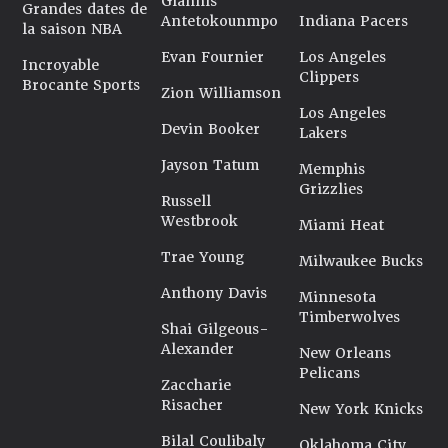
Giannis
Grandes dates de
Antetokounmpo
Indiana Pacers
la saison NBA
Evan Fournier
Los Angeles
Incroyable
Clippers
Brocante Sports
Zion Williamson
Los Angeles
Devin Booker
Lakers
Jayson Tatum
Memphis
Grizzlies
Russell
Westbrook
Miami Heat
Trae Young
Milwaukee Bucks
Anthony Davis
Minnesota
Timberwolves
Shai Gilgeous-
Alexander
New Orleans
Pelicans
Zaccharie
Risacher
New York Knicks
Bilal Coulibaly
Oklahoma City